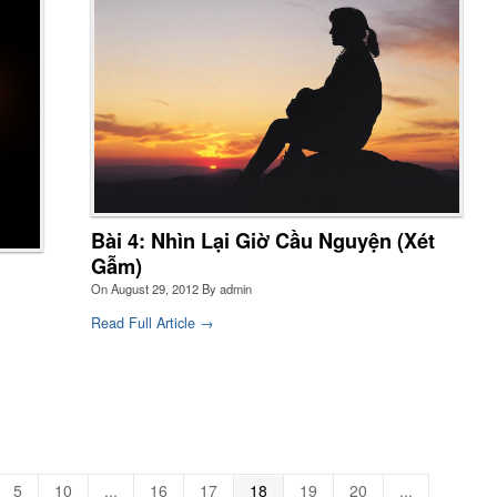
Bài 4: Nhìn Lại Giờ Cầu Nguyện (Xét
Gẫm)
On
August 29, 2012
By
admin
Read Full Article →
5
10
...
16
17
18
19
20
...