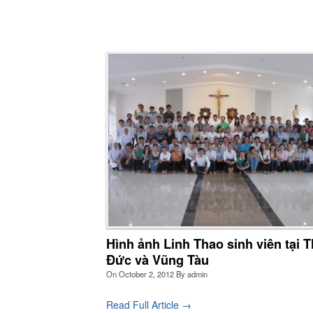
Linh Thao trong
Bạ
điề
Cuộc Sống
Hã
Hình ảnh Linh Thao sinh viên tại 
Đức và Vũng Tàu
Linh Thao Sinh
On
October 2, 2012
By
admin
Nếu
nố
Viên
Read Full Article →