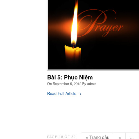
Bài 5: Phục Niệm
On
September 5, 2012
By
admin
Read Full Article →
« Trang đầu
«
...
PAGE 18 OF 32