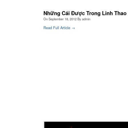
Những Cái Được Trong Linh Thao
On
September 18, 2012
By
admin
Read Full Article →