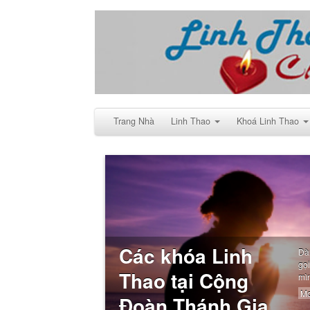
Trang Nhà
Linh Thao
Khoá Linh Thao
Các khóa Linh
Dà
gọ
Thao tại Cộng
mì
Mo
Đoàn Thánh Gia