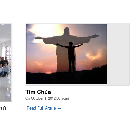
n có muốn gặp gỡ Thiên Chúa, lắng nghe Ngài kêu mời và
u chỉnh lại cuộc sống theo lời mời gọi của Ngài không?
y đến và đồng hành với chúng tôi
More
Tìm Chúa
On
October 1, 2012
By
admin
Thủ
Read Full Article →
 cuộc sống là một bản nhạc, bạn là nốt nhạc nào: nốt trầm,
t bổng hay nốt lặng?
More