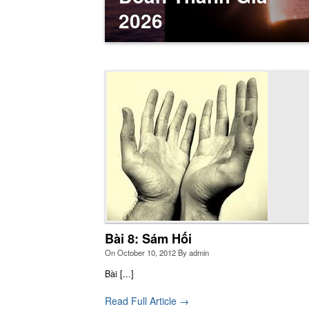
2026
Giới thiệu Nhà
Nh
thự
Linh Thao
nh
ngo
ch
tru
Bài 8: Sám Hối
On
October 10, 2012
By
admin
Bài [...]
Read Full Article →