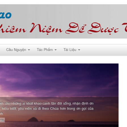
Cầu Nguyện
Tác Phẩm
Tài Liệu
nh cho những ai khát khao canh tân đời sống, nhận định ơn
i, hiểu biết, yêu mến và đi theo Chúa hơn trong ơn gọi của
nh.
re