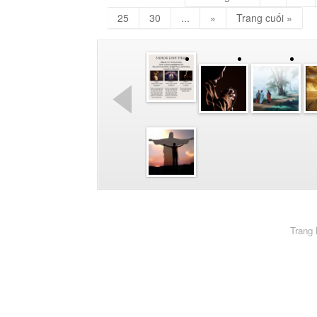
25
30
...
»
Trang cuối »
Trang