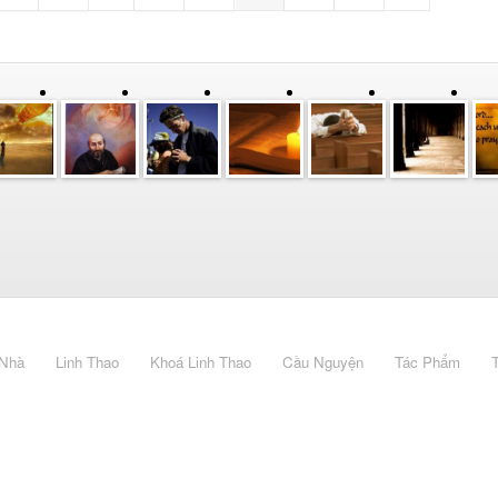
 Nhà
Linh Thao
Khoá Linh Thao
Cầu Nguyện
Tác Phẩm
T