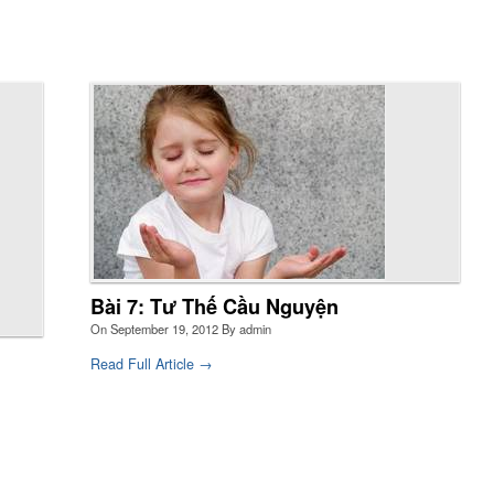
c sự, theo ý nghĩa sâu xa của ‘nói chuyện’, khi tiếp xúc thân
t với ai và đi vào mầu nhiệm của họ, chúng ta sẽ được biến
 không nhiều thì ít.
Bài 7: Tư Thế Cầu Nguyện
re
On
September 19, 2012
By
admin
Read Full Article →