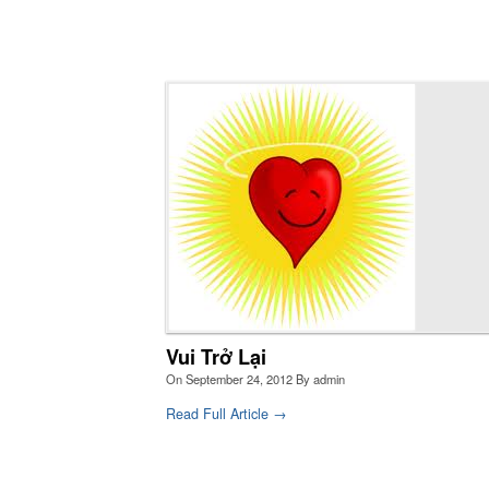
Nói chuyện
Thự
mậ
Thiêng Liêng
đổi
Mo
Vui Trở Lại
On
September 24, 2012
By
admin
Read Full Article →