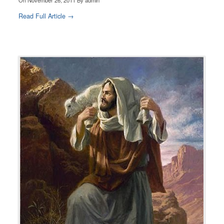
On
November 26, 2011
By
admin
Read Full Article →