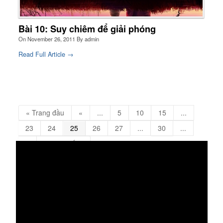
Bài 10: Suy chiêm để giải phóng
On
November 26, 2011
By
admin
Read Full Article →
« Trang đầu
«
...
5
10
15
...
23
24
25
26
27
...
30
...
»
Trang cuối »