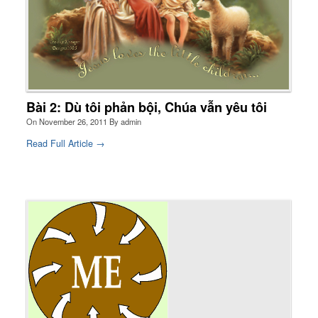
More
Tài Liệu
Sách Linh Thao
Chú Giải Linh Thao
Khóa HD Linh hướng
Linh Thao Tám Ngày
Bài 2: Dù tôi phản bội, Chúa vẫn yêu tôi
On
November 26, 2011
By
admin
Linh Thao Mười Ngày
Read Full Article →
Linh Thao 30 Ngày
Linh Thao Trong Cuộc Sống