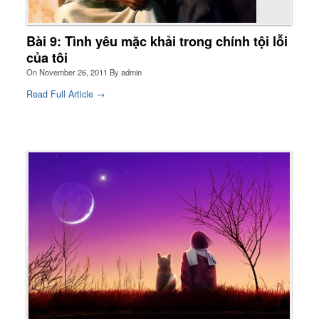
Bài 9: Tình yêu mặc khải trong chính tội lỗi
của tôi
On
November 26, 2011
By
admin
Read Full Article →