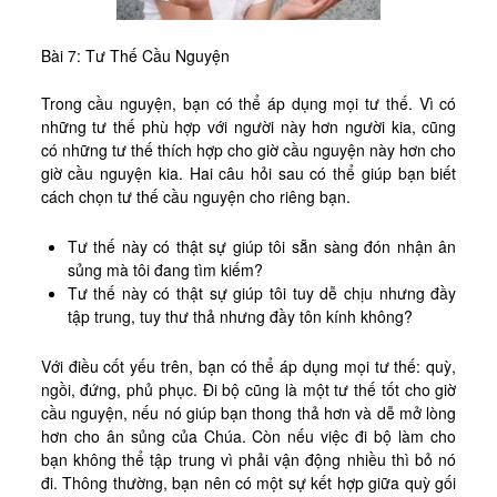
Kinh Nghiệm
Hình Ảnh
Bài 7: Tư Thế Cầu Nguyện
Cầu Nguyện
Trong cầu nguyện, bạn có thể áp dụng mọi tư thế. Vì có
Bài Cầu Nguyện
những tư thế phù hợp với người này hơn người kia, cũng
có những tư thế thích hợp cho giờ cầu nguyện này hơn cho
Cách Cầu Nguyện
giờ cầu nguyện kia. Hai câu hỏi sau có thể giúp bạn biết
cách chọn tư thế cầu nguyện cho riêng bạn.
Nhận Định
Phương Pháp CN, Xét Mình
Tư thế này có thật sự giúp tôi sẵn sàng đón nhận ân
sủng mà tôi đang tìm kiếm?
Tác Phẩm
Tư thế này có thật sự giúp tôi tuy dễ chịu nhưng đầy
Được Làm Môn Đệ
tập trung, tuy thư thả nhưng đầy tôn kính không?
Đến với Ba Ngôi qua Kinh Lạy Cha
Với điều cốt yếu trên, bạn có thể áp dụng mọi tư thế: quỳ,
Trên Đường LBTM
ngồi, đứng, phủ phục. Đi bộ cũng là một tư thế tốt cho giờ
cầu nguyện, nếu nó giúp bạn thong thả hơn và dễ mở lòng
Thao Luyện Nhẹ Nhàng
hơn cho ân sủng của Chúa. Còn nếu việc đi bộ làm cho
bạn không thể tập trung vì phải vận động nhiều thì bỏ nó
Xin Cho Con Gặp Được Chúa
đi. Thông thường, bạn nên có một sự kết hợp giữa quỳ gối