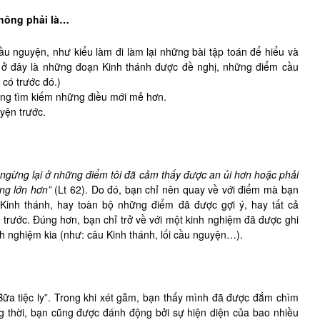
hông phải là…
cầu nguyện, như kiểu làm đi làm lại những bài tập toán để hiểu và
u ở đây là những đoạn Kinh thánh được đề nghị, những điểm cầu
có trước đó.)
mong tìm kiếm những điều mới mẻ hơn.
uyện trước.
 ngừng lại ở những điểm tôi đã cảm thấy được an ủi hơn hoặc phải
ng lớn hơn”
(Lt 62). Do đó, bạn chỉ nên quay về với điểm mà bạn
 Kinh thánh, hay toàn bộ những điểm đã được gợi ý, hay tất cả
trước. Đúng hơn, bạn chỉ trở về với một kinh nghiệm đã được ghi
h nghiệm kia (như: câu Kinh thánh, lối cầu nguyện…).
ữa tiệc ly”. Trong khi xét gẫm, bạn thấy mình đã được đắm chìm
ng thời, bạn cũng được đánh động bởi sự hiện diện của bao nhiều