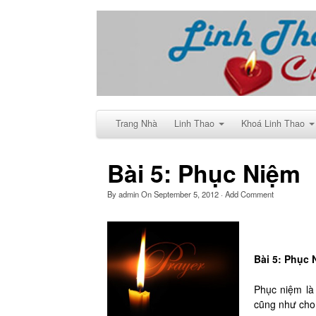
Trang Nhà
Linh Thao
Khoá Linh Thao
Bài 5: Phục Niệm
By
admin
On
September 5, 2012
·
Add Comment
Bài 5: Phục 
Phục niệm là
cũng như cho