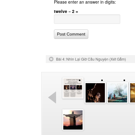
Please enter an answer in digits:
twelve − 2 =
Bài 4: Nhìn Lại Giờ Cầu Nguyện (Xét Gẫm)