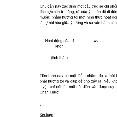
Chú dẫn này xác định một cấu trúc sẽ chi phối 
tích cực của trí năng, rồi của ý muốn để đi đến
muốn) nhằm hướng tới một hình thức hoạt động
là sự hài hòa giữa ý tưởng và sự vận hành của
Hoạt động của trí
=>
khôn
(tinh thần)
Tiến trình này có một điểm nhắm, đó là thốt 
phải hướng tới và giúp để cho xẩy ra. Nếu kh
luyện chỉ nói lên một bài diễn văn được suy
Chân Thực”.
Kết luận