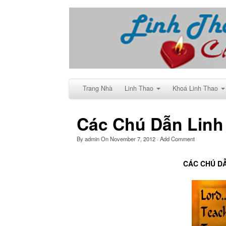
Trang Nhà
Linh Thao
Khoá Linh Thao
Các Chú Dẫn Linh 
By
admin
On
November 7, 2012
·
Add Comment
CÁC CHÚ D