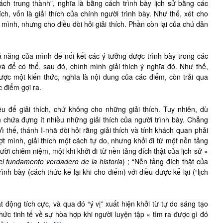
ách trung thành”, nghĩa là bằng cách trình bày lịch sử bằng các
ch, vốn là giải thích của chính người trình bày. Như thế, xét cho
mình, nhưng cho điều đòi hỏi giải thích. Phần còn lại của chú dẫn
 năng của mình để nối kết các ý tưởng được trình bày trong các
và để có thể, sau đó, chính mình giải thích ý nghĩa đó. Như thế,
ược một kiến thức, nghĩa là nội dung của các điểm, còn trải qua
 điểm gợi ra.
ệu để giải thích, chứ không cho những giải thích. Tuy nhiên, dù
 chứa đựng ít nhiều những giải thích của người trình bày. Chẳng
Vì thế, thánh I-nhã đòi hỏi rằng giải thích và tính khách quan phải
t mình, giải thích một cách tự do, nhưng khởi đi từ một nền tảng
ời chiêm niệm, một khi khởi đi từ nền tảng đích thật của lịch sử »
l fundamento verdadero de la historia
) ; “Nền tảng đích thật của
ình bày (cách thức kể lại khi cho điểm) với điều được kể lại (“lịch
động tích cực, và qua đó “ý vị” xuất hiện khởi từ tự do sáng tạo
hức tinh tế về sự hòa hợp khi người luyện tập « tìm ra được gì đó