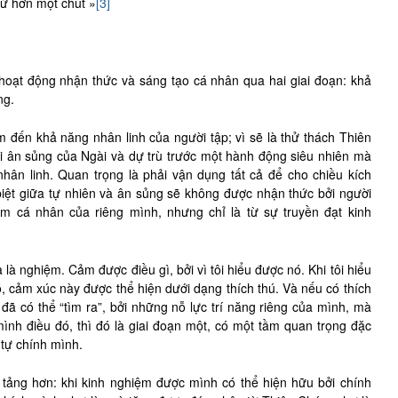
sử hơn một chút »
[3]
oạt động nhận thức và sáng tạo cá nhân qua hai giai đoạn: khả
ng.
 đến khả năng nhân linh của người tập; vì sẽ là thử thách Thiên
 ân sủng của Ngài và dự trù trước một hành động siêu nhiên mà
hân linh. Quan trọng là phải vận dụng tất cả để cho chiều kích
biệt giữa tự nhiên và ân sủng sẽ không được nhận thức bởi người
ệm cá nhân của riêng mình, nhưng chỉ là từ sự truyền đạt kinh
a là nghiệm. Cảm được điều gì, bởi vì tôi hiểu được nó. Khi tôi hiểu
đó, cảm xúc này được thể hiện dưới dạng thích thú. Và nếu có thích
 đã có thể “tìm ra”, bởi những nỗ lực trí năng riêng của mình, mà
nh điều đó, thì đó là giai đoạn một, có một tầm quan trọng đặc
 tự chính mình.
 tảng hơn: khi kinh nghiệm được mình có thể hiện hữu bởi chính