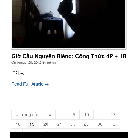
Giờ Cầu Nguyện Riêng: Công Thức 4P + 1R
On
August 20, 2012
By
admin
P1: [...]
Read Full Article →
« Trang đầu
«
...
5
10
...
17
18
19
20
21
...
25
30
...
»
Trang cuối »