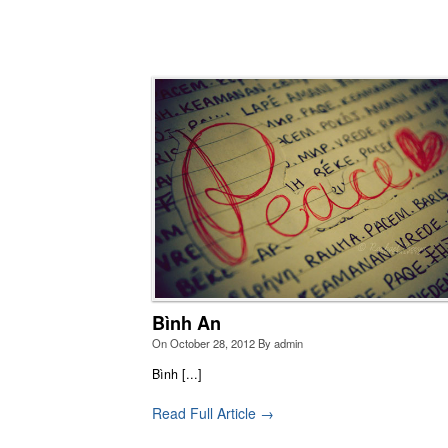
Linh Thao trong
Bạ
điề
Cuộc Sống
Hã
Bình An
On
October 28, 2012
By
admin
Bình [...]
Linh Thao Sinh
Nếu
Read Full Article →
nố
Viên