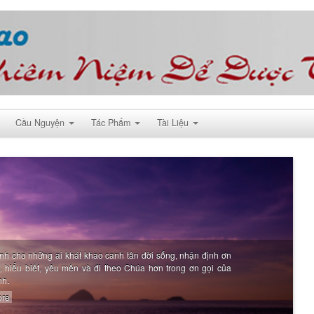
Cầu Nguyện
Tác Phẩm
Tài Liệu
nh cho những ai khát khao canh tân đời sống, nhận định ơn
i, hiểu biết, yêu mến và đi theo Chúa hơn trong ơn gọi của
nh.
re