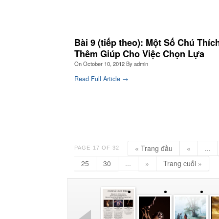
Bài 9 (tiếp theo): Một Số Chú Thíc
Thêm Giúp Cho Việc Chọn Lựa
On
October 10, 2012
By
admin
Read Full Article →
« Trang đầu
«
...
PAGE 17 OF 32
25
30
...
»
Trang cuối »