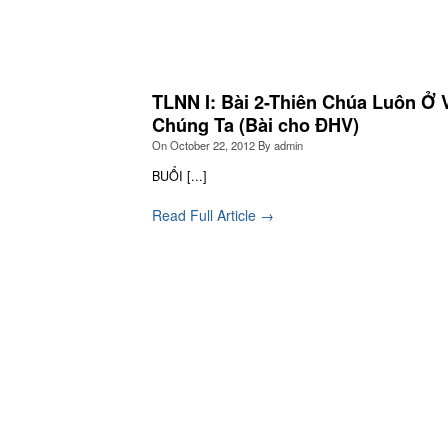
TLNN I: Bài 2-Thiên Chúa Luôn Ở 
Chúng Ta (Bài cho ĐHV)
On
October 22, 2012
By
admin
BUỔI [...]
Read Full Article →
Nói chuyện
Thự
mậ
Thiêng Liêng
đổi
Mo