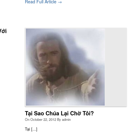
Read Full Article →
Với
c sự, theo ý nghĩa sâu xa của ‘nói chuyện’, khi tiếp xúc thân
t với ai và đi vào mầu nhiệm của họ, chúng ta sẽ được biến
 không nhiều thì ít.
re
Tại Sao Chúa Lại Chờ Tôi?
On
October 22, 2012
By
admin
Tại [...]