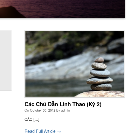
à Linh Thao Pierre Favre có mục đích đóng góp vào việc
c hiện sứ mạng “
trình bày con đường đến với Thiên Chúa
ờ Linh Thao và phân định
”của Tỉnh Dòng Tên Việt Nam;
ài ra, Nhà Linh Thao cũng cố gắng tạo điều kiện thuận lợi
o các thành phần Dân Chúa đến cầu nguyện theo linh đạo,
yền thống và hành trình ơn gọi riêng của mình.
More
Các Chú Dẫn Linh Thao (Kỳ 2)
On
October 30, 2012
By
admin
CÁC [...]
Read Full Article →