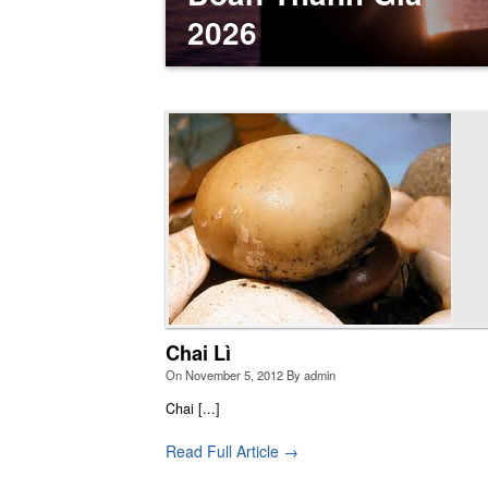
2026
Giới thiệu Nhà
Nh
thự
Linh Thao
nh
ngo
ch
Chai Lì
tru
On
November 5, 2012
By
admin
Chai [...]
Read Full Article →