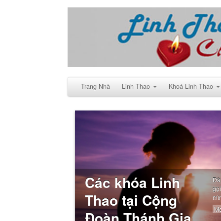
Trang Nhà
Linh Thao
Khoá Linh Thao
Các khóa Linh
Dà
gọ
Thao tại Cộng
mì
Mo
Đoàn Thánh Gia