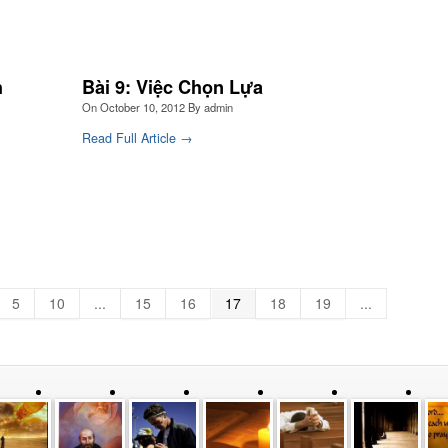
h
Bài 9: Việc Chọn Lựa
On
October 10, 2012
By
admin
Read Full Article →
5
10
...
15
16
17
18
19
...