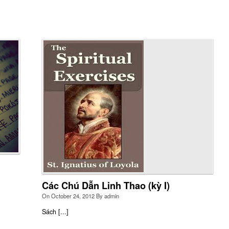
n có muốn gặp gỡ Thiên Chúa, lắng nghe Ngài kêu mời và
u chỉnh lại cuộc sống theo lời mời gọi của Ngài không?
y đến và đồng hành với chúng tôi
More
Các Chú Dẫn Linh Thao (kỳ I)
On
October 24, 2012
By
admin
 cuộc sống là một bản nhạc, bạn là nốt nhạc nào: nốt trầm,
Sách [...]
t bổng hay nốt lặng?
More