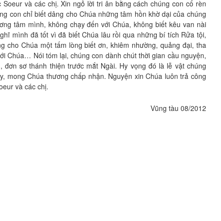
c Soeur và các chị. Xin ngỏ lời tri ân bằng cách chúng con cố rèn
húng con chỉ biết dâng cho Chúa những tâm hồn khờ dại của chúng
ương tâm mình, không chạy đến với Chúa, không biết kêu van nài
ĩ mình đã tốt vì đã biết Chúa lâu rồi qua những bí tích Rửa tội,
g cho Chúa một tấm lòng biết ơn, khiêm nhường, quảng đại, tha
 với Chúa… Nói tóm lại, chúng con dành chút thời gian cầu nguyện,
, đơn sơ thánh thiện trước mắt Ngài. Hy vọng đó là lễ vật chúng
ày, mong Chúa thương chấp nhận. Nguyện xin Chúa luôn trả công
eur và các chị.
Vũng tàu 08/2012