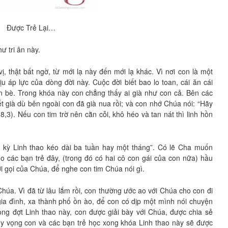
Được Trẻ Lại…
ư tri ân này.
ị, thật bất ngờ, từ mới lạ này đến mới lạ khác. Vì nơi con là một
u áp lực của dòng đời này. Cuộc đời biết bao lo toan, cái ăn cái
ạn bè. Trong khóa này con chẳng thấy ai già như con cả. Bên các
t già dù bên ngoài con đã già nua rồi; và con nhớ Chúa nói: “Hãy
,3). Nếu con tim trờ nên cằn cỗi, khô héo và tan nát thì linh hồn
hi kỳ Linh thao kéo dài ba tuần hay một tháng”. Có lẽ Cha muốn
o các bạn trẻ đây, (trong đó có hai cô con gái của con nữa) hầu
i gọi của Chúa, để nghe con tim Chúa nói gì.
húa. Vì đã từ lâu lắm rồi, con thường ước ao với Chúa cho con đi
i gia đình, xa thành phố ồn ào, để con có dịp một mình nói chuyện
ong đợt Linh thao này, con được giải bày với Chúa, được chia sẻ
 Hy vọng con và các bạn trẻ học xong khóa Linh thao này sẽ được