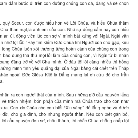
am đảm bước đi trên con đường chúng con đã, đang và sẽ chọn
, quý Soeur, con được hiểu hơn về Lời Chúa, và hiểu Chúa thâm
 Cha thân mật,là anh em của con. Nhờ sự đồng cảm này con hiểu
an ủi, động viên lúc con sợ vì mình bất xứng với Ngài. Ngài vẫn
n nhơ tội lỗi: “Hãy tìm kiếm Đức Chúa khi Người còn cho gặp, kêu
 lòng Chúa luôn xót thương từng hoàn cảnh của chúng con trong
n bao dung tha thứ mọi lỗi lầm của chúng con, vì Ngài từ bi nhân
ang đàng trở về với Cha mình. Ở đâu tội lỗi càng nhiều thì hồng
chứng minh tình yêu quảng đại của Ngài bằng cái chết trên Thập
i khác ngoài Đức Giêsu Kitô là Đấng mang lại ơn cứu độ cho trần
a.
hận ra con người thật của mình. Sau những giờ cầu nguyện lắng
c về trách nhiệm, bổn phận của mình mà Chúa trao cho con như
xưa. Con xin Chúa cho con biết “Xin vâng” để lắng nghe và được
đời, cho gia đình, cho những người thân. Nếu con biết gắn bó,
 lời cầu nguyện đơn sơ, chân thành, thì chắc Chúa chẳng chấp tội