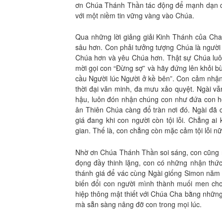
ơn Chúa Thánh Thần tác động để mạnh dạn c
với một niềm tin vững vàng vào Chúa.
Qua những lời giảng giải Kinh Thánh của Cha
sâu hơn. Con phải tưởng tượng Chúa là người
Chúa hơn và yêu Chúa hơn. Thật sự Chúa luôn 
mời gọi con “Đừng sợ” và hãy đứng lên khỏi bù
cầu Người lúc Người ở kề bên”. Con cảm nhận
thời đại văn minh, đa mưu xảo quyệt. Ngài vẫ
hậu, luôn đón nhận chúng con như đứa con ho
ân Thiên Chúa càng đổ tràn nơi đó. Ngài đã 
giá đang khi con người còn tội lỗi. Chẳng a
gian. Thế là, con chẳng còn mặc cảm tội lỗi nữ
Nhờ ơn Chúa Thánh Thần soi sáng, con cũng n
đọng đầy thinh lặng, con có những nhận thứ
thánh giá để vác cùng Ngài giống Simon năm 
biến đổi con người mình thành muối men cho 
hiệp thông mật thiết với Chúa Cha bằng những
mà sẵn sàng nâng đỡ con trong mọi lúc.