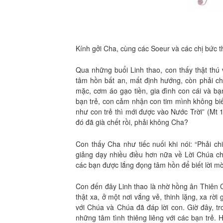
Kính gởi Cha, cùng các Soeur và các chị bức th
Qua những buổi Linh thao, con thấy thật thú v
tâm hồn bất an, mất định hướng, còn phải chị
mặc, cơm áo gạo tiền, gia đình con cái và b
bạn trẻ, con cảm nhận con tim mình không biế
như con trẻ thì mới được vào Nước Trời” (Mt 18
đó đã già chết rồi, phải không Cha?
Con thấy Cha như tiếc nuối khi nói: “Phải c
giảng dạy nhiều điều hơn nữa về Lời Chúa ch
các bạn được lắng đọng tâm hồn để biết lời mờ
Con đến đây Linh thao là nhờ hồng ân Thiên C
thật xa, ở một nơi vắng vẻ, thinh lặng, xa rờ
với Chúa và Chúa đã đáp lời con. Giờ đây, tr
những tâm tình thiêng liêng với các bạn trẻ.