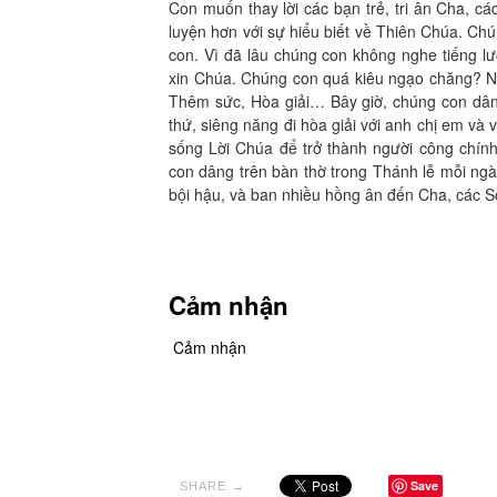
Con muốn thay lời các bạn trẻ, tri ân Cha, cá
luyện hơn với sự hiểu biết về Thiên Chúa. C
con. Vì đã lâu chúng con không nghe tiếng l
xin Chúa. Chúng con quá kiêu ngạo chăng? Ngh
Thêm sức, Hòa giải… Bây giờ, chúng con dân
thứ, siêng năng đi hòa giải với anh chị em và
sống Lời Chúa để trở thành người công chính
con dâng trên bàn thờ trong Thánh lễ mỗi ng
bội hậu, và ban nhiều hồng ân đến Cha, các So
Cảm nhận
Cảm nhận
Save
SHARE →