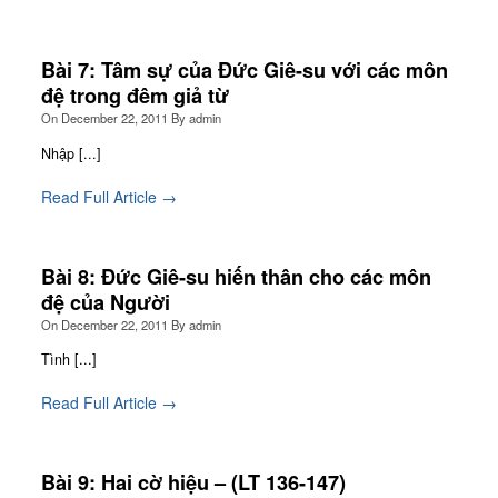
Bài 7: Tâm sự của Đức Giê-su với các môn
đệ trong đêm giả từ
On
December 22, 2011
By
admin
Nhập [...]
Read Full Article →
Bài 8: Đức Giê-su hiến thân cho các môn
đệ của Người
On
December 22, 2011
By
admin
Tình [...]
Read Full Article →
Bài 9: Hai cờ hiệu – (LT 136-147)