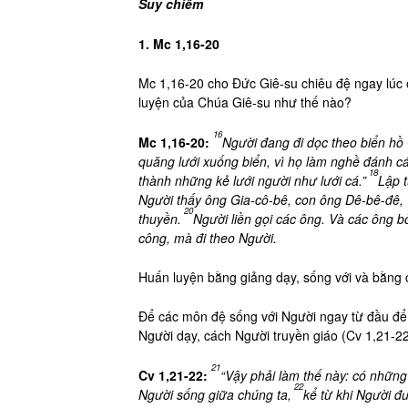
Suy chiêm
1. Mc 1,16-20
Mc 1,16-20 cho Đức Giê-su chiêu đệ ngay lúc ở
luyện của Chúa Giê-su như thế nào?
16
Mc 1,16-20:
Người đang đi dọc theo biển hồ 
quăng lưới xuống biển, vì họ làm nghề đánh cá
18
thành những kẻ lưới người như lưới cá.”
Lập t
Người thấy ông Gia-cô-bê, con ông Dê-bê-đê, 
20
thuyền.
Người liền gọi các ông. Và các ông b
công, mà đi theo Người.
Huấn luyện bằng giảng dạy, sống với và bằng 
Để các môn đệ sống với Người ngay từ đầu để 
Người dạy, cách Người truyền giáo (Cv 1,21-22
21
Cv 1,21-22:
“Vậy phải làm thế này: có những
22
Người sống giữa chúng ta,
kể từ khi Người đ