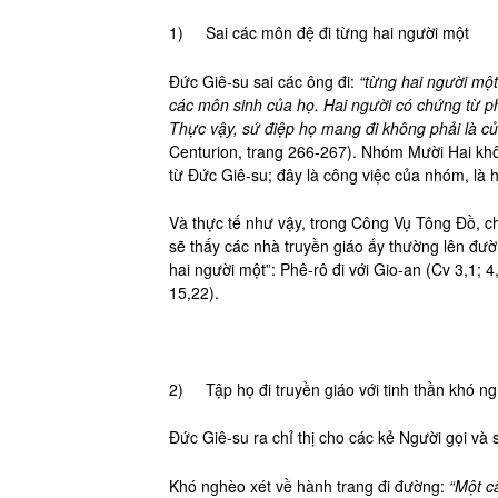
1) Sai các môn đệ đi từng hai người một
Đức Giê-su sai các ông đi:
“từng hai người một
các môn sinh của họ. Hai người có chứng từ p
Thực vậy, sứ điệp họ mang đi không phải là củ
Centurion, trang 266-267). Nhóm Mười Hai k
từ Đức Giê-su; đây là công việc của nhóm, là
Và thực tế như vậy, trong Công Vụ Tông Đồ, c
sẽ thấy các nhà truyền giáo ấy thường lên đườ
hai người một”: Phê-rô đi với Gio-an (Cv 3,1; 4,
15,22).
2) Tập họ đi truyền giáo với tinh thần khó n
Đức Giê-su ra chỉ thị cho các kẻ Người gọi và s
Khó nghèo xét về hành trang đi đường:
“Một c