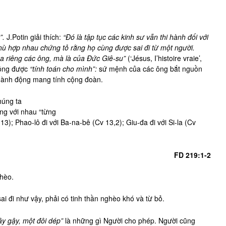
”.
J.Potin giải thích:
“Đó là tập tục các kinh sư vẫn thi hành đối với
hù hợp nhau chứng tỏ rằng họ cùng được sai đi từ một người.
a riêng các ông, mà là của Đức Giê-su”
(‘Jésus, I’histoire vraie’,
hông được
“tính toán cho mình”:
sứ mệnh của các ông bắt nguồn
 hành động mang tính cộng đoàn.
húng ta
ng với nhau “từng
13); Phao-lô đi với Ba-na-bê (Cv 13,2); Giu-đa đi với Si-la (Cv
FD 219:1-2
ghèo.
ai đi như vậy, phải có tinh thần nghèo khó và từ bỏ.
ây gậy, một đôi dép”
là những gì Người cho phép. Người cũng