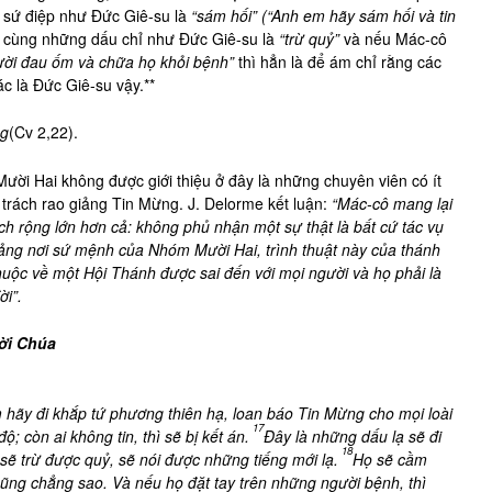
 sứ điệp như Đức Giê-su là
“sám hối” (“Anh em hãy sám hối và tin
n cùng những dấu chỉ như Đức Giê-su là
“trừ quỷ”
và nếu Mác-cô
ười đau ốm và chữa họ khỏi bệnh”
thì hẳn là để ám chỉ rằng các
 là Đức Giê-su vậy.**
ng
(Cv 2,22).
ười Hai không được giới thiệu ở đây là những chuyên viên có ít
rách rao giảng Tin Mừng. J. Delorme kết luận:
“Mác-cô mang lại
 rộng lớn hơn cả: không phủ nhận một sự thật là bất cứ tác vụ
tảng nơi sứ mệnh của Nhóm Mười Hai, trình thuật này của thánh
huộc về một Hội Thánh được sai đến với mọi người và họ phải là
i”.
rời Chúa
m hãy đi khắp tứ phương thiên hạ, loan báo Tin Mừng cho mọi loài
17
ộ; còn ai không tin, thì sẽ bị kết án.
Đây là những dấu lạ sẽ đi
18
sẽ trừ được quỷ, sẽ nói được những tiếng mới lạ.
Họ sẽ cầm
ũng chẳng sao. Và nếu họ đặt tay trên những người bệnh, thì