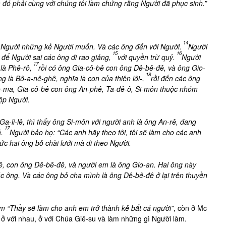
 đó phải cùng với chúng tôi làm chứng rằng Người đã phục sinh.”
14
ới Người những kẻ Người muốn. Và các ông đến với Người.
Người
15
16
để Người sai các ông đi rao giảng,
với quyền trừ quỷ.
Người
17
là Phê-rô,
rồi có ông Gia-cô-bê con ông Dê-bê-đê, và ông Gio-
18
 là Bô-a-nê-ghê, nghĩa là con của thiên lôi-,
rồi đến các ông
 Tô-ma, Gia-cô-bê con ông An-phê, Ta-đê-ô, Si-môn thuộc nhóm
nộp Người.
Ga-li-lê, thì thấy ông Si-môn với người anh là ông An-rê, đang
17
.
Người bảo họ: “Các anh hãy theo tôi, tôi sẽ làm cho các anh
ức hai ông bỏ chài lưới mà đi theo Người.
ê, con ông Dê-bê-đê, và người em là ông Gio-an. Hai ông này
ác ông. Và các ông bỏ cha mình là ông Dê-bê-đê ở lại trên thuyền
àm “Thầy sẽ làm cho anh em trở thành kẻ bắt cá người”
, còn ở Mc
 ở với nhau, ở với Chúa Giê-su và làm những gì Người làm.