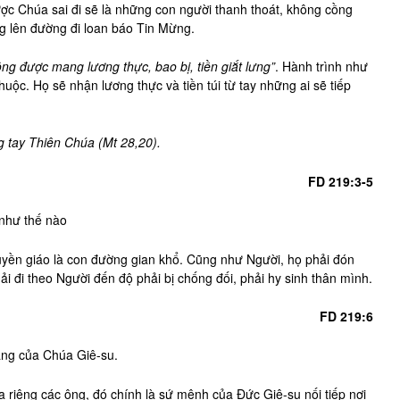
c Chúa sai đi sẽ là những con người thanh thoát, không cồng
g lên đường đi loan báo Tin Mừng.
ng được mang lương thực, bao bị, tiền giắt lưng”
. Hành trình như
thuộc. Họ sẽ nhận lương thực và tiền túi từ tay những ai sẽ tiếp
g tay Thiên Chúa (Mt 28,20).
FD 219:3-5
như thế nào
uyền giáo là con đường gian khổ. Cũng như Người, họ phải đón
hải đi theo Người đến độ phải bị chống đối, phải hy sinh thân mình.
FD 219:6
ạng của Chúa Giê-su.
riêng các ông, đó chính là sứ mệnh của Đức Giê-su nối tiếp nơi