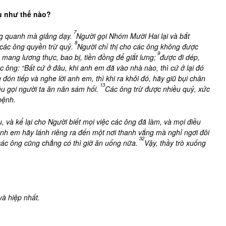
ụ như thế
nào?
7
ng quanh mà giảng dạy.
Người gọi Nhóm Mười Hai lại và bắt
8
các ông quyền trừ quỷ.
Người chỉ thị cho các ông không được
9
 mang lương thực, bao bị, tiền đồng để giắt lưng;
được đi dép,
 ông: “Bất cứ ở đâu, khi anh em đã vào nhà nào, thì cứ ở lại đó
đón tiếp và nghe lời anh em, thì khi ra khỏi đó, hãy giũ bụi chân
13
êu gọi người ta ăn năn sám hối.
Các ông trừ được nhiều quỷ, xức
bệnh.
và kể lại cho Người biết mọi việc các ông đã làm, và mọi điều
nh em hãy lánh riêng ra đến một nơi thanh vắng mà nghỉ ngơi đôi
32
 các ông cũng chẳng có thì giờ ăn uống nữa.
Vậy, thầy trò xuống
à hiệp nhất.