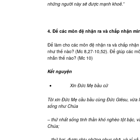
những người này sẽ được mạnh khoẻ.”
4. Để các môn đệ nhận ra và chấp nhận mì
Để làm cho các môn đệ nhận ra và chấp nhận m
như thế nào? (Mc 8,27-10,52). Để giúp các mô
nhẫn thế nào? (Mc 10)
Kết nguyện
Xin Đức Mẹ bầu cử
Tôi xin Đức Mẹ cầu bầu cùng Đức Giêsu, vừa 
sống như Chúa
– thứ nhất sống tinh thần khó nghèo tột bậc,
Chúa;
– thứ hai, được chịu những nhục nhã, và xỉ vả