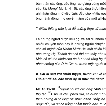
bản thân các ông: các ông rao giảng cùng một
vào Tin Mừng”
Mc 1,14-15); các ông thực hiệ
ghi nhận rằng nhờ việc
“xức dầu cho nhiều ng
ông hành động nhờ quyền năng của một ai khác
**
Điềm thiêng dấu lạ là để chứng thực sứ mạ
Là những người được kêu gọi và sai đi, nhóm M
nhiều chuyên môn hay là những người chuyên t
cho sứ mệnh của Nhóm Mười Hai một chiều kích
nào trong Hội Thánh đều có thể tìm thấy nền 
Mác-cô có thể nhắc cho tín hữu nhớ rằng họ t
nhân chứng của Đức Giê-su trước mặt người đờ
b. Sai đi sau khi huấn luyện, trước khi về t
Giê-su đã sai các môn đệ đi như thế nào?
15
Mc 16,15-18:
Người nói với các ông: “Anh e
16
thọ tạo.
Ai tin và chịu phép rửa, sẽ được cứu đ
theo những ai có lòng tin: nhân danh Thầy, họ 
được rắn, và dù có uống nhằm thuốc độc, thì c