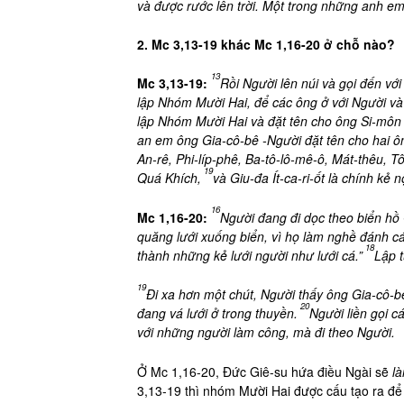
và được rước lên trời. Một trong những anh em
2. Mc 3,13-19 khác Mc 1,16-20 ở chỗ nào?
13
Mc 3,13-19:
Rồi Người lên núi và gọi đến v
lập Nhóm Mười Hai, để các ông ở với Người và 
lập Nhóm Mười Hai và đặt tên cho ông Si-môn 
an em ông Gia-cô-bê -Người đặt tên cho hai ông
An-rê, Phi-líp-phê, Ba-tô-lô-mê-ô, Mát-thêu,
19
Quá Khích,
và Giu-đa Ít-ca-ri-ốt là chính kẻ 
16
Mc 1,16-20:
Người đang đi dọc theo biển hồ 
quăng lưới xuống biển, vì họ làm nghề đánh cá
18
thành những kẻ lưới người như lưới cá.”
Lập t
19
Đi xa hơn một chút, Người thấy ông Gia-cô-b
20
đang vá lưới ở trong thuyền.
Người liền gọi c
với những người làm công, mà đi theo Người.
Ở Mc 1,16-20, Đức Giê-su hứa điều Ngài sẽ
l
3,13-19 thì nhóm Mười Hai được cấu tạo ra để