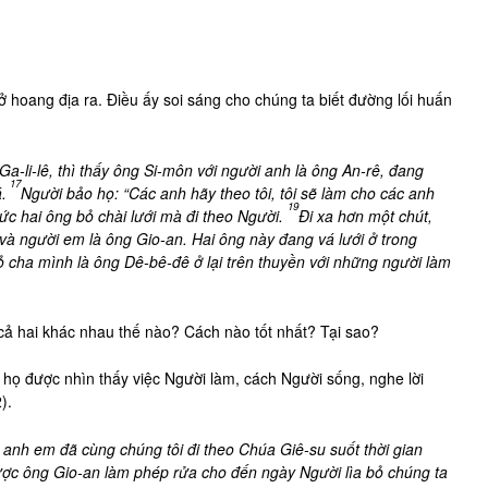
 hoang địa ra. Điều ấy soi sáng cho chúng ta biết đường lối huấn
Ga-li-lê, thì thấy ông Si-môn với người anh là ông An-rê, đang
17
.
Người bảo họ: “Các anh hãy theo tôi, tôi sẽ làm cho các anh
19
ức hai ông bỏ chài lưới mà đi theo Người.
Đi xa hơn một chút,
và người em là ông Gio-an. Hai ông này đang vá lưới ở trong
ỏ cha mình là ông Dê-bê-đê ở lại trên thuyền với những người làm
cả hai khác nhau thế nào? Cách nào tốt nhất? Tại sao?
họ được nhìn thấy việc Người làm, cách Người sống, nghe lời
).
 anh em đã cùng chúng tôi đi theo Chúa Giê-su suốt thời gian
ược ông Gio-an làm phép rửa cho đến ngày Người lìa bỏ chúng ta