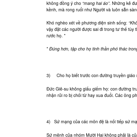
không đồng ý cho
“mang hai áo”.
Những kẻ đượ
kềnh, mà rong ruổi như Người và luôn sẵn sàn
Khó nghèo xét về phương diện sinh sống:
“Khô
vậy đặt các người được sai đi trong tư thế tùy 
rước họ. *
*
Đúng hơn, tập cho họ tinh thần phó thác tron
3) Cho họ biết trước con đường truyền giáo 
Đức Giê-su không giấu giếm họ: con đường tr
nhận rủi ro bị chối từ hay xua đuổi. Các ông p
4) Sứ mạng của các môn đệ là nối tiếp sứ m
Sứ mệnh của nhóm Mười Hai không phải là của 