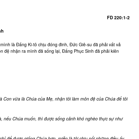
FD 220:1-2
nh
ình là Đấng Ki-tô chịu đóng đinh, Đức Giê-su đã phải vất vả
n đệ nhận ra mình đã sống lại, Đấng Phục Sinh đã phải kiên
là Con vừa là Chúa của Mẹ, nhận tôi làm môn đệ của Chúa để tôi
 và, nếu Chúa muốn, thì được sống cảnh khó nghèo thực sự như
 chỉ để được giống Chúa hơn, miễn là tôi chịu nổi những điều ấy