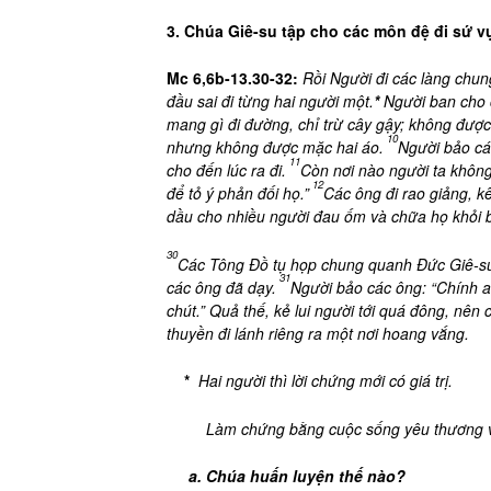
3. Chúa Giê-su tập cho các môn đệ đi sứ v
Mc 6,6b-13.30-32:
Rồi Người đi các làng chu
đầu sai đi từng hai người một.
*
Người ban cho 
mang gì đi đường, chỉ trừ cây gậy; không được
10
nhưng không được mặc hai áo.
Người bảo các
11
cho đến lúc ra đi.
Còn nơi nào người ta không 
12
để tỏ ý phản đối họ.”
Các ông đi rao giảng, k
dầu cho nhiều người đau ốm và chữa họ khỏi 
30
Các Tông Đồ tụ họp chung quanh Đức Giê-su, 
31
các ông đã dạy.
Người bảo các ông: “Chính a
chút.” Quả thế, kẻ lui người tới quá đông, nên
thuyền đi lánh riêng ra một nơi hoang vắng.
*

Hai người thì lời chứng mới có giá trị.
Làm chứng bằng cuộc sống yêu thương v
a. Chúa huấn luyện thế nào?