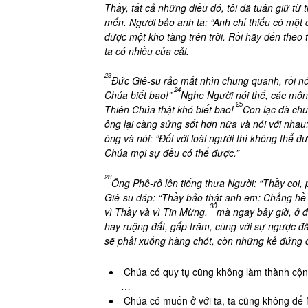
Thầy, tất cả những điều đó, tôi đã tuân giữ từ 
mến. Người bảo anh ta: “Anh chỉ thiếu có một 
được một kho tàng trên trời. Rồi hãy đến theo t
ta có nhiều của cải.
23
Đức Giê-su rảo mắt nhìn chung quanh, rồi nó
24
Chúa biết bao!”
Nghe Người nói thế, các môn
25
Thiên Chúa thật khó biết bao!
Con lạc đà chu
ông lại càng sửng sốt hơn nữa và nói với nhau:
ông và nói: “Đối với loài người thì không thể đ
Chúa mọi sự đều có thể được.”
28
Ông Phê-rô lên tiếng thưa Người: “Thầy coi
Giê-su đáp: “Thầy bảo thật anh em: Chẳng hề 
30
vì Thầy và vì Tin Mừng,
mà ngay bây giờ, ở đ
hay ruộng đất, gấp trăm, cùng với sự ngược đã
sẽ phải xuống hàng chót, còn những kẻ đứng c
Chúa có quy tụ cũng không làm thành cộng 
…
Chúa có muốn ở với ta, ta cũng không để Ng