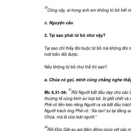
33
Cũng vậy, ai trong anh em không từ bỏ hết n
c. Nguyện cầu
2. Tại sao phải từ bỏ như vậy?
Tại sao chỉ thấy đòi buộc từ bỏ mà không đòi
mới biến đổi được.
Nếu không từ bỏ như thế thì sao?
a. Chúa có gọi, mình cũng chẳng nghe thấ
31
Mc 8,31-38:
Rồi Người bắt đầu dạy cho các ô
thượng tế cùng kinh sư loại bỏ, bị giết chết và 
Phê-rô liền kéo riêng Người ra và bắt đầu trác
Người trách ông Phê-rô: “Xa-tan! lui lại đàng 
Chúa, mà là của loài người.”
34
Rồi Đức Giê-su gọi đám đông cùng với các môn