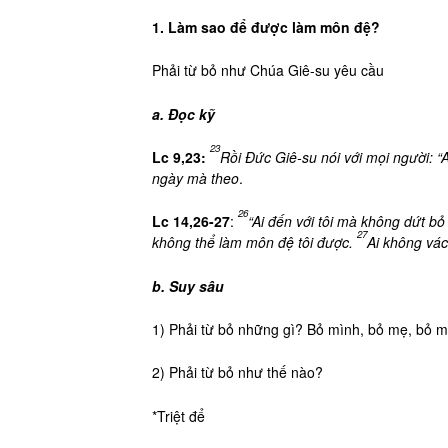
1. Làm sao để được làm môn đệ?
Phải từ bỏ như Chúa Giê-su yêu cầu
a. Đọc kỹ
23
Lc 9,23:
Rồi Đức Giê-su nói với mọi người: “
ngày mà theo
.
26
Lc 14,26-27
:
“Ai đến với tôi mà không dứt b
27
không thể làm môn đệ tôi được.
Ai không vác
b. Suy sâu
1) Phải từ bỏ những gì? Bỏ mình, bỏ mẹ, bỏ mạ
2) Phải từ bỏ như thế nào?
*Triệt để