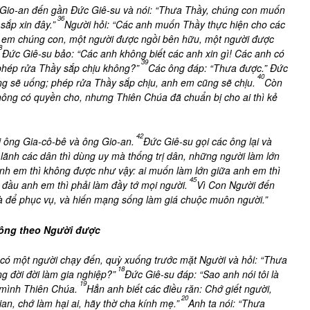
 Gio-an đến gần Đức Giê-su và nói: “Thưa Thầy, chúng con muốn
36
sắp xin đây.”
Người hỏi: “Các anh muốn Thầy thực hiện cho các
h em chúng con, một người được ngồi bên hữu, một người được
8
Đức Giê-su bảo: “Các anh không biết các anh xin gì! Các anh có
39
phép rửa Thầy sắp chịu không?”
Các ông đáp: “Thưa được.” Đức
40
g sẽ uống; phép rửa Thầy sắp chịu, anh em cũng sẽ chịu.
Còn
hông có quyền cho, nhưng Thiên Chúa đã chuẩn bị cho ai thì kẻ
42
i ông Gia-cô-bê và ông Gio-an.
Đức Giê-su gọi các ông lại và
 lãnh các dân thì dùng uy mà thống trị dân, những người làm lớn
h em thì không được như vậy: ai muốn làm lớn giữa anh em thì
45
 đầu anh em thì phải làm đầy tớ mọi người.
Vì Con Người đến
à để phục vụ, và hiến mạng sống làm giá chuộc muôn người.”
hông theo Người được
 có một người chạy đến, quỳ xuống trước mặt Người và hỏi: “Thưa
18
g đời đời làm gia nghiệp?”
Đức Giê-su đáp: “Sao anh nói tôi là
19
 mình Thiên Chúa.
Hẳn anh biết các điều răn: Chớ giết người,
20
an, chớ làm hại ai, hãy thờ cha kính mẹ.”
Anh ta nói: “Thưa