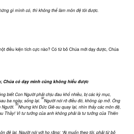
hững gì mình có, thì không thể làm môn đệ tôi được.
 một điều kiện tích cực nào? Có từ bỏ Chúa mới dạy được, Chúa
y, Chúa có dạy mình cũng không hiểu được
ng biết Con Người phải chịu đau khổ nhiều, bị các kỳ mục,
32
sau ba ngày, sống lại.
Người nói rõ điều đó, không úp mở. Ông
33
h Người.
Nhưng khi Đức Giê-su quay lại, nhìn thấy các môn đệ,
sau Thầy! Vì tư tưởng của anh không phải là tư tưởng của Thiên
 đệ lại. Người nói với họ rằng: “Ai muốn theo tôi, phải từ bỏ