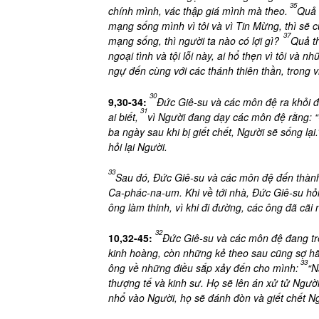
35
chính mình, vác thập giá mình mà theo.
Quả 
mạng sống mình vì tôi và vì Tin Mừng, thì sẽ
37
mạng sống, thì người ta nào có lợi gì?
Quả th
ngoại tình và tội lỗi này, ai hổ thẹn vì tôi và n
ngự đến cùng với các thánh thiên thần, trong 
30
9,30-34:
Đức Giê-su và các môn đệ ra khỏi 
31
ai biết,
vì Người đang dạy các môn đệ rằng: “C
ba ngày sau khi bị giết chết, Người sẽ sống lại.
hỏi lại Người.
33
Sau đó, Đức Giê-su và các môn đệ đến thàn
Ca-phác-na-um. Khi về tới nhà, Đức Giê-su hỏ
ông làm thinh, vì khi đi đường, các ông đã cãi
32
10,32-45:
Đức Giê-su và các môn đệ đang tr
kinh hoàng, còn những kẻ theo sau cũng sợ hãi
33
ông về những điều sắp xảy đến cho mình:
“N
thượng tế và kinh sư. Họ sẽ lên án xử tử Ngườ
nhổ vào Người, họ sẽ đánh đòn và giết chết Ng