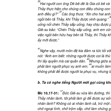
35
Hai người con ông Dê-bê-đê là Gia-cô-bê và
Thầy thực hiện cho chúng con điều chúng con 
37
anh điều gì?”
Các ông thưa: “Xin cho hai an
3
ngồi bên tả Thầy, khi Thầy được vinh quang.”
uống nổi chén Thầy sắp uống, hay chịu được 
Giê-su bảo: “Chén Thầy sắp uống, anh em cũn
việc ngồi bên hữu hay bên tả Thầy, thì Thầy k
ấy mới được.”
41
Nghe vậy, mười môn đệ kia đâm ra tức tối vớ
nói: “Anh em biết: những người được coi là thủ
43
thì lấy quyền mà cai quản dân.
Nhưng giữa an
44
phải làm người phục vụ anh em;
ai muốn làm
không phải để được người ta phục vụ, nhưng l
b. Ta có nghe tiếng Người mời gọi cũng k
17
Mc 10,17-31:
Đức Giê-su vừa lên đường, thì
Thầy nhân lành, tôi phải làm gì để được sự sốn
nhân lành? Không có ai nhân lành cả, trừ một
chớ ngoại tình, chớ trộm cắp, chớ làm chứng gi