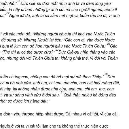
21
thuở nhỏ.”
Đức Giê-su đưa mắt nhìn anh ta và đem lòng yêu
điều, là hãy đi bán những gì anh có mà cho người nghèo, anh sẽ
22
ôi.”
Nghe lời đó, anh ta sa sầm nét mặt và buồn rầu bỏ đi, vì anh
i với các môn đệ: “Những người có của thì khó vào Nước Thiên
 đệ sững sờ. Nhưng Người lại tiếp: “Các con ơi, vào được Nước
26
i qua lỗ kim còn dễ hơn người giàu vào Nước Thiên Chúa.”
Các
27
 “Thế thì ai có thể được cứu?”
Đức Giê-su nhìn thẳng vào các
ược, nhưng đối với Thiên Chúa thì không phải thế, vì đối với Thiên
29
, phần chúng con, chúng con đã bỏ mọi sự mà theo Thầy!”
Đức
có ai bỏ nhà cửa, anh em, chị em, mẹ cha, con cái hay ruộng đất,
ời này, lại không nhận được nhà cửa, anh em, chị em, mẹ, con
31
i, và sự sống vĩnh cửu ở đời sau.
Quả thật, nhiều kẻ đứng đầu
hót sẽ được lên hàng đầu.”
đoàn yêu thương hiệp nhất được. Cãi nhau vì cái tôi, vì của cải,
ười ở với ta vì cái tôi làm cho ta không thể thực hiện được