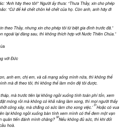
ác: “Anh hãy
theo tôi!” Người ấy thưa: “Thưa Thầy, xin cho phép
ảo: “Cứ để kẻ chết chôn kẻ chết của họ. Còn anh, anh hãy đi
in theo Thầy, nhưng xin cho phép tôi từ biệt gia đình trước đã.”
n ngoái lại đàng sau, thì không thích hợp với Nước Thiên Chúa.”
húa
ng với Đức
con, anh em, chị em, và cả mạng sống mình nữa, thì không thể
ình mà đi theo tôi, thì không thể làm môn đệ tôi được.
háp, mà trước tiên lại không ngồi xuống tính toán phí tổn, xem
, đặt móng rồi mà không có khả năng làm xong, thì mọi người thấy
31
 khởi công xây, mà chẳng có sức làm cho xong việc.’
Hoặc có vua
tiên lại không ngồi xuống bàn tính xem mình có thể đem một vạn
32
ạn quân tiến đánh mình chăng?
Nếu không đủ sức, thì khi đối
 cầu hoà.