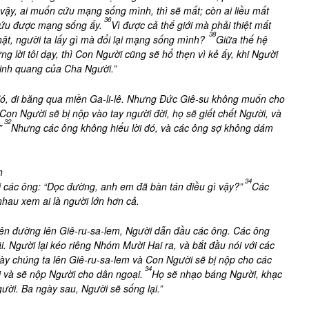
vậy, ai muốn cứu mạng sống mình, thì sẽ mất; còn ai liều mất
36
 cứu được mạng sống ấy.
Vì được cả thế giới mà phải thiệt mất
38
ật, người ta lấy gì mà đổi lại mạng sống mình?
Giữa thế hệ
hững lời tôi dạy, thì Con Người cũng sẽ hổ thẹn vì kẻ ấy, khi Người
vinh quang của Cha Người.”
đó, đi băng qua miền Ga-li-lê. Nhưng Đức Giê-su không muốn cho
on Người sẽ bị nộp vào tay người đời, họ sẽ giết chết Người, và
32
”
Nhưng các ông không hiểu lời đó, và các ông sợ không dám
h
34
i các ông: “Dọc đường, anh em đã bàn tán điều gì vậy?”
Các
 nhau xem ai là người lớn hơn cả.
ên đường lên Giê-ru-sa-lem, Người dẫn đầu các ông. Các ông
. Người lại kéo riêng Nhóm Mười Hai ra, và bắt đầu nói với các
ày chúng ta lên Giê-ru-sa-lem và Con Người sẽ bị nộp cho các
34
i và sẽ nộp Người cho dân ngoại.
Họ sẽ nhạo báng Người, khạc
ười. Ba ngày sau, Người sẽ sống lại.”