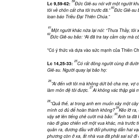
59
Lc 9,59-62:
Đức Giê-su nói với một người kh
60
tôi về chôn cất cha tôi trước đã.”
Đức Giê-su b
loan báo Triều Đại Thiên Chúa.”
61
Một người khác nữa lại nói: “Thưa Thầy, tôi x
62
Đức Giê-su bảo: “Ai đã tra tay cầm cày mà cò
*Có ý thức và dựa vào sức mạnh của Thiên C
25
Lc 14,25-33:
Có rất đông người cùng đi đườ
Giê-su. Người quay lại bảo họ:
26
”Ai đến với tôi mà không dứt bỏ cha mẹ, vợ 
27
làm môn đệ tôi được.
Ai không vác thập giá m
28
”Quả thế, ai trong anh em muốn xây một cây t
29
mình có đủ để hoàn thành không?
Kẻo lỡ ra
30
vậy sẽ lên tiếng chê cười mà bảo:
‘Anh ta đã
nào đi giao chiến với một vua khác, mà trước 
quân ra, đương đầu với đối phương dẫn hai v
phương còn ở xa, ắt nhà vua đã phải sai sứ đi