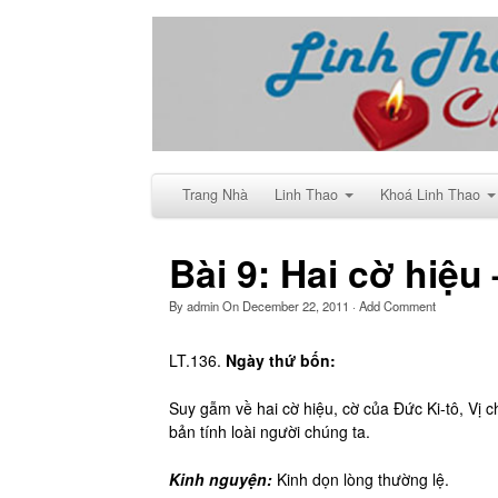
Trang Nhà
Linh Thao
Khoá Linh Thao
Bài 9: Hai cờ hiệu 
By
admin
On
December 22, 2011
·
Add Comment
LT.136.
Ngày thứ bốn:
Suy gẫm về hai cờ hiệu, cờ của Đức Ki-tô, Vị c
bản tính loài người chúng ta.
Kinh nguyện:
Kinh dọn lòng thường lệ.