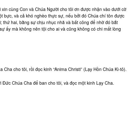
xin cùng Con và Chúa Người cho tôi ơn được nhận vào dưới cờ
ột bực, và cả khó nghèo thực sự, nếu bởi đó Chúa chí tôn được
 thứ hai, bằng sự chịu nhục nhã và bất công để nhờ đó bắt
 sự ấy mà không nên tội cho ai và cũng không có chi mất lòng
Cha cho tôi, rồi đọc kinh “Anima Christi” (Lạy Hồn Chúa Ki-tô).
i Đức Chúa Cha để ban cho tôi, và đọc một kinh Lạy Cha.