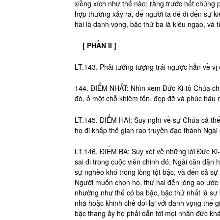
xiềng xích như thế nào; rằng trước hết chúng
hợp thường xảy ra, để người ta dễ đi đến sự ki
hai là danh vọng, bậc thứ ba là kiêu ngạo, và
[ PHẦN II ]
LT.143. Phải tưởng tượng trái ngược hẳn về vị 
144. ĐIỂM NHẤT: Nhìn xem Đức Ki-tô Chúa chú
đó, ở một chỗ khiêm tốn, đẹp đẽ và phúc hậu 
LT.145. ĐIỂM HAI: Suy nghĩ về sự Chúa cả thế 
họ đi khắp thế gian rao truyền đạo thánh Ngà
LT.146. ĐIỂM BA: Suy xét về những lời Đức Ki
sai đi trong cuộc viễn chinh đó, Ngài căn dặn 
sự nghèo khó trong lòng tột bậc, và đến cả s
Người muốn chọn họ, thứ hai đến lòng ao ước c
nhường như thế có ba bậc, bậc thứ nhất là sự 
nhã hoặc khinh chê đối lại với danh vọng thế g
bậc thang ấy họ phải dẫn tới mọi nhân đức khá