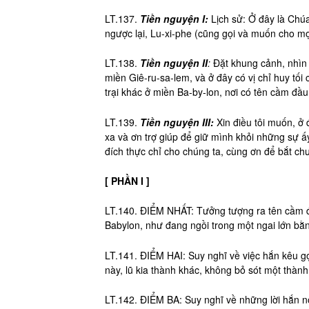
LT.137.
Tiền nguyện I:
Lịch sử: Ở đây là Chúa
ngược lại, Lu-xi-phe (cũng gọi và muốn cho mọ
LT.138.
Tiền nguyện II
:
Đặt khung cảnh, nhìn 
miền Giê-ru-sa-lem, và ở đây có vị chỉ huy tố
trại khác ở miền Ba-by-lon, nơi có tên cầm đầu
LT.139.
Tiền nguyện III:
Xin điều tôi muốn, ở 
xa và ơn trợ giúp để giữ mình khỏi những sự ấy
đích thực chỉ cho chúng ta, cùng ơn để bắt ch
[ PHẦN I ]
LT.140. ĐIỂM NHẤT: Tưởng tượng ra tên cầm đầ
Babylon, như đang ngồi trong một ngai lớn bằn
LT.141. ĐIỂM HAI: Suy nghĩ về việc hắn kêu gọ
này, lũ kia thành khác, không bỏ sót một thàn
LT.142. ĐIỂM BA: Suy nghĩ về những lời hắn nó