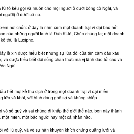
 Ki-tô kêu gọi và muốn cho mọi người ở dưới bóng cờ Ngài, và
i người) ở dưới cờ nó.
xem nơi chốn: ở đây là nhìn xem một doanh trại vĩ đại bao hết
i cao của những người lành là Đức Ki-tô, Chúa chúng ta; một doanh
 kẻ thù là Luxiphe.
đây là xin được hiểu biết những sự lừa dối của tên cầm đầu xấu
; và được hiểu biết đời sống chân thực mà vị lãnh đạo tối cao và
ước Ngài.
u hết mọi kẻ thù địch ở trong một doanh trại vĩ đại miền
g lửa và khói, với hình dáng ghê sợ và khủng khiếp.
i vô số quỷ và sai chúng đi khắp thế giới thể nào, bọn này thành
h, một miền, một bậc người hay một cá nhân nào.
i với lũ quỷ, và về sự hắn khuyến khích chúng quăng lưới và