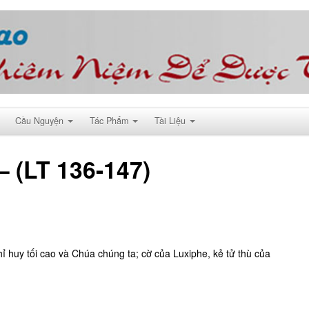
Cầu Nguyện
Tác Phẩm
Tài Liệu
– (LT 136-147)
hỉ huy tối cao và Chúa chúng ta; cờ của Luxiphe, kẻ tử thù của