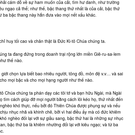
 phải cám dỗ về sự ham muốn của cải, tìm hư danh, như trường
êu ngạo cả thể; như thế, bậc thang thứ nhất là của cải, bậc thứ
 từ ba bậc thang này hắn đưa vào mọi nết xấu khác.
chỉ huy tối cao và chân thật là Đức Ki-tô Chúa chúng ta.
ng ta đang đứng trong doanh trại rộng lớn miền Giê-ru-sa-lem
như thế nào.
giới chọn lựa biết bao nhiêu người, tông đồ, môn đệ v.v… và sai
i cho mọi bậc và cho mọi hạng người như thế nào.
-tô Chúa chúng ta phán dạy các tôi tớ và bạn hữu Ngài, mà Ngài
họ tìm cách giúp đỡ mọi người bằng cách lôi kéo họ, thứ nhất đến
ự nghèo khó thực, nếu bởi đó Thiên Chúa được phụng sự và nếu
hịu nhục nhã và khinh chê, bởi vì hai điều ấy mà có đức khiêm
khó nghèo đối lại với sự giầu sang, bậc thứ hai là những sự nhục
ian, bậc thứ ba là khiêm nhường đối lại với kiêu ngạo; và từ ba
c.