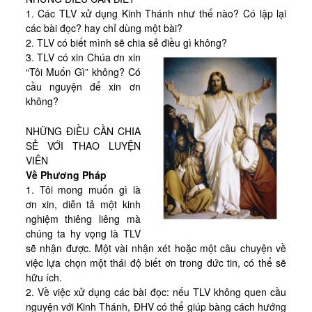
Kinh Nghiệm
1. Các TLV xử dụng Kinh Thánh như thế nào? Có lập lại
các bài đọc? hay chỉ dùng một bài?
Hình Ảnh
2. TLV có biết mình sẽ chia sẻ điều gì không?
Cầu Nguyện
3. TLV có xin Chúa ơn xin
“Tôi Muốn Gì” không? Có
Bài Cầu Nguyện
cầu nguyện để xin ơn
Cách Cầu Nguyện
không?
Nhận Định
NHỮNG ĐIỀU CẦN CHIA
SẺ VỚI THAO LUYỆN
Phương Pháp CN, Xét Mình
VIÊN
Tác Phẩm
Về Phương Pháp
1. Tôi mong muốn gì là
Được Làm Môn Đệ
ơn xin, diễn tả một kinh
nghiệm thiêng liêng mà
Đến với Ba Ngôi qua Kinh Lạy Cha
chúng ta hy vọng là TLV
Trên Đường LBTM
sẽ nhận được. Một vài nhận xét hoặc một câu chuyện về
việc lựa chọn một thái độ biết ơn trong đức tin, có thể sẽ
Thao Luyện Nhẹ Nhàng
hữu ích.
2. Về việc xử dụng các bài đọc: nếu TLV không quen cầu
Xin Cho Con Gặp Được Chúa
nguyện với Kinh Thánh, ĐHV có thể giúp bàng cách hướng