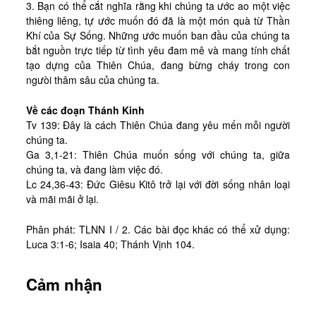
3. Bạn có thể cắt nghĩa rằng khi chúng ta ước ao một việc
thiêng liêng, tự ước muốn đó đã là một món quà từ Thần
Khí của Sự Sống. Những ước muốn ban đầu của chúng ta
bắt nguồn trực tiếp từ tình yêu đam mê và mang tính chất
tạo dựng của Thiên Chúa, đang bừng cháy trong con
ngưòi thâm sâu của chúng ta.
Về các đoạn Thánh Kinh
Tv 139: Đây là cách Thiên Chúa đang yêu mến mỗi người
chúng ta.
Ga 3,1-21: Thiên Chúa muốn sống với chúng ta, giữa
chúng ta, và đang làm việc đó.
Lc 24,36-43: Đức Giêsu Kitô trở lại với đời sống nhân loại
và mãi mãi ở lại.
Phân phát: TLNN I / 2. Các bài đọc khác có thể xử dụng:
Luca 3:1-6; Isaia 40; Thánh Vịnh 104.
Cảm nhận