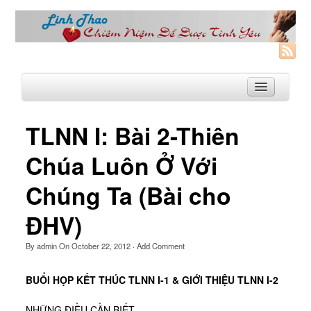
TLNN I: Bài 2-Thiên
Trang Nhà
Chúa Luôn Ở Với
Linh Thao
Chúng Ta (Bài cho
Linh Thao là gì?
ĐHV)
Linhthao.org
Bạn Đường Linh Thao
By
admin
On
October 22, 2012
·
Add Comment
Để Tự Do và Hạnh Phúc hơn
BUỔI HỌP KẾT THÚC TLNN I-1 & GIỚI THIỆU TLNN I-2
Khoá Linh Thao
NHỮNG ĐIỀU CẦN BIẾT