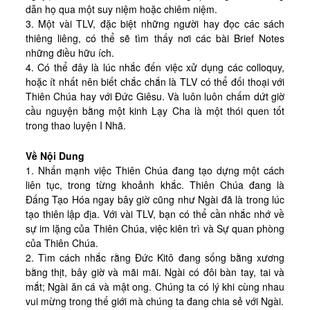
Tài Liệu
dẫn họ qua một suy niệm hoặc chiêm niệm.
3. Một vài TLV, đặc biệt những người hay đọc các sách
Sách Linh Thao
thiêng liêng, có thể sẽ tìm thấy nơi các bài Brief Notes
Chú Giải Linh Thao
những điều hữu ích.
4. Có thể đây là lúc nhắc đến việc xử dụng các colloquy,
Khóa HD Linh hướng
hoặc ít nhất nên biết chắc chắn là TLV có thể đối thoại với
Thiên Chúa hay với Đức Giêsu. Và luôn luôn chấm dứt giờ
Linh Thao Tám Ngày
cầu nguyện bằng một kinh Lạy Cha là một thói quen tốt
Linh Thao Mười Ngày
trong thao luyện I Nhã.
Linh Thao 30 Ngày
Về Nội Dung
1. Nhấn mạnh việc Thiên Chúa đang tạo dựng một cách
Linh Thao Trong Cuộc Sống
liên tục, trong từng khoảnh khắc. Thiên Chúa đang là
Đấng Tạo Hóa ngay bây giờ cũng như Ngài đã là trong lúc
tạo thiên lập địa. Với vài TLV, bạn có thể cần nhắc nhớ về
sự im lặng của Thiên Chúa, việc kiên trì và Sự quan phòng
của Thiên Chúa.
2. Tìm cách nhắc rằng Đức Kitô đang sống bằng xương
bằng thịt, bây giờ và mãi mãi. Ngài có đôi bàn tay, tai và
mắt; Ngài ăn cá và mật ong. Chúng ta có lý khi cùng nhau
vui mừng trong thế giới mà chúng ta đang chia sẻ với Ngài.