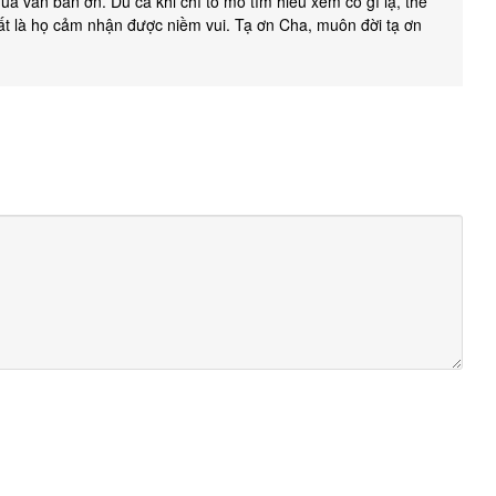
a vẫn ban ơn. Dù cả khi chỉ tò mò tìm hiểu xem có gì lạ, thế
́t là họ cảm nhận được niềm vui. Tạ ơn Cha, muôn đời tạ ơn