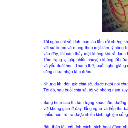
Tôi nghe nói về Linh thao lâu lắm rồi nhưng kh
với sự tò mò và mang theo một tâm lý nặng t
vào đây, tôi cảm thấy một không khí rất lạnh l
Tâm trạng lại gặp nhiều chuyện không tốt nữa.
và yếu đuối hơn. Thành thử, buổi nghe giảng đ
cũng chưa nhập tâm được.
Nhưng khi đến giờ chia sẻ, được ngồi nói chu
Tối đó, sau buổi chia sẻ, tôi về phòng nằm suy
Sang hôm sau thì tâm trạng khác hẳn, dường 
với không gian ở đây, lắng nghe và tiếp thu
nhiều hơn, rút ra được nhiều kinh nghiệm sống
Bản thân tôi, với tính cách thích hoạt động n