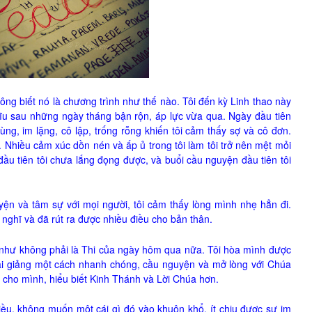
ông biết nó là chương trình như thế nào. Tôi đến kỳ Linh thao này
rĩu sau những ngày tháng bận rộn, áp lực vừa qua. Ngày đầu tiên
ùng, im lặng, cô lập, trống rỗng khiến tôi cảm thấy sợ và cô đơn.
 Nhiều cảm xúc dồn nén và ấp ủ trong tôi làm tôi trở nên mệt mỏi
ầu tiên tôi chưa lắng đọng được, và buổi cầu nguyện đầu tiên tôi
yện và tâm sự với mọi người, tôi cảm thấy lòng mình nhẹ hẳn đi.
 nghĩ và đã rút ra được nhiều điều cho bản thân.
như không phải là Thi của ngày hôm qua nữa. Tôi hòa mình được
 bài giảng một cách nhanh chóng, cầu nguyện và mở lòng với Chúa
 cho mình, hiểu biết Kinh Thánh và Lời Chúa hơn.
hiều, không muốn một cái gì đó vào khuôn khổ, ít chịu được sự im