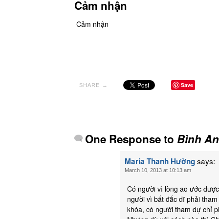
Cảm nhận
Cảm nhận
Save
SHARE →
One Response to
Bình An
says:
Maria Thanh Hường
March 10, 2013 at 10:13 am
Có người vì lòng ao ước đượ
người vì bất đắc dĩ phải th
khóa, có người tham dự chỉ ph