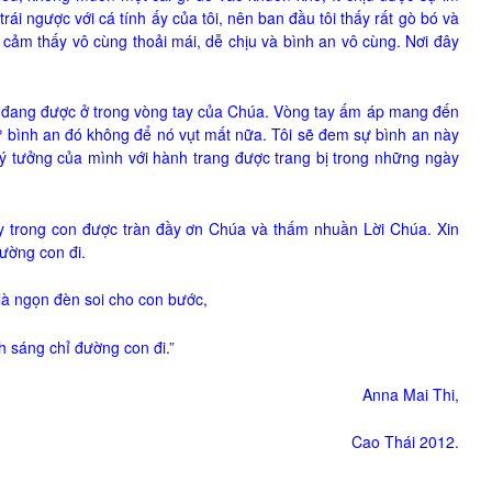
ái ngược với cá tính ấy của tôi, nên ban đầu tôi thấy rất gò bó và
 cảm thấy vô cùng thoải mái, dễ chịu và bình an vô cùng. Nơi đây
 đang được ở trong vòng tay của Chúa. Vòng tay ấm áp mang đến
 sự bình an đó không để nó vụt mất nữa. Tôi sẽ đem sự bình an này
lý tưởng của mình với hành trang được trang bị trong những ngày
 trong con được tràn đầy ơn Chúa và thấm nhuần Lời Chúa. Xin
ường con đi.
là ngọn đèn soi cho con bước,
h sáng chỉ đường con đi.”
Anna Mai Thi,
Cao Thái 2012.