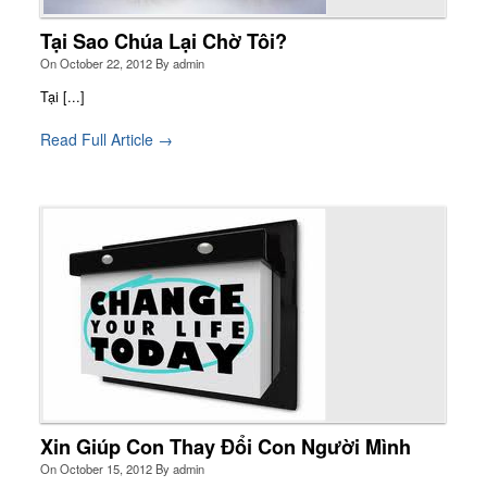
Tại Sao Chúa Lại Chờ Tôi?
On
October 22, 2012
By
admin
Tại [...]
Read Full Article →
Xin Giúp Con Thay Đổi Con Người Mình
On
October 15, 2012
By
admin