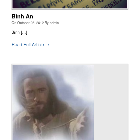
Bình An
On
October 28, 2012
By
admin
Bình [...]
Read Full Article →