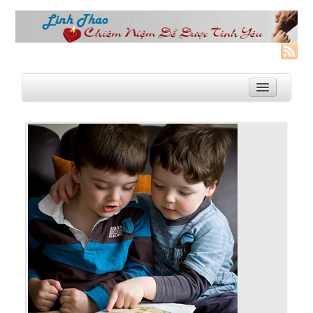
Trang Nhà
Linh Thao
Linh Thao là gì?
Linhthao.org
Bạn Đường Linh Thao
Để Tự Do và Hạnh Phúc hơn
Khoá Linh Thao