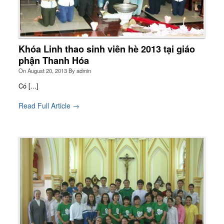
Khóa Linh thao sinh viên hè 2013 tại giáo
phận Thanh Hóa
On
August 20, 2013
By
admin
Có [...]
Read Full Article →