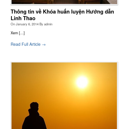
Tài Liệu
Thông tin về Khóa huấn luyện Hướng dẫn
Sách Linh Thao
Linh Thao
Chú Giải Linh Thao
On
January 6, 2014
By
admin
Khóa HD Linh hướng
Xem [...]
Linh Thao Tám Ngày
Read Full Article →
Linh Thao Mười Ngày
Linh Thao 30 Ngày
Linh Thao Trong Cuộc Sống