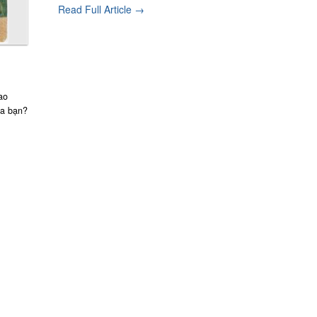
Read Full Article →
ao
ủa bạn?