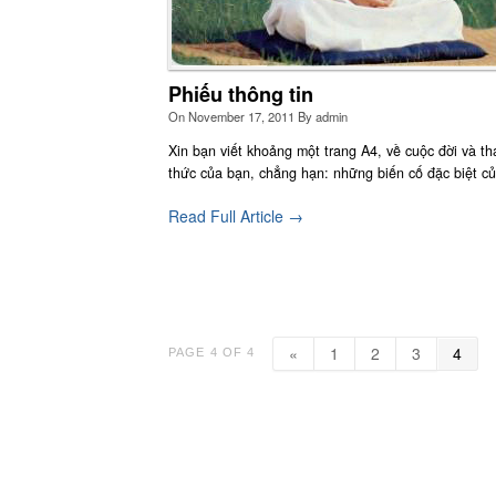
Phiếu thông tin
On
November 17, 2011
By
admin
Xin bạn viết khoảng một trang A4, về cuộc đời và th
thức của bạn, chẳng hạn: những biến cố đặc biệt c
Read Full Article →
«
1
2
3
4
PAGE 4 OF 4