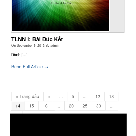
TLNN I: Bài Đúc Kết
On
September 6, 2013
By
admin
Dành [...]
Read Full Article →
« Trang đầu
«
...
5
...
12
13
14
15
16
...
20
25
30
...
»
Trang cuối »