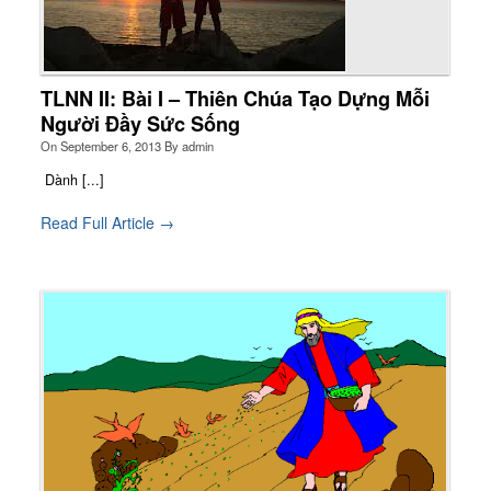
TLNN II: Bài I – Thiên Chúa Tạo Dựng Mỗi
Người Đầy Sức Sống
On
September 6, 2013
By
admin
Dành [...]
Read Full Article →