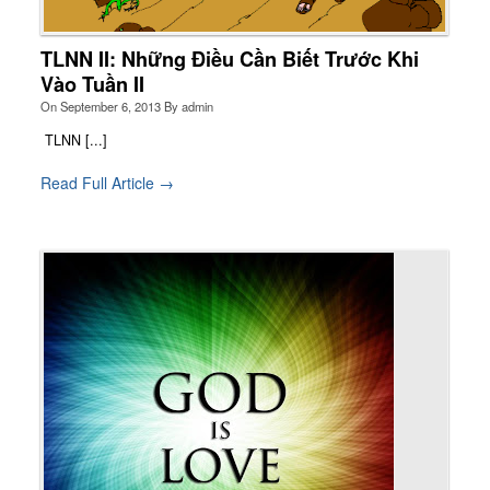
TLNN II: Những Điều Cần Biết Trước Khi
Vào Tuần II
On
September 6, 2013
By
admin
TLNN [...]
Read Full Article →