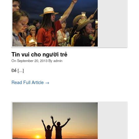
Tin vui cho người trẻ
On
September 20, 2013
By
admin
Để [...]
Read Full Article →