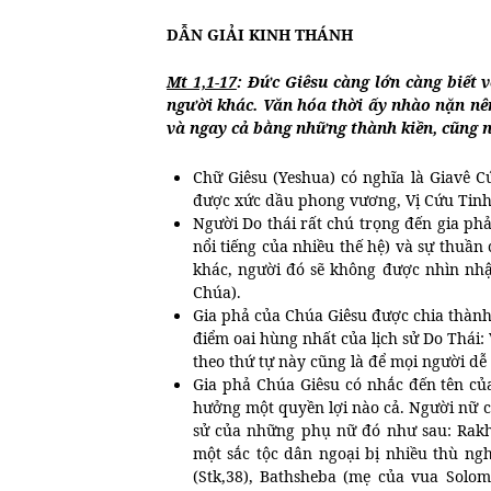
DẪN GIẢI KINH THÁNH
Mt 1,1-17
: Đức Giêsu càng lớn càng biết 
người khác. Văn hóa thời ấy nhào nặn nê
và ngay cả bằng những thành kiền, cũng 
Chữ Giêsu (Yeshua) có nghĩa là Giavê C
được xức dầu phong vương, Vị Cứu Tinh
Người Do thái rất chú trọng đến gia p
nổi tiếng của nhiều thế hệ) và sự thuần
khác, người đó sẽ không được nhìn nhậ
Chúa).
Gia phả của Chúa Giêsu được chia thàn
điểm oai hùng nhất của lịch sử Do Thái:
theo thứ tự này cũng là để mọi người d
Gia phả Chúa Giêsu có nhắc đến tên củ
hưởng một quyền lợi nào cả. Người nữ c
sử của những phụ nữ đó như sau: Rakhab
một sắc tộc dân ngoại bị nhiều thù ng
(Stk,38), Bathsheba (mẹ của vua Solo