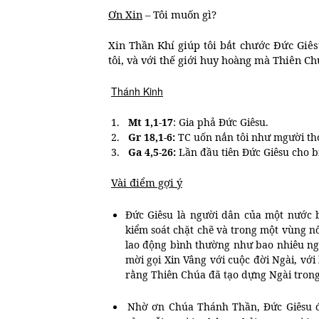
Ơn Xin
– Tôi muốn gì?
Xin Thần Khí giúp tôi bắt chước Đức Giês
tôi, và với thế giới huy hoàng mà Thiên C
Thánh Kinh
1.
Mt 1,1-17
: Gia phả Đức Giêsu.
2.
Gr 18,1-6:
TC uốn nắn tôi như mgười th
3.
Ga 4,5-26:
Lần đầu tiên Đức Giêsu cho biế
Vài điểm gợi ý
Đức Giêsu là người dân của một nước bị
kiểm soát chặt chẽ và trong một vùng nổi
lao động bình thường như bao nhiêu ng
mời gọi Xin Vâng với cuộc đời Ngài, với
rằng Thiên Chúa đã
tạo dựng
Ngài trong
Nhờ ơn Chúa Thánh Thần, Đức Giêsu đã