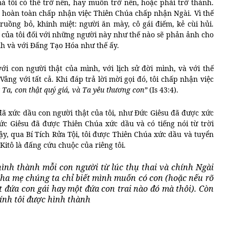
 tôi có thể trở nên, hay muốn trở nên, hoặc phải trở thành.
đã hoàn toàn chấp nhận việc Thiên Chúa chấp nhận Ngài. Vì thế
uồng bỏ, khinh miệt: người ăn mày, cô gái điếm, kẻ cùi hủi.
ộ của tôi đối với những người này như thế nào sẽ phản ảnh cho
ình và với Đấng Tạo Hóa như thế ấy.
ới con người thật của mình, với lịch sử đời mình, và với thế
âng với tất cả. Khi đáp trả lời mời gọi đó, tôi chấp nhận việc
 Ta, con thật quý giá, và Ta yêu thương con”
(Is 43:4).
đã xức dầu con người thật của tôi, như Đức Giêsu đã được xức
ức Giêsu đã được Thiên Chúa xức dầu và có tiếng nói từ trời
y, qua Bí Tích Rửa Tội, tôi được Thiên Chúa xức dầu và tuyển
Kitô là đấng cứu chuộc của riêng tôi.
hình thành mỗi con người từ lúc thụ thai và chính Ngài
. Cha mẹ chúng ta chỉ biết mình muốn có con (hoặc nếu rõ
 đứa con gái hay một đứa con trai nào đó mà thôi). Còn
ính tôi được hình thành