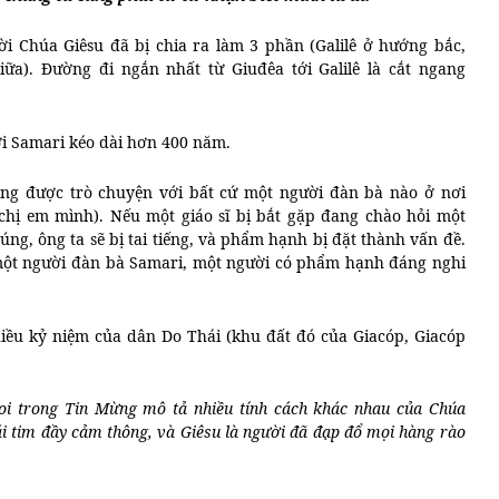
ời Chúa Giêsu đã bị chia ra làm 3 phần (Galilê ở hướng bắc,
a). Đường đi ngắn nhất từ Giuđêa tới Galilê là cắt ngang
i Samari kéo dài hơn 400 năm.
ông được trò chuyện với bất cứ một người đàn bà nào ở nơi
 chị em mình). Nếu một giáo sĩ bị bắt gặp đang chào hỏi một
g, ông ta sẽ bị tai tiếng, và phẩm hạnh bị đặt thành vấn đề.
 một người đàn bà Samari, một người có phẩm hạnh đáng nghi
iều kỷ niệm của dân Do Thái (khu đất đó của Giacóp, Giacóp
oi trong Tin Mừng mô tả nhiều tính cách khác nhau của Chúa
rái tim đầy cảm thông, và Giêsu là người đã đạp đổ mọi hàng rào