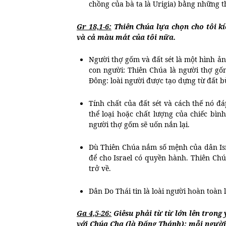
chồng của bà ta là Urigia) bằng những t
Gr 18,1-6:
Thiên Chúa lựa chọn cho tôi kíc
và cả màu mắt của tôi nữa.
Người thợ gốm và đất sét là một hình ản
con người: Thiên Chúa là người thợ gố
Đông: loài người được tạo dựng từ đất b
Tính chất của đất sét và cách thế nó đ
thể loại hoặc chất lượng của chiếc bìn
người thợ gốm sẽ uốn nắn lại.
Dù Thiên Chúa nắm số mệnh của dân Isr
để cho Israel có quyền hành. Thiên Chú
trở về.
Dân Do Thái tin là loài người hoàn toàn 
Ga 4,5-26:
Giêsu phải từ từ lớn lên trong 
với Chúa Cha (là Đấng Thánh); mỗi người 