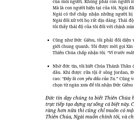
của mỗi người. Không phải con người mà
Mà là con người hiện tại của tôi. Ngài 
Ngài có thể chấp nhận những người bị r
Ngài đối xử với họ rất dịu dàng. Thái đ
tôi thấy thái độ của tôi đối với chính m
Cũng như Đức Giêsu, tôi phải đối diện v
giới chung quanh. Tôi được mời gọi Xin V
Thiên Chúa chấp nhận tôi
. “Vì trước mắt
Nhờ đức tin, tôi biết Chúa Thánh Thần 
dầu. Khi được rửa tội ở sông Jordan, Đ
cao:
“Đây là con yêu dấu của Ta.”
Cũng vậ
chọn từ ngàn xưa để tôi nhận Đức Giêsu 
Đức tin dạy chúng ta biết Thiên Chúa 
trực tiếp tạo dựng sự sống cá biệt này
ràng hơn nữa thì cũng chỉ muốn có một
Thiên Chúa, Ngài muốn chính tôi, và ch