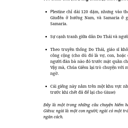
P
lestine chỉ dài 120 dặm, nhưng vào th
Giuđêa ở hướng Nam, và Samaria ở giữ
Samaria.
Sự cạnh tranh giữa dân Do Thái và ngườ
Theo truyền thống Do Thái, giáo sĩ kh
công cộng (cho dù đó là vợ, con, hoặc
người đàn bà nào đó trước mặt quần chún
Vậy mà, Chúa Giêsu lại trò chuyện với
ngờ.
Cái giếng này nằm trên một khu vực nh
trước khi chết đã để lại cho Giuse)
Đây là một trong những câu chuyện hiếm h
Giêsu: ngài là một con người; ngài có một t
ngăn cách.