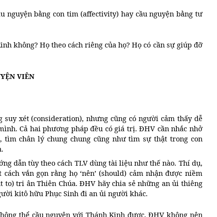
u nguyện bằng con tim (affectivity) hay cầu nguyện bằng tư
inh không? Họ theo cách riêng của họ? Họ có cần sự giúp đỡ
UYỆN VIÊN
 suy xét (consideration), nhưng cũng có người cảm thấy dễ
mình. Cả hai phương pháp đều có giá trị. ĐHV cần nhắc nhở
, tìm chân lý chung chung cũng như tìm sự thật trong con
.
g dẫn tùy theo cách TLV dùng tài liệu như thế nào. Thí dụ,
 cách vắn gọn rằng họ ‘nên’ (should) cảm nhận được niềm
ht to) tri ân Thiên Chúa. ĐHV hãy chia sẻ những an ủi thiêng
gười kitô hữu Phục Sinh đi an ủi người khác.
không thể cầu nguyện với Thánh Kinh được, ĐHV không nên