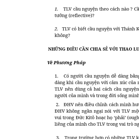
1.
TLV cầu nguyện theo cách nào ? Cầ
tưởng (reflective)?
2.
TLV có biết cầu nguyện với Thánh K
không?
NHỮNG ĐIỀU CẦN CHIA SẺ VỚI THAO L
Về Phương Pháp
1.
Có người cầu nguyện dễ dàng bằng
dàng khi cầu nguyện với cảm xúc của 
TLV nên dùng cả hai cách cầu nguyện
người của mình và trong đời sống mình
2.
ĐHV nên điều chỉnh cách mình hướn
ĐHV không ngần ngại nói với TLV một
vui trong Đức Kitô hoạc họ ‘phải’ (oug
liêng của mình cho TLV trong vai trò n
3.
Trong trường hợp có những TLV 