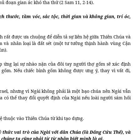
hủ đoạn gian ác khó tha thứ (2 Sam 11, 2-14).
h thước, tầm vóc, sắc tộc, thời gian và không gian, trí óc,
h rất được ưa chuộng để diễn tả sự liên hệ giữa Thiên Chúa và
m và nhân loại là đất sét (một tư tưởng thịnh hành vùng Cận
ùn).
áp ứng lại sự nhào nặn của đôi tay người thợ gốm sẽ xác định
h gốm. Nếu chiếc bình gốm không được ưng ý, thay vì vất đi,
ael, nhưng vì Ngài không phải là một bạo chúa nên Ngài vẫn
a có thể thay đổi quyết định của Ngài nếu loài người sám hối
lệ thuộc vào Thiên Chúa từ khi tạo dựng.
ý thức vai trò của Ngài với dân Chúa (là Đấng Cứu Thế), và
chúng ta cũng phải từ từ nhận biết mình là ai.