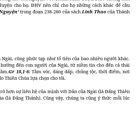
luyện cho họ. ĐHV nên chỉ cho họ những cách khác để cầu
 Nguyện’
trong đoạn 238-260 của sách
Linh Thao
của Thánh
ủa Ngài, cũng phức tạp như tổ tiên của bao nhiêu người khác.
hưởng đến con người của Ngài, từ niềm tin cho đến cả thái
lầm.
Gr 18,1-6:
Tầm vóc, dáng dấp, chủng tộc, thời điểm, nơi
do Thiên Chúa lựa chọn cho tôi.
rõ hơn sự liên hệ của mình với Dân của Ngài (là Đấng Thiên
úa (là Đấng Thánh). Cũng vậy, chúng ta cũng ý thức mỗi lúc