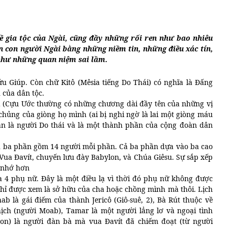
về gia tộc của Ngài, cũng đầy những rối ren như bao nhiêu
n con người Ngài bằng những niềm tin, những điều xác tín,
như những quan niệm sai lầm.
ứu Giúp. Còn chữ Kitô (Mêsia tiếng Do Thái) có nghĩa là Đấng
 của dân tộc.
hả (Cựu Ước thường có những chương dài đầy tên của những vị
 chủng của giòng họ mình (ai bị nghi ngờ là lai một giòng máu
n là người Do thái và là một thành phần của cộng đoàn dân
h ba phần gồm 14 người mỗi phần. Cả ba phần dựa vào ba cao
 Vua Đavít, chuyến lưu đày Babylon, và Chúa Giêsu. Sự sắp xếp
ễ nhớ hơn
a 4 phụ nữ. Đây là một điều lạ vì thời đó phụ nữ không được
hỉ được xem là sở hữu của cha hoặc chồng mình mà thôi. Lịch
 là gái điếm của thành Jericô (Giô-suê, 2), Bà Rút thuộc về
hịch (người Moab), Tamar là một người lẳng lơ và ngoại tình
mon) là người đàn bà mà vua Đavít đã chiếm đoạt (từ người