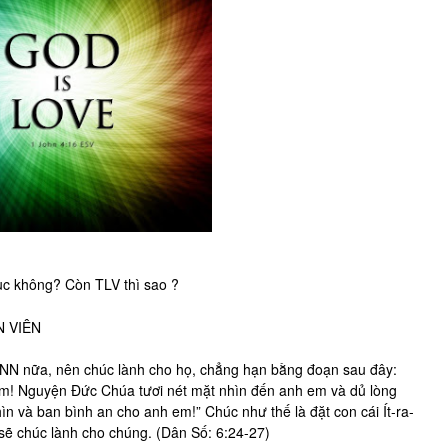
tục không? Còn TLV thì sao ?
N VIÊN
N nữa, nên chúc lành cho họ, chẳng hạn bằng đoạn sau đây:
em! Nguyện Đức Chúa tươi nét mặt nhìn đến anh em và dủ lòng
 và ban bình an cho anh em!” Chúc như thế là đặt con cái Ít-ra-
 sẽ chúc lành cho chúng. (Dân Số: 6:24-27)