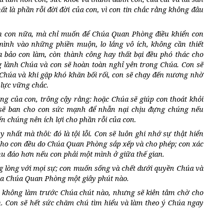
ất là phần rỗi đời đời của con, vì con tin chắc rằng không đâu
n con nữa, mà chỉ muốn để Chúa Quan Phòng điều khiển con
ình vào những phiền muộn, lo lắng vô ích, không cần thiết
bảo con làm, còn thành công hay thất bại đều phó thác cho
ng lành Chúa và con sẽ hoàn toàn nghỉ yên trong Chúa. Con sẽ
Chúa và khi gặp khó khăn bối rối, con sẽ chạy đến nương nhờ
lực vững chắc.
ng của con, trông cậy rằng: hoặc Chúa sẽ giúp con thoát khỏi
sẽ ban cho con sức mạnh để nhẫn nại chịu đựng chúng nếu
n chúng nên ích lợi cho phần rỗi của con.
y nhất mà thôi: đó là tội lỗi. Con sẽ luôn ghi nhớ sự thật hiển
 cho con đều do Chúa Quan Phòng sắp xếp và cho phép; con xác
hu đáo hơn nếu con phải một mình ở giữa thế gian.
g lòng với mọi sự; con muốn sống và chết dưới quyền Chúa và
xa Chúa Quan Phòng một giây phút nào.
, không làm trước Chúa chút nào, nhưng sẽ kiên tâm chờ cho
h. Con sẽ hết sức chăm chú tìm hiểu và làm theo ý Chúa ngay