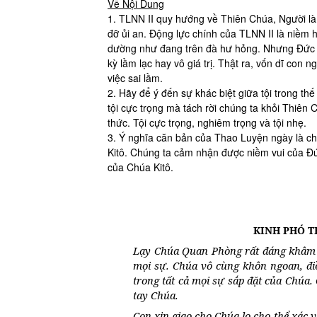
Về Nội Dung
1. TLNN II quy hướng về Thiên Chúa, Người là Cha
đỡ ủi an. Động lực chính của TLNN II là niềm 
dường như đang trên đà hư hỏng. Nhưng Đức Ki
kỳ lầm lạc hay vô giá trị. Thật ra, vốn dĩ con 
việc sai lầm.
2. Hãy để ý đến sự khác biệt giữa tội trong thế g
tội cực trọng mà tách rời chúng ta khỏi Thiên C
thức. Tội cực trọng, nghiêm trọng và tội nhẹ.
3. Ý nghĩa căn bản của Thao Luyện ngày là c
Kitô. Chúng ta cảm nhận được niềm vui của Đ
của Chúa Kitô.
KINH PHÓ 
Lạy Chúa Quan Phòng rất đáng khâm ph
mọi sự. Chúa vô cùng khôn ngoan, điề
trong tất cả mọi sự sắp đặt của Chúa
tay Chúa.
Con xin giao cho Chúa lo cho thể xác 