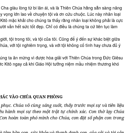
 giàu lòng từ bi lân ái, và là Thiên Chúa hằng sẵn sàng nâng
hy vọng lớn lao về chuyện tội và ơn cứu chuộc. Lúc này nhân loại
tô mặc khải cho chúng ta thấy rằng nhân loại không phải là cực
người vẫn hết sức tốt đẹp. Chỉ có điều là chúng ta cứ liên tục làm
iới, tội trong tôi, và tội của tôi. Cũng để ý đến sự khác biệt giữa
húa, với tội nghiêm trọng, và với tội không cố tình hay chưa đủ ý
húng ta ăn mừng vì được hòa giải với Thiên Chúa trong Đức Giêsu
ức Kitô ngay cả khi Giáo Hội tưởng niệm mầu nhiệm thương khó
THÁC VÀO CHÚA QUAN PHÒNG
ục. Chúa vô cùng sáng suốt, thấy trước mọi sự và tiên liệu
u hành mọi sự theo một trật tự chính xác. Con thờ lạy Chúa
. Con hoàn toàn phó mình cho Chúa, con đặt số phận con trong
và tâm hồn con, sức khỏe và thanh danh con, của cải và tài sản