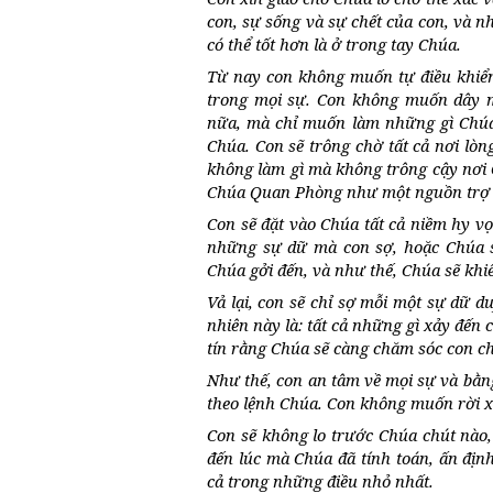
con, sự sống và sự chết của con, và nh
có thể tốt hơn là ở trong tay Chúa.
Từ nay con không muốn tự điều khiể
trong mọi sự. Con không muốn dây m
nữa, mà chỉ muốn làm những gì Chúa 
Chúa. Con sẽ trông chờ tất cả nơi lò
không làm gì mà không trông cậy nơi 
Chúa Quan Phòng như một nguồn trợ 
Con sẽ đặt vào Chúa tất cả niềm hy vọ
những sự dữ mà con sợ, hoặc Chúa 
Chúa gởi đến, và như thế, Chúa sẽ khiế
Vả lại, con sẽ chỉ sợ mỗi một sự dữ du
nhiên này là: tất cả những gì xảy đến
tín rằng Chúa sẽ càng chăm sóc con c
Như thế, con an tâm về mọi sự và bằn
theo lệnh Chúa. Con không muốn rời 
Con sẽ không lo trước Chúa chút nào
đến lúc mà Chúa đã tính toán, ấn địn
cả trong những điều nhỏ nhất.