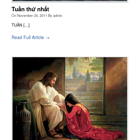
Kinh Nghiệm
Tuần thứ nhất
Hình Ảnh
On
November 20, 2011
By
admin
Cầu Nguyện
TUẦN [...]
Bài Cầu Nguyện
Read Full Article →
Cách Cầu Nguyện
Nhận Định
Phương Pháp CN, Xét Mình
Tác Phẩm
Được Làm Môn Đệ
Đến với Ba Ngôi qua Kinh Lạy Cha
Trên Đường LBTM
Thao Luyện Nhẹ Nhàng
Xin Cho Con Gặp Được Chúa