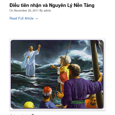
Điều tiên nhận và Nguyên Lý Nền Tảng
On
November 20, 2011
By
admin
Read Full Article →