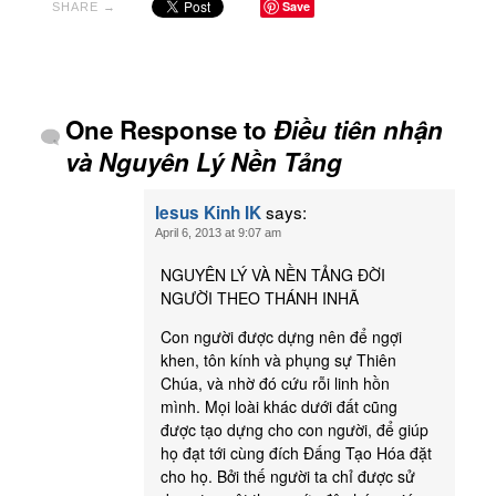
Save
SHARE →
One Response to
Điều tiên nhận
và Nguyên Lý Nền Tảng
says:
Iesus Kinh IK
April 6, 2013 at 9:07 am
NGUYÊN LÝ VÀ NỀN TẢNG ĐỜI
NGƯỜI THEO THÁNH INHÃ
Con người được dựng nên để ngợi
khen, tôn kính và phụng sự Thiên
Chúa, và nhờ đó cứu rỗi linh hồn
mình. Mọi loài khác dưới đất cũng
được tạo dựng cho con người, để giúp
họ đạt tới cùng đích Đấng Tạo Hóa đặt
cho họ. Bởi thế người ta chỉ được sử