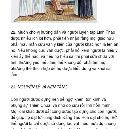
Kinh Nghiệm
Hình Ảnh
Cầu Nguyện
22. Muốn cho vị hướng dẫn và người luyện tập Linh Thao
Bài Cầu Nguyện
được nhiều ích lợi hơn, phải tiên nhận rằng mọi giáo hữu
Cách Cầu Nguyện
phải mau mắn cứu vãn ý kiến của người khác hơn là lên án
nó. Nếu không cứu vãn được, phải hỏi xem người ta hiểu ý
Nhận Định
kiến ấy thế nào; và nếu họ hiểu sai thì phải sửa chữa với
Phương Pháp CN, Xét Mình
tình thương yêu; nếu làm thế không đủ, phải tìm mọi
phương thế thích hợp để họ được hiểu đúng và khỏi sai
Tác Phẩm
lầm.
Được Làm Môn Đệ
23. NGUYÊN LÝ VÀ NỀN TẢNG
Đến với Ba Ngôi qua Kinh Lạy Cha
Con người được dựng nên để ngợi khen, tôn kính và
Trên Đường LBTM
phụng sự Thiên Chúa, và nhờ đó cứu rỗi linh hồn mình.
Thao Luyện Nhẹ Nhàng
Mọi loài khác dưới đất cũng được tạo dựng cho con người,
để giúp họ đạt tới cùng đích Đấng Tạo Hóa đặt cho họ. Bởi
Xin Cho Con Gặp Được Chúa
thế người ta chỉ được sử dụng tạo vật theo mức độ chúng