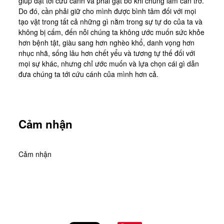
giúp đạt tới cứu cánh và phải gạt bỏ khi chúng làm cản trở.
Tài Liệu
Do đó, cần phải giữ cho mình được bình tâm đối với mọi
Sách Linh Thao
tạo vật trong tất cả những gì nằm trong sự tự do của ta và
không bị cấm, đến nỗi chúng ta không ước muốn sức khỏe
Chú Giải Linh Thao
hơn bệnh tật, giàu sang hơn nghèo khổ, danh vọng hơn
nhục nhã, sống lâu hơn chết yểu và tương tự thế đối với
Khóa HD Linh hướng
mọi sự khác, nhưng chỉ ước muốn và lựa chọn cái gì dẫn
Linh Thao Tám Ngày
đưa chúng ta tới cứu cánh của mình hơn cả.
Linh Thao Mười Ngày
Linh Thao 30 Ngày
Cảm nhận
Linh Thao Trong Cuộc Sống
Cảm nhận