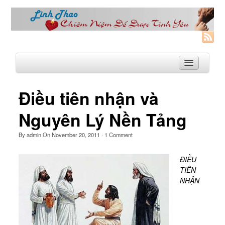
Điều tiên nhận và
Trang Nhà
Nguyên Lý Nền Tảng
Linh Thao
By
admin
On
November 20, 2011
·
1
Comment
Linh Thao là gì?
ĐIỀU
Linhthao.org
TIÊN
Bạn Đường Linh Thao
NHẬN
Để Tự Do và Hạnh Phúc hơn
Khoá Linh Thao