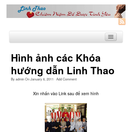
Hình ảnh các Khóa
Trang Nhà
hướng dẫn Linh Thao
Linh Thao
By
admin
On
January 6, 2011
·
Add Comment
Linh Thao là gì?
Xin nhấn vào Link sau để xem hình
Linhthao.org
Bạn Đường Linh Thao
Để Tự Do và Hạnh Phúc hơn
Khoá Linh Thao