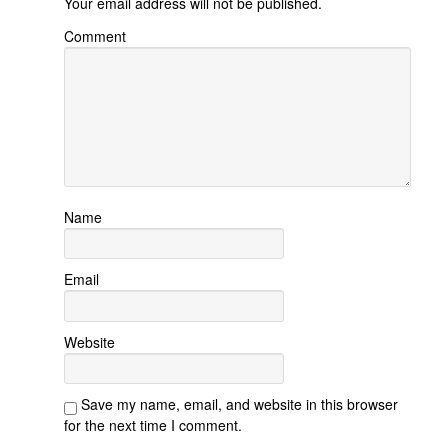
Your email address will not be published.
Tài Liệu
Comment
Sách Linh Thao
Chú Giải Linh Thao
Khóa HD Linh hướng
Linh Thao Tám Ngày
Linh Thao Mười Ngày
Linh Thao 30 Ngày
Name
Linh Thao Trong Cuộc Sống
Email
Website
Save my name, email, and website in this browser
for the next time I comment.