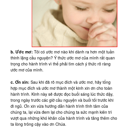
Kinh Nghiệm
Hình Ảnh
Cầu Nguyện
Bài Cầu Nguyện
Cách Cầu Nguyện
Nhận Định
b. Ước mơ:
Tôi có ước mơ nào khi dành ra hơn một tuần
thinh lặng cầu nguyện? Ý thức ước mơ của mình rất quan
Phương Pháp CN, Xét Mình
trọng cho hành trình vì thế phải tìm cách ý thức rõ ràng
ước mơ của mình.
Tác Phẩm
Được Làm Môn Đệ
c. Ơn xin:
Sau khi đã rõ mục đích và ước mơ, hãy tổng
hợp mục đích và ước mơ thành một kinh xin ơn cho toàn
Đến với Ba Ngôi qua Kinh Lạy Cha
hành trình. Kinh này sẽ được đọc buổi sáng lúc thức dậy,
Trên Đường LBTM
trong ngày trước các giờ cầu nguyện và buổi tối trước khi
đi ngủ. Ơn xin vừa hướng dẫn hành trình tĩnh tâm của
Thao Luyện Nhẹ Nhàng
chúng ta, lại vừa đem lại cho chúng ta sức mạnh kiên trì
vượt qua những khó khăn của hành trình và tăng thêm cho
Xin Cho Con Gặp Được Chúa
ta lòng trông cậy vào ơn Chúa.