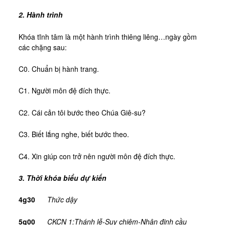
Tài Liệu
2. Hành trình
Sách Linh Thao
Chú Giải Linh Thao
Khóa tĩnh tâm là một hành trình thiêng liêng…ngày gồm
các chặng sau:
Khóa HD Linh hướng
C0. Chuẩn bị hành trang.
Linh Thao Tám Ngày
Linh Thao Mười Ngày
C1. Người môn đệ đích thực.
Linh Thao 30 Ngày
C2. Cái cản tôi bước theo Chúa Giê-su?
Linh Thao Trong Cuộc Sống
C3. Biết lắng nghe, biết bước theo.
C4. Xin giúp con trở nên người môn đệ đích thực.
3. Thời khóa biểu dự kiến
4g30
Thức dậy
5g00
CKCN 1:Thánh lễ-Suy chiêm-Nhận định cầu