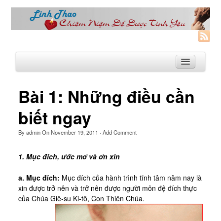
Bài 1: Những điều cần
Trang Nhà
biết ngay
Linh Thao
By
admin
On
November 19, 2011
·
Add Comment
Linh Thao là gì?
1. Mục đích, ước mơ và ơn xin
Linhthao.org
Bạn Đường Linh Thao
a. Mục đích:
Mục đích của hành trình tĩnh tâm năm nay là
xin được trở nên và trở nên được người môn đệ đích thực
Để Tự Do và Hạnh Phúc hơn
của Chúa Giê-su Ki-tô, Con Thiên Chúa.
Khoá Linh Thao