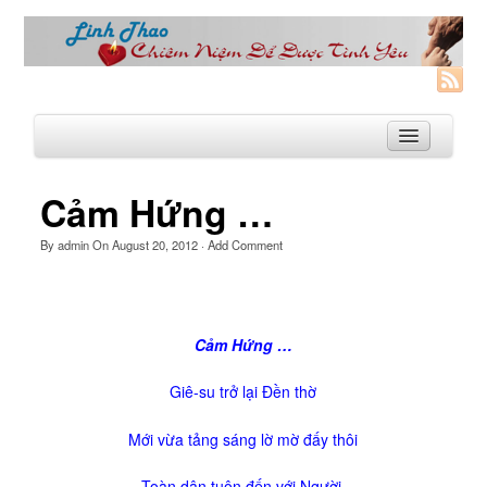
Cảm Hứng …
Trang Nhà
By
admin
On
August 20, 2012
·
Add Comment
Linh Thao
Linh Thao là gì?
Cảm Hứng …
Linhthao.org
Bạn Đường Linh Thao
Giê-su trở lại Đền thờ
Để Tự Do và Hạnh Phúc hơn
Mới vừa tảng sáng lờ mờ đấy thôi
Khoá Linh Thao
Toàn dân tuôn đến với Người,