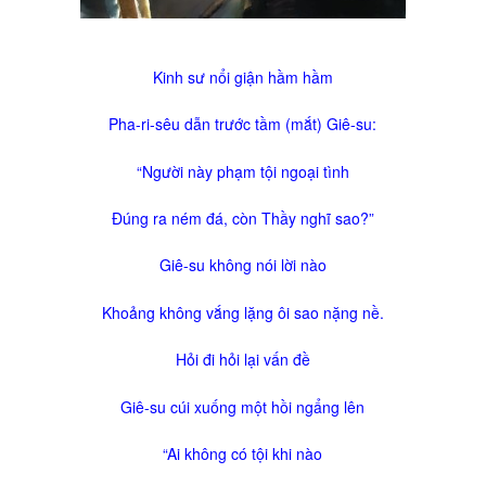
Tài Liệu
Sách Linh Thao
Kinh sư nổi giận hầm hầm
Chú Giải Linh Thao
Khóa HD Linh hướng
Pha-ri-sêu dẫn trước tầm (mắt) Giê-su:
Linh Thao Tám Ngày
“Người này phạm tội ngoại tình
Linh Thao Mười Ngày
Đúng ra ném đá, còn Thầy nghĩ sao?”
Linh Thao 30 Ngày
Giê-su không nói lời nào
Linh Thao Trong Cuộc Sống
Khoảng không vắng lặng ôi sao nặng nề.
Hỏi đi hỏi lại vấn đề
Giê-su cúi xuống một hồi ngẩng lên
“Ai không có tội khi nào