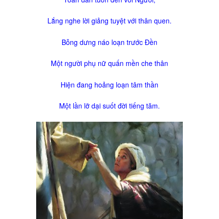
Kinh Nghiệm
Lắng nghe lời giảng tuyệt với thân quen.
Hình Ảnh
Cầu Nguyện
Bỗng dưng náo loạn trước Đền
Bài Cầu Nguyện
Một người phụ nữ quấn mền che thân
Cách Cầu Nguyện
Hiện đang hoảng loạn tâm thần
Nhận Định
Phương Pháp CN, Xét Mình
Một lần lỡ dại suốt đời tiếng tăm.
Tác Phẩm
Được Làm Môn Đệ
Đến với Ba Ngôi qua Kinh Lạy Cha
Trên Đường LBTM
Thao Luyện Nhẹ Nhàng
Xin Cho Con Gặp Được Chúa