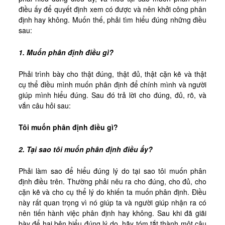
Kinh Nghiệm
điều ấy để quyết định xem có được và nên khởi công phân
định hay không. Muốn thế, phải tìm hiểu đúng những điều
Hình Ảnh
sau:
Cầu Nguyện
1. Muốn phân định điều gì?
Bài Cầu Nguyện
Cách Cầu Nguyện
Phải trình bày cho thật đúng, thật đủ, thật cặn kẽ và thật
cụ thể điều mình muốn phân định để chính mình và người
Nhận Định
giúp mình hiểu đúng. Sau đó trả lời cho đúng, đủ, rõ, và
vắn câu hỏi sau:
Phương Pháp CN, Xét Mình
Tác Phẩm
Tôi muốn phân định điều gì?
Được Làm Môn Đệ
2. Tại sao tôi muốn phân định điều ấy?
Đến với Ba Ngôi qua Kinh Lạy Cha
Phải làm sao để hiểu đúng lý do tại sao tôi muốn phân
Trên Đường LBTM
định điều trên. Thường phải nêu ra cho đúng, cho đủ, cho
cặn kẽ và cho cụ thể lý do khiến ta muốn phân định. Điều
Thao Luyện Nhẹ Nhàng
này rất quan trọng vì nó giúp ta và người giúp nhận ra có
Xin Cho Con Gặp Được Chúa
nên tiến hành việc phân định hay không. Sau khi đã giãi
bày để hai bên hiểu đúng lý do, hãy tóm tắt thành một câu