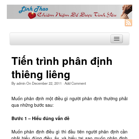
Tiến trình phân định
Trang Nhà
thiêng liêng
Linh Thao
By
admin
On
December 22, 2011
·
Add Comment
Linh Thao là gì?
Muốn phân định một điều gì người phân định thường phải
Linhthao.org
qua những bước sau:
Bạn Đường Linh Thao
Bước 1 – Hiểu đúng vấn đề
Để Tự Do và Hạnh Phúc hơn
Khoá Linh Thao
Muốn phân định điều gì thì đầu tiên người phân định cần
phải hiểu đúng điều ấy, và hiểu tại sao muốn phân định