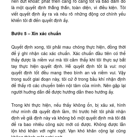
nên dứt khoát: phát triển càng rõ càng tốt và bảo đảm đó
là một quyết định thẳng thắn, toàn diện, vì điều kiện. Tôi
viết quyết định ấy ra và nêu rõ những động cơ chính yếu
khiến tôi đi đến quyết định ấy.
Bước 5 – Xin xác chuẩn
Quyết định xong, tôi phải mau chóng thực hiện, đồng thời
để ý ghi nhận các xác chuẩn. Xác chuẩn đầu tiên có thể
thấy được là niềm vui mà tôi cảm thấy khi tôi thực sự bắt
tay thực hiện quyết định. Hễ quyết định tốt là vui: mọi
quyết định tốt đều mang theo bình an và niềm vui. Vậy
trong suốt giai đoạn này, tôi cứ ở trong bầu khí nhận định
để thấy rõ các chuyển biến nội tâm của mình. Nên gặp lại
người huớng dẫn để được hướng dẫn theo hướng ấy.
Trong khi thực hiện, nếu thấy không ổn, bị xâu xé, hình
như mình đã quyết định lầm, thì trước hết tôi phải nhận
định về giả định này và không bỏ một quyết định mà tôi đã
để ra bao nhiêu công sức mới có được. Không được lẫn
lộn khó khăn với nghi ngờ. Vạn khó khăn cộng lại cũng