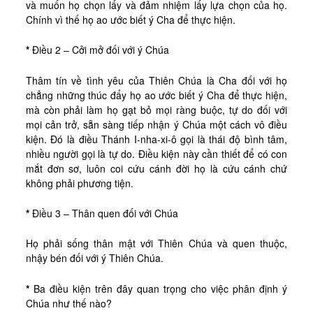
và muốn họ chọn lấy và đảm nhiệm lấy lựa chọn của họ.
Chính vì thế họ ao ước biết ý Cha để thực hiện.
*
Điều 2 – Cởi mở đối với ý Chúa
Thâm tín về tình yêu của Thiên Chúa là Cha đối với họ
chẳng những thúc đẩy họ ao ước biết ý Cha để thực hiện,
mà còn phải làm họ gạt bỏ mọi ràng buộc, tự do đối với
mọi cản trở, sẵn sàng tiếp nhận ý Chúa một cách vô điều
kiện. Đó là điều Thánh I-nha-xi-ô gọi là thái độ bình tâm,
nhiều người gọi là tự do. Điều kiện này cần thiết để có con
mắt đơn sơ, luôn coi cứu cánh đời họ là cứu cánh chứ
không phải phương tiện.
*
Điều 3 – Thân quen đối với Chúa
Họ phải sống thân mật với Thiên Chúa và quen thuộc,
nhậy bén đối với ý Thiên Chúa.
*
Ba điều kiện trên đây quan trọng cho việc phân định ý
Chúa như thế nào?