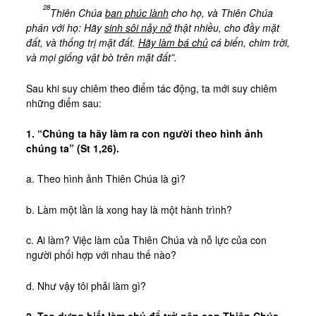
Tài Liệu
28
Thiên Chúa
ban phúc lành
cho họ, và Thiên Chúa
phán với họ: Hãy
sinh sôi nảy nở
thật nhiều, cho đầy mặt
Sách Linh Thao
đất, và thống trị mặt đất.
Hãy làm bá chủ
cá biển, chim trời,
Chú Giải Linh Thao
và mọi giống vật bò trên mặt đất”.
Khóa HD Linh hướng
Sau khi suy chiêm theo điểm tác động, ta mới suy chiêm
Linh Thao Tám Ngày
những điểm sau:
Linh Thao Mười Ngày
1. “Chúng ta hãy làm ra con người theo hình ảnh
chúng ta” (St 1,26).
Linh Thao 30 Ngày
Linh Thao Trong Cuộc Sống
a. Theo hình ảnh Thiên Chúa là gì?
b. Làm một lần là xong hay là một hành trình?
c. Ai làm? Việc làm của Thiên Chúa và nỗ lực của con
người phối hợp với nhau thế nào?
d. Như vậy tôi phải làm gì?