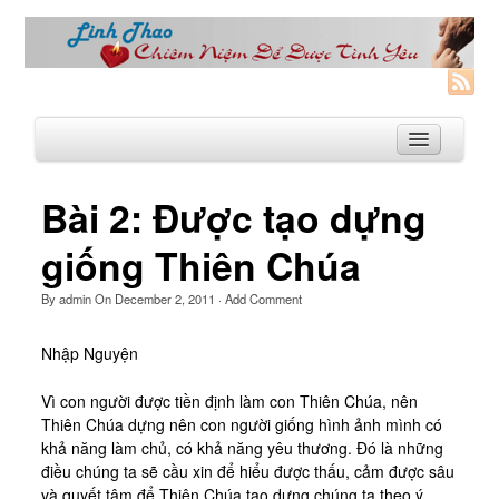
Bài 2: Được tạo dựng
Trang Nhà
giống Thiên Chúa
Linh Thao
By
admin
On
December 2, 2011
·
Add Comment
Linh Thao là gì?
Nhập Nguyện
Linhthao.org
Bạn Đường Linh Thao
Vì con người được tiền định làm con Thiên Chúa, nên
Thiên Chúa dựng nên con người giống hình ảnh mình có
Để Tự Do và Hạnh Phúc hơn
khả năng làm chủ, có khả năng yêu thương. Đó là những
điều chúng ta sẽ cầu xin để hiểu được thấu, cảm được sâu
Khoá Linh Thao
và quyết tâm để Thiên Chúa tạo dựng chúng ta theo ý