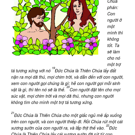
Chúa
phán:
Con
người ở
một
mình thì
không
tốt. Ta
sẽ làm
cho nó
một trợ
19
tá tương xứng với nó
Đức Chúa là Thiên Chúa lấy đất
nặn ra mọi dã thú, mọi chim trời, và dẫn đến với con người,
xem con người gọi chúng là gì: hễ con người gọi mỗi sinh
20
vật là gì, thì tên nó sẽ là thế.
Con người đặt tên cho mọi
súc vật, mọi chim trời và mọi dã thú, nhưng con người
không tìm cho mình một trợ tá tương xứng.
21
Đức Chúa là Thiên Chúa cho một giấc ngủ mê ấp xuống
trên con người, và con người thiếp đi. Rồi Chúa rút một cái
22
xương sườn của con người ra, và lắp thịt thế vào.
Đức
Chúa là Thiên Chúa lấy cái xương sườn đã rút từ con