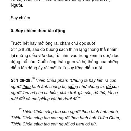
Kinh Nghiệm
Người.
Hình Ảnh
Suy chiêm
Cầu Nguyện
0. Suy chiêm theo tác động
Bài Cầu Nguyện
Cách Cầu Nguyện
Trước hết hãy mở lòng ra, chăm chú đọc suốt
St 1,26-28, sau đó buông sách thinh lặng thong thả nhẩm
Nhận Định
lại những điều vừa đọc, rồi nhìn vào trong xem ta được tác
động thế nào. Cuối cùng thâu gom và hệ thống hóa những
Phương Pháp CN, Xét Mình
điểm tác động ấy rồi mới từ từ suy từng điểm một.
Tác Phẩm
26
St 1,26-28:
Thiên Chúa phán: “Chúng ta hãy làm ra con
Được Làm Môn Đệ
người
theo
hình ảnh chúng ta,
giống
như chúng ta,
để
con
Đến với Ba Ngôi qua Kinh Lạy Cha
người làm bá chủ cá biển, chim trời, gia súc, dã thú, tất cả
mặt đất và mọi giống vật bò dưới đất”.
Trên Đường LBTM
27
Thiên Chúa sáng tạo con người theo hình ảnh mình,
Thao Luyện Nhẹ Nhàng
Thiên Chúa sáng tạo con người theo hình ảnh Thiên Chúa,
Xin Cho Con Gặp Được Chúa
Thiên Chúa sáng tạo con người có nam có nữ.