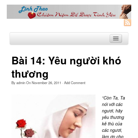
Bài 14: Yêu người khó
Trang Nhà
thương
Linh Thao
By
admin
On
November 26, 2011
·
Add Comment
Linh Thao là gì?
“Còn Ta, Ta
Linhthao.org
nói với các
Bạn Đường Linh Thao
ngươi, hãy
yêu thương
Để Tự Do và Hạnh Phúc hơn
kẻ thù của
các ngươi,
Khoá Linh Thao
làm ơn cho