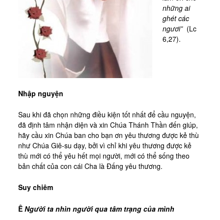
Kinh Nghiệm
những ai
ghét các
Hình Ảnh
ngươi”
(Lc
Cầu Nguyện
6,27).
Bài Cầu Nguyện
Cách Cầu Nguyện
Nhận Định
Nhập nguyện
Phương Pháp CN, Xét Mình
Sau khi đã chọn những điều kiện tốt nhất để cầu nguyện,
Tác Phẩm
đã định tâm nhận diện và xin Chúa Thánh Thần đến giúp,
hãy cầu xin Chúa ban cho bạn ơn yêu thương được kẻ thù
Được Làm Môn Đệ
như Chúa Giê-su dạy, bởi vì chỉ khi yêu thương được kẻ
Đến với Ba Ngôi qua Kinh Lạy Cha
thù mới có thể yêu hết mọi người, mới có thể sống theo
bản chất của con cái Cha là Đấng yêu thương.
Trên Đường LBTM
Suy chiêm
Thao Luyện Nhẹ Nhàng
Xin Cho Con Gặp Được Chúa
Ê
Người ta nhìn người qua tâm trạng của mình