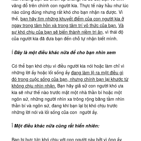
văng đổ trên chính con người kia. Thực tế này hầu như lúc
nào cũng đúng nhưng rất khó cho bạn nhận ra được. Vì
thế,
bạn hãy tìm những khuyết điểm của con người kia ở
ngay trong tâm hồn và trong tâm trí vô thức của bạn.
Và
sự khó chịu của bạn sẽ biến thành niềm tri ân
, vì thái độ
của người kia đã đưa bạn đến chỗ tự nhận biết mình.
Í
Đây là một điều khác nữa để cho bạn nhìn xem
Có thể bạn khó chịu vì điều người kia nói hoặc làm chỉ vì
những lời ấy hoặc lối sống ấy
đang làm lộ ra một điều gì
đó trong cuộc sống của bạn, nhưng chính bạn lại khước từ
không chịu nhìn nhận.
Bạn hãy giả sử con người khó ưa
kia sẽ như thế nào trước mặt một nhà thần bí hoặc một
ngôn sứ, những người nhìn xa trông rộng bằng tầm nhìn
thần bí và ngôn sứ, đang khi bạn lại bị khó chịu trước
những lời nói và lối sống của con người ấy.
Î
Một điều khác nữa cũng rất hiển nhiên:
Bạn bị bực tức khó chịu với con người này bởi vì ông ấy