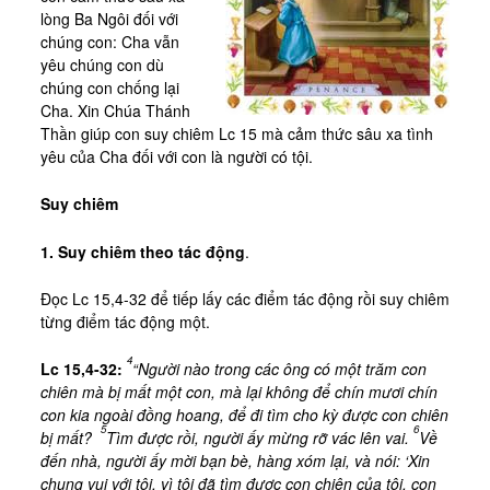
Kinh Nghiệm
lòng Ba Ngôi đối với
chúng con: Cha vẫn
Hình Ảnh
yêu chúng con dù
Cầu Nguyện
chúng con chống lại
Cha. Xin Chúa Thánh
Bài Cầu Nguyện
Thần giúp con suy chiêm Lc 15 mà cảm thức sâu xa tình
yêu của Cha đối với con là người có tội.
Cách Cầu Nguyện
Nhận Định
Suy chiêm
Phương Pháp CN, Xét Mình
1. Suy chiêm theo tác động
.
Tác Phẩm
Đọc Lc 15,4-32 để tiếp lấy các điểm tác động rồi suy chiêm
Được Làm Môn Đệ
từng điểm tác động một.
Đến với Ba Ngôi qua Kinh Lạy Cha
4
Lc 15,4-32:
“Người nào trong các ông có một trăm con
Trên Đường LBTM
chiên mà bị mất một con, mà lại không để chín mươi chín
con kia ngoài đồng hoang, để đi tìm cho kỳ được con chiên
Thao Luyện Nhẹ Nhàng
5
6
bị mất?
Tìm được rồi, người ấy mừng rỡ vác lên vai.
Về
Xin Cho Con Gặp Được Chúa
đến nhà, người ấy mời bạn bè, hàng xóm lại, và nói: ‘Xin
chung vui với tôi, vì tôi đã tìm được con chiên của tôi, con