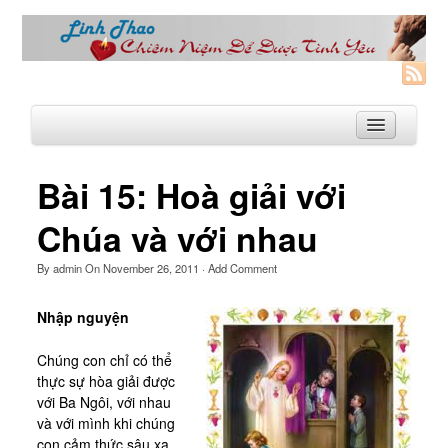
Bài 15: Hoà giải với
Trang Nhà
Chúa và với nhau
Linh Thao
By
admin
On
November 26, 2011
·
Add Comment
Linh Thao là gì?
Nhập nguyện
Linhthao.org
Bạn Đường Linh Thao
Chúng con chỉ có thể
thực sự hòa giải được
Để Tự Do và Hạnh Phúc hơn
với Ba Ngôi, với nhau
và với mình khi chúng
Khoá Linh Thao
con cảm thức sâu xa