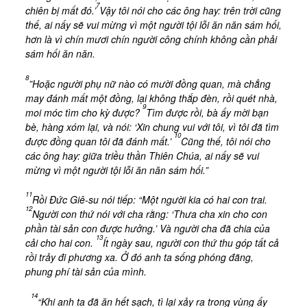
Tài Liệu
7
chiên bị mất đó.’
Vậy tôi nói cho các ông hay: trên trời cũng
thế, ai nấy sẽ vui mừng vì một người tội lỗi ăn năn sám hối,
Sách Linh Thao
hơn là vì chín mươi chín người công chính không cần phải
Chú Giải Linh Thao
sám hối ăn năn.
Khóa HD Linh hướng
8
”Hoặc người phụ nữ nào có mười đồng quan, mà chẳng
Linh Thao Tám Ngày
may đánh mất một đồng, lại không thắp đèn, rồi quét nhà,
9
moi móc tìm cho kỳ được?
Tìm được rồi, bà ấy mời bạn
Linh Thao Mười Ngày
bè, hàng xóm lại, và nói: ‘Xin chung vui với tôi, vì tôi đã tìm
10
được đồng quan tôi đã đánh mất.’
Cũng thế, tôi nói cho
Linh Thao 30 Ngày
các ông hay: giữa triều thần Thiên Chúa, ai nấy sẽ vui
Linh Thao Trong Cuộc Sống
mừng vì một người tội lỗi ăn năn sám hối.”
11
Rồi Đức Giê-su nói tiếp: “Một người kia có hai con trai.
12
Người con thứ nói với cha rằng: ‘Thưa cha xin cho con
phần tài sản con được hưởng.’ Và người cha đã chia của
13
cải cho hai con.
Ít ngày sau, người con thứ thu góp tất cả
rồi trảy đi phương xa. Ở đó anh ta sống phóng đãng,
phung phí tài sản của mình.
14
“Khi anh ta đã ăn hết sạch, tì lại xảy ra trong vùng ấy