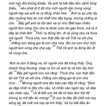
một nạn đói khủng khiếp. Và anh ta bắt đầu lâm cảnh túng
15
thiếu,
nên phải đi ở đợ cho một người dân trong vùng;
16
người này sai anh ta ra đồng chăn heo.
Anh ta ao ước lấy
đậu muồng heo ăn mà nhét cho đầy bụng, nhưng chẳng ai
17
cho.
Bấy giờ anh ta hồi tâm và tự nhủ:‘Biêt bao nhiêu
người làm công cho cha ta được cơm dư gạo thừa, mà ta ở
18
đây lại chết đói!
Thôi, ta đứng lên, đi về cùng cha và thưa
với người: ‘Thưa cha, con thật đắc tội với Trời và với cha,
19
chẳng còn đáng gọi là con cha nữa. Xin coi con như một
20
người làm công cho cha vậy.’
Thế rồi anh ta đứng lên đi
về cùng cha.
“Anh ta còn ở đàng xa, thì người cha đã trông thấy. Ông
chạnh lòng thương, chạy ra ôm cổ anh ta và hôn lấy hôn
21
để.
Bấy giờ người con nói rằng: ‘Thưa cha, con thật đắc
tội với Trời và với cha, chẳng còn đáng gọi là con cha
22
nữa…’
Nhưng người cha liền bảo các đầy tớ rằng: “Đem
áo đẹp nhất ra đây cho cậu, xỏ nhẫn vào ngón tay, xỏ dép
23
vào chân cậu,
rồi đi bắt con bê đã vỗ béo làm thịt để
24
chúng ta mở tiệc ăn mừng!
Vì con ta đây đã chết mà nay
sống lại, đã mất mà nay lại tìm thấy.’ Và họ bắt đầu ăn
25