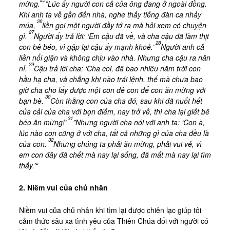
mừng
.
”Lúc ấy người con cả của ông đang ở ngoài đồng.
Khi anh ta về gần đến nhà, nghe thấy tiếng đàn ca nhảy
26
múa,
liền gọi một người đầy tớ ra mà hỏi xem có chuyện
27
gì.
Người ấy trả lời: ‘Em cậu đã về, và cha cậu đã làm thịt
28
con bê béo, vì gặp lại cậu ấy mạnh khoẻ.’
Người anh cả
liền nổi giận và không chịu vào nhà. Nhưng cha cậu ra năn
29
nỉ.
Cậu trả lời cha: ‘Cha coi, đã bao nhiêu năm trời con
hầu hạ cha, và chẳng khi nào trái lệnh, thế mà chưa bao
giờ cha cho lấy được một con dê con để con ăn mừng với
30
bạn bè.
Còn thằng con của cha đó, sau khi đã nuốt hết
của cải của cha với bọn điếm, nay trở về, thì cha lại giết bê
31
béo ăn mừng!’
”Nhưng người cha nói với anh ta: ‘Con à,
lúc nào con cũng ở với cha, tất cả những gì của cha đều là
32
của con.
Nhưng chúng ta phải ăn mừng, phải vui vẻ, vì
em con đây đã chết mà nay lại sống, đã mất mà nay lại tìm
thấy.’“
2. Niềm vui của chủ nhân
Niềm vui của chủ nhân khi tìm lại được chiên lạc giúp tôi
cảm thức sâu xa tình yêu của Thiên Chúa đối với người có