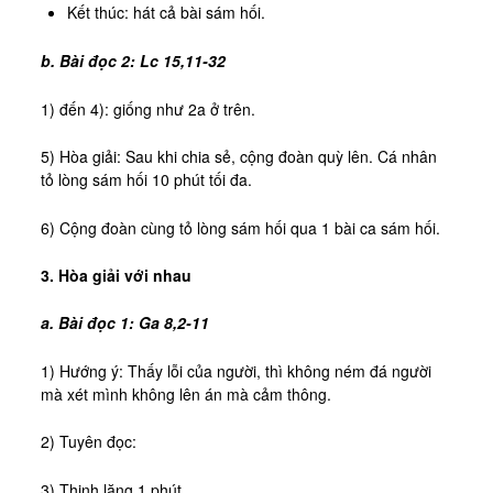
Kết thúc: hát cả bài sám hối.
b. Bài đọc 2: Lc 15,11-32
1) đến 4): giống như 2a ở trên.
5) Hòa giải: Sau khi chia sẻ, cộng đoàn quỳ lên. Cá nhân
tỏ lòng sám hối 10 phút tối đa.
6) Cộng đoàn cùng tỏ lòng sám hối qua 1 bài ca sám hối.
3. Hòa giải với nhau
a. Bài đọc 1: Ga 8,2-11
1) Hướng ý: Thấy lỗi của người, thì không ném đá người
mà xét mình không lên án mà cảm thông.
2) Tuyên đọc:
3) Thinh lặng 1 phút