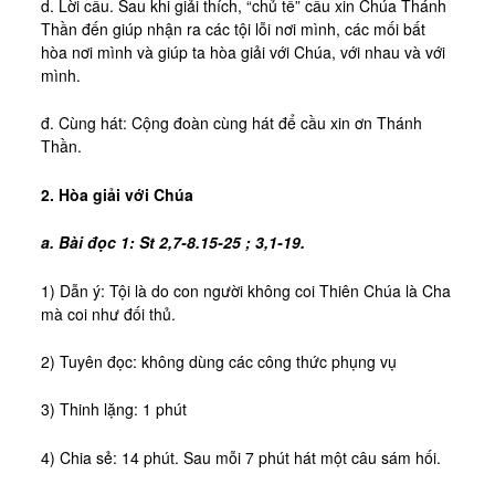
d. Lời cầu. Sau khi giải thích, “chủ tế” cầu xin Chúa Thánh
Tài Liệu
Thần đến giúp nhận ra các tội lỗi nơi mình, các mối bất
Sách Linh Thao
hòa nơi mình và giúp ta hòa giải với Chúa, với nhau và với
mình.
Chú Giải Linh Thao
Khóa HD Linh hướng
đ. Cùng hát: Cộng đoàn cùng hát để cầu xin ơn Thánh
Thần.
Linh Thao Tám Ngày
2. Hòa giải với Chúa
Linh Thao Mười Ngày
Linh Thao 30 Ngày
a. Bài đọc 1: St 2,7-8.15-25 ; 3,1-19.
Linh Thao Trong Cuộc Sống
1) Dẫn ý: Tội là do con người không coi Thiên Chúa là Cha
mà coi như đối thủ.
2) Tuyên đọc: không dùng các công thức phụng vụ
3) Thinh lặng: 1 phút
4) Chia sẻ: 14 phút. Sau mỗi 7 phút hát một câu sám hối.