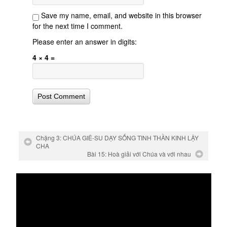
Save my name, email, and website in this browser
for the next time I comment.
Please enter an answer in digits:
4 × 4 =
Chặng 3: CHÚA GIÊ-SU DẠY SỐNG TINH THẦN KINH LẬY
CHA
Bài 15: Hoà giải với Chúa và với nhau