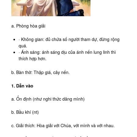
Kinh Nghiệm
Hình Ảnh
Cầu Nguyện
a. Phòng hòa giải
Bài Cầu Nguyện
· Không gian: đủ chứa số người tham dự, đừng rộng
Cách Cầu Nguyện
quá.
· Ánh sáng: ánh sáng dịu của ánh nến lung linh thì
Nhận Định
thích hợp hơn.
Phương Pháp CN, Xét Mình
b. Bàn thờ: Thập giá, cây nến.
Tác Phẩm
1. Dẫn vào
Được Làm Môn Đệ
Đến với Ba Ngôi qua Kinh Lạy Cha
a. Ổn định (như nghi thức dâng mình)
Trên Đường LBTM
b. Bầu khí (nt)
Thao Luyện Nhẹ Nhàng
c. Giải thích: Hòa giải với Chúa, với mình và với nhau.
Xin Cho Con Gặp Được Chúa