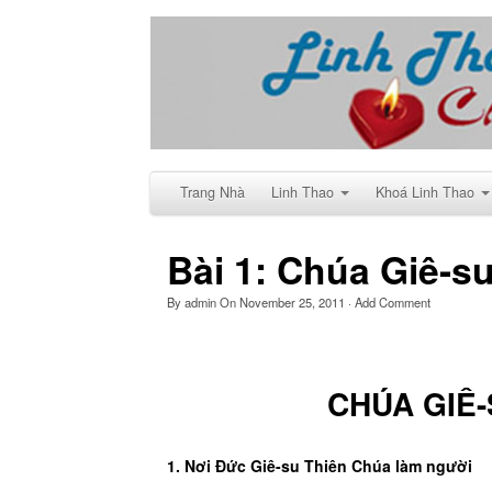
Trang Nhà
Linh Thao
Khoá Linh Thao
Bài 1: Chúa Giê-su
By
admin
On
November 25, 2011
·
Add Comment
CHÚA GIÊ-
1. Nơi Đức Giê-su Thiên Chúa làm người