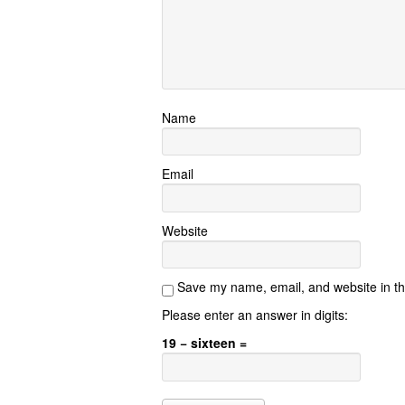
Name
Email
Website
Save my name, email, and website in th
Please enter an answer in digits:
19 − sixteen =