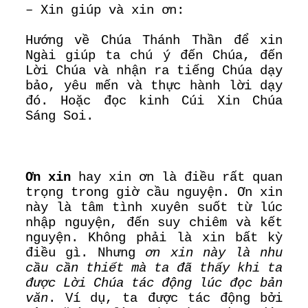
– Xin giúp và xin ơn:
Hướng về Chúa Thánh Thần để xin
Ngài giúp ta chú ý đến Chúa, đến
Lời Chúa và nhận ra tiếng Chúa dạy
bảo, yêu mến và thực hành lời dạy
đó. Hoặc đọc kinh Cúi Xin Chúa
Sáng Soi.
Ơn xin
hay xin ơn là điều rất quan
trọng trong giờ cầu nguyện. Ơn xin
này là tâm tình xuyên suốt từ lúc
nhập nguyện, đến suy chiêm và kết
nguyện. Không phải là xin bất kỳ
điều gì. Nhưng
ơn xin này là nhu
cầu cần thiết mà ta đã thấy khi ta
được Lời Chúa tác động lúc đọc bản
văn
. Ví dụ, ta được tác động bởi