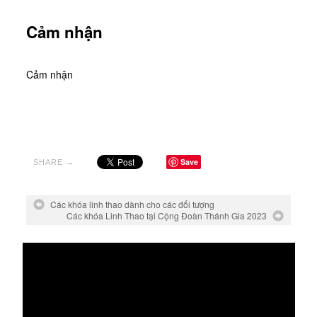
Cảm nhận
Cảm nhận
Save
SHARE →
Các khóa linh thao dành cho các đối tượng
Các khóa Linh Thao tại Cộng Đoàn Thánh Gia 2023