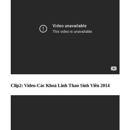
Tài Liệu
Sách Linh Thao
Chú Giải Linh Thao
Khóa HD Linh hướng
Linh Thao Tám Ngày
Linh Thao Mười Ngày
Linh Thao 30 Ngày
Linh Thao Trong Cuộc Sống
Clip2: Video-Các Khoá Linh Thao Sinh Viên 2014