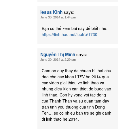
says:
Iesus Kinh
June 30, 2014 at 1:44 pm
Bạn có thể xem bài này để biết nhé:
https://linhthao.net/luutru/1730
says:
Nguyễn Thị Minh
June 30, 2014 at 2:29 pm
Cam on quy thay da chuan bi that chu
dao cho cac khoa LTSV he 2014 qua
cac video gioi thieu ve linh thao va
nhung dieu kien can thiet de buoc vao
linh thao. Con hy vong voi tac dong
cua Thanh Than va su quan tam day
tran tinh yeu thuong cua tinh Dong
Ten… se co nhieu ban tre se ghi danh
di linh thao he 2014.