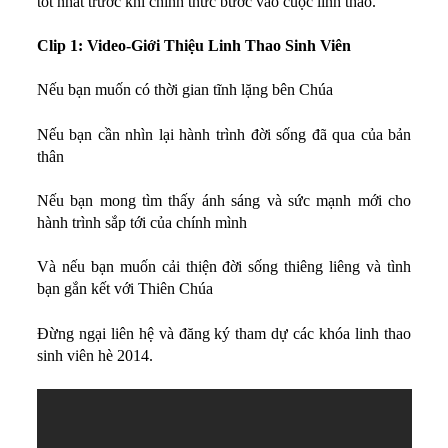
tốt nhất trước khi chính thức bước vào cuộc linh thao.
Kinh Nghiệm
Hình Ảnh
Clip 1: Video-Giới Thiệu Linh Thao Sinh Viên
Cầu Nguyện
Nếu bạn muốn có thời gian tĩnh lặng bên Chúa
Bài Cầu Nguyện
Nếu bạn cần nhìn lại hành trình đời sống đã qua của bản
Cách Cầu Nguyện
thân
Nhận Định
Nếu bạn mong tìm thấy ánh sáng và sức mạnh mới cho
Phương Pháp CN, Xét Mình
hành trình sắp tới của chính mình
Tác Phẩm
Và nếu bạn muốn cải thiện đời sống thiêng liêng và tình
Được Làm Môn Đệ
bạn gắn kết với Thiên Chúa
Đến với Ba Ngôi qua Kinh Lạy Cha
Đừng ngại liên hệ và đăng ký tham dự các khóa linh thao
Trên Đường LBTM
sinh viên hè 2014.
Thao Luyện Nhẹ Nhàng
Xin Cho Con Gặp Được Chúa