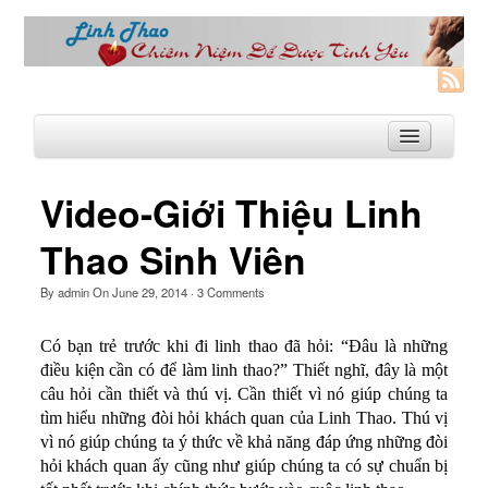
Video-Giới Thiệu Linh
Trang Nhà
Thao Sinh Viên
Linh Thao
By
admin
On
June 29, 2014
·
3
Comments
Linh Thao là gì?
Có bạn trẻ trước khi đi linh thao đã hỏi: “Đâu là những
Linhthao.org
điều kiện cần có để làm linh thao?” Thiết nghĩ, đây là một
Bạn Đường Linh Thao
câu hỏi cần thiết và thú vị. Cần thiết vì nó giúp chúng ta
tìm hiểu những đòi hỏi khách quan của Linh Thao. Thú vị
Để Tự Do và Hạnh Phúc hơn
vì nó giúp chúng ta ý thức về khả năng đáp ứng những đòi
Khoá Linh Thao
hỏi khách quan ấy cũng như giúp chúng ta có sự chuẩn bị