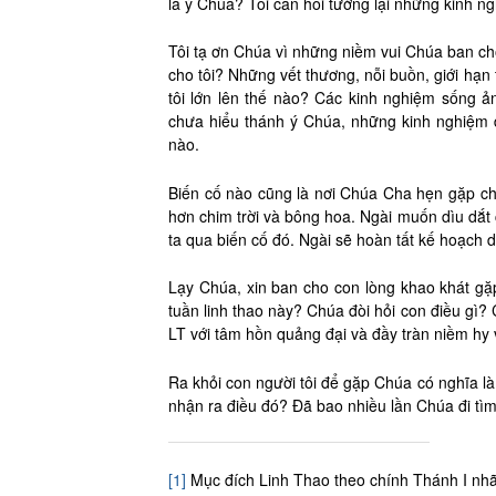
là ý Chúa? Tôi cần hồi tưởng lại những kinh 
Tôi tạ ơn Chúa vì những niềm vui Chúa ban c
cho tôi? Những vết thương, nỗi buồn, giới hạn t
tôi lớn lên thế nào? Các kinh nghiệm sống ả
chưa hiểu thánh ý Chúa, những kinh nghiệm 
nào.
Biến cố nào cũng là nơi Chúa Cha hẹn gặp ch
hơn chim trời và bông hoa. Ngài muốn dìu dắt
ta qua biến cố đó. Ngài sẽ hoàn tất kế hoạch
Lạy Chúa, xin ban cho con lòng khao khát gặ
tuần linh thao này? Chúa đòi hỏi con điều gì
LT với tâm hồn quảng đại và đầy tràn niềm hy
Ra khỏi con người tôi để gặp Chúa có nghĩa là g
nhận ra điều đó? Đã bao nhiều lần Chúa đi tìm
[1]
Mục đích Linh Thao theo chính Thánh I nhã 