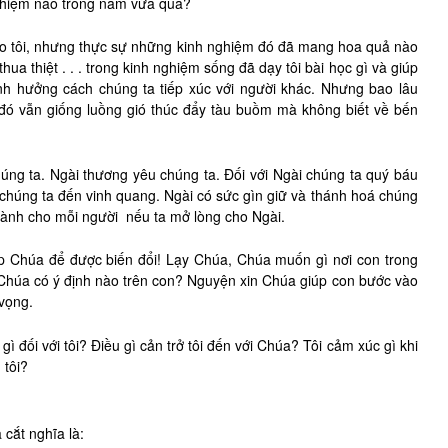
nghiệm nào trong năm vừa qua?
ho tôi, nhưng thực sự những kinh nghiệm đó đã mang hoa quả nào
hua thiệt . . . trong kinh nghiệm sống đã dạy tôi bài học gì và giúp
nh hưởng cách chúng ta tiếp xúc với người khác. Nhưng bao lâu
đó vẫn giống luồng gió thúc đẩy tàu buồm mà không biết về bến
úng ta. Ngài thương yêu chúng ta. Đối với Ngài chúng ta quý báu
 chúng ta đến vinh quang. Ngài có sức gìn giữ và thánh hoá chúng
 dành cho mỗi người nếu ta mở lòng cho Ngài.
p Chúa để được biến đổi! Lạy Chúa, Chúa muốn gì nơi con trong
? Chúa có ý định nào trên con? Nguyện xin Chúa giúp con bước vào
 vọng.
ì đối với tôi? Điều gì cản trở tôi đến với Chúa? Tôi cảm xúc gì khi
 tôi?
cắt nghĩa là: