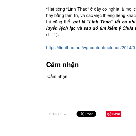
“Hai tiếng “Linh Thao” ở đây có nghĩa là mọi
hay bằng tâm trí, và các việc thiêng liêng khác
thì cũng thế,
gọi là “Linh Thao” tất cả n
luyến lệch lạc và sau đó tìm kiếm ý Chúa
(LT 1)
.
https://linhthao.net/wp-content/uploads/2014/
Cảm nhận
Cảm nhận
Save
SHARE →