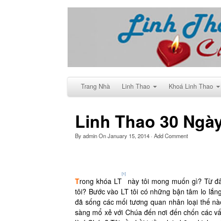
Trang Nhà
Linh Thao
Khoá Linh Thao
Linh Thao 30 Ngà
By
admin
On
January 15, 2014
·
Add Comment
[1]
T
rong khóa LT
này tôi mong muốn gì? Từ đâu
tôi? Bước vào LT tôi có những bận tâm lo lắ
đã sống các mối tương quan nhân loại thế n
sàng mổ xẻ với Chúa đến nơi đến chốn các vấ