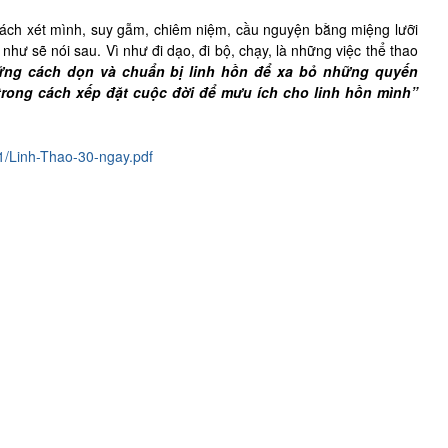
 cách xét mình, suy gẫm, chiêm niệm, cầu nguyện bằng miệng lưỡi
 như sẽ nói sau. Vì như đi dạo, đi bộ, chạy, là những việc thể thao
hững cách dọn và chuẩn bị linh hồn để xa bỏ những quyến
 trong cách xếp đặt cuộc đời để mưu ích cho linh hồn mình”
01/Linh-Thao-30-ngay.pdf