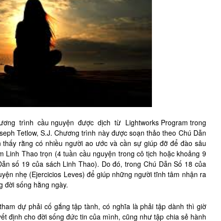
ng trình cầu nguyện được dịch từ Lightworks Program trong
oseph Tetlow, S.J. Chương trình này được soạn thảo theo Chú Dẫn
 thấy rằng có nhiều người ao ước và cần sự giúp đỡ để đào sâu
àm Linh Thao trọn (4 tuần cầu nguyện trong cô tịch hoặc khoảng 9
Dẫn số 19 của sách Linh Thao). Do đó, trong Chú Dẫn Số 18 của
uyện nhẹ (Ejercicios Leves) để giúp những người tĩnh tâm nhận ra
g đời sống hằng ngày.
 tham dự phải cố gắng tập tành, có nghĩa là phải tập dành thì giờ
ết định cho đời sống đức tin của mình, cũng như tập chia sẻ hành