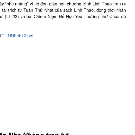
ày “nhẹ nhàng” vì nó đơn giản hơn chương trình Linh Thao trọn (4
 tài trích từ Tuần Thứ Nhất của sách Linh Thao, đồng thời nhấn
ời (LT 23) và bài Chiêm Niệm Để Học Yêu Thương như Chúa đã
/01/TLNNFeb12.pdf
ện Nhẹ Nhàng trọn bộ