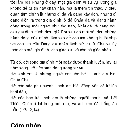
tốt lắm rồi! Nhưng ở đây, một gia đình vì sứ vụ lượng giá
không để tự tin hay chán nản, mà là thêm tín thác, vì điều
quan tâm chính là những gì đã và đang xảy đến, những gì
đang diễn ra trong gia đình, ở đó Chúa đã và đang hành
động trong mỗi người như thế nào, Ngài đã và đang yêu
cầu gia đình mình điều gì? Rồi sau đó mới xét đến những
hành động của mình, làm sao để con tim không bị lỗi nhịp
với con tim của Đấng đã nhận lãnh sứ vụ từ Cha và ủy
thác cho mỗi gia đình, cho giáo xứ, và cho cả giáo phận.
Từ đó, đời sống gia đình mỗi ngày được thanh luyện, lấy lại
nhịp sống, trở nên sinh động trong sứ vụ
Hỡi anh em là những người con thơ bé … anh em biết
Chúa Cha,
Hỡi các bậc phụ huynh…anh em biết đấng vẫn có từ lúc
khởi đầu,
Hỡi các bạn trẻ…anh em là những người mạnh mẽ, Lời
Thiên Chúa ở lại trong anh em, và anh em đã thắng ác
thần (1Ga 2,14).
Cảm nhận