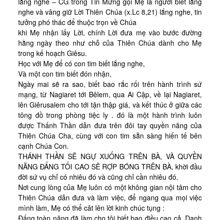
lắng nghe – CG trong Tin Mừng gọi Mẹ là người biết lắng
nghe và vâng giữ Lời Thiên Chúa (x.Lc 8,21) lắng nghe, tin
tưởng phó thác để thuộc trọn về Chúa
khi Mẹ nhận lấy Lời, chính Lời đưa mẹ vào bước đường
hằng ngày theo như chỗ của Thiên Chúa dành cho Mẹ
trong kế hoạch Giêsu.
Học với Mẹ để có con tim biết lắng nghe,
Và một con tim biết đón nhận,
Ngày mai sẽ ra sao, biết bao rắc rối trên hành trình sứ
mạng, từ Nagiaret tới Bêlem, qua Ai Cập, về lại Nagiaret,
lên Giêrusalem cho tới tận thập giá, và kết thúc ở giữa các
tông đồ trong phòng tiệc ly . đó là một hành trình luôn
được Thấnh Thần dẫn đưa trên đôi tay quyền năng của
Thiên Chúa Cha, cùng với con tim sẵn sàng hiến tế bên
cạnh Chúa Con.
THÁNH THẦN SẼ NGỰ XUỐNG TRÊN BÀ, VÀ QUYỀN
NĂNG ĐẤNG TỐI CAO SẼ RỢP BÓNG TRÊN BÀ, khời đầu
đời sứ vụ chỉ có nhiêu đó và cũng chỉ cần nhiêu đó.
Nơi cung lòng của Mẹ luôn có một không gian nội tâm cho
Thiên Chúa dẫn đưa và làm việc, để ngang qua mọi việc
mình làm, Mẹ có thể cât lên lời kinh chúc tụng :
Đấng toàn năng đã làm cho tôi biết bao điều cao cả, Danh