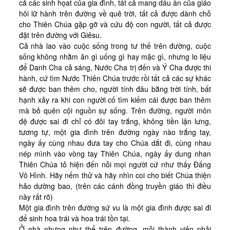
cả các sinh họat của gia đình, tất cả mang dấu ấn của giáo
hôi lữ hành trên đường về quê trời, tất cả được dành chỗ
cho Thiên Chúa gặp gỡ và cứu độ con người, tất cả được
đặt trên đường với Giêsu.
Cả nhà lao vào cuộc sống trong tư thế trên đường, cuộc
sống không nhằm ăn gì uống gì hay mặc gì, nhưng lo liệu
để Danh Cha cả sáng, Nước Cha trị đến và Ý Cha được thi
hành, cứ tìm Nước Thiên Chúa trước rồi tất cả các sự khác
sẽ được ban thêm cho, người tính đâu bằng trời tính, bất
hạnh xảy ra khi con người cố tìm kiếm cái được ban thêm
mà bỏ quên cội nguồn sự sống. Trên đường, người môn
đệ được sai đi chỉ có đôi tay trắng, không tiền lận lưng,
tương tự, một gia đình trên đường ngày nào trắng tay,
ngày ấy cùng nhau đưa tay cho Chúa dắt đi, cùng nhau
nép mình vào vòng tay Thiên Chúa, ngày ấy dung nhan
Thiên Chúa tỏ hiện đến nỗi mọi người cứ như thấy Đấng
Vô Hình. Hãy nếm thử và hãy nhìn coi cho biết Chúa thiện
hảo dường bao, (trên các cánh đồng truyền giáo thì điều
này rất rõ)
Một gia đình trên đường sứ vu là một gia đình được sai đi
để sinh hoa trái và hoa trái tồn tại.
Ở nhà nhưng như thể trên đường, mỗi thành viên phải