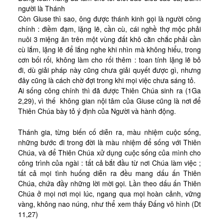
người là Thánh
Còn Giuse thì sao, ông được thánh kinh gọi là người công
chính : điềm đạm, lặng lẽ, cần cù, cái nghề thợ mộc phải
nuôi 3 miệng ăn trên một vùng đất khô cằn chắc phải cần
cù lắm, lặng lẽ để lắng nghe khi nhìn mà không hiểu, trong
cơn bối rối, không làm cho rối thêm : toan tính lặng lẽ bỏ
đi, dù giải pháp này cũng chưa giải quyết được gì, nhưng
đây cũng là cách chờ đợi trong khi mọi việc chưa sáng tỏ.
Ai sống công chính thì đã được Thiên Chúa sinh ra (1Ga
2,29), vì thế không gian nội tâm của Giuse cũng là nơi để
Thiên Chúa bày tỏ ý định của Người và hành động.
Thánh gia, từng biến cố diễn ra, màu nhiệm cuộc sống,
những bước đi trong đời là màu nhiệm để sống với Thiên
Chúa, và để Thiên Chúa xử dụng cuộc sống của mình cho
công trình của ngài : tất cả bắt đầu từ nơi Chúa làm việc ;
tất cả mọi tình huống diễn ra đều mang dấu ấn Thiên
Chúa, chứa đầy những lời mời gọi. Lần theo dấu ấn Thiên
Chúa ở mọi nơi mọi lúc, ngang qua mọi hoàn cảnh, vững
vàng, không nao núng, như thể xem thấy Đấng vô hình (Dt
11,27)