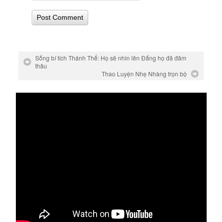
Sống bí tích Thánh Thể: Họ sẽ nhìn lên Đấng họ đã đâm
thâu
Thao Luyện Nhẹ Nhàng trọn bộ