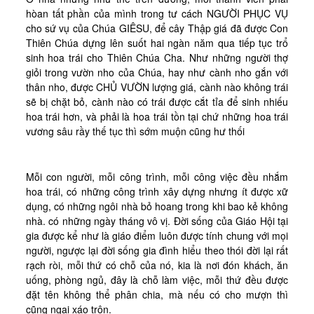
hòan tất phần của mình trong tư cách NGƯỜI PHỤC VỤ
cho sứ vụ của Chúa GIÊSU, để cây Thập giá đã được Con
Thiên Chúa dựng lên suốt hai ngàn năm qua tiếp tục trổ
sinh hoa trái cho Thiên Chúa Cha. Như những người thợ
giỏi trong vườn nho của Chúa, hay như cành nho gắn với
thân nho, được CHỦ VƯỜN lượng giá, cành nào không trái
sẽ bị chặt bỏ, cành nào có trái được cắt tỉa để sinh nhiếu
hoa trái hơn, và phải là hoa trái tồn tại chứ những hoa trái
vương sâu rầy thế tục thì sớm muộn cũng hư thối
Mỗi con người, mỗi công trình, mỗi công việc đều nhắm
hoa trái, có những công trình xây dựng nhưng ít được xữ
dụng, có những ngôi nhà bỏ hoang trong khi bao kẻ không
nhà. có những ngày tháng vô vị. Đời sống của Giáo Hội tại
gia được kể như là giáo điểm luôn được tính chung với mọi
người, ngược lại đời sống gia đình hiểu theo thói đời lại rất
rạch ròi, mỗi thứ có chỗ của nó, kia là nơi đón khách, ăn
uống, phòng ngủ, đây là chỗ làm việc, mỗi thứ đều được
đặt tên không thể phân chia, mà nếu có cho mượn thì
cũng ngại xáo trộn.