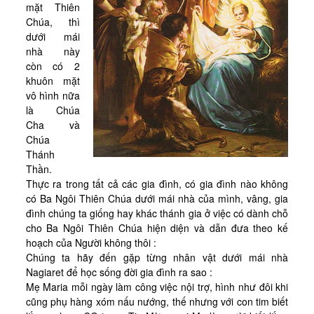
Tài Liệu
mặt Thiên
Chúa, thì
Sách Linh Thao
dưới mái
nhà này
Chú Giải Linh Thao
còn có 2
Khóa HD Linh hướng
khuôn mặt
vô hình nữa
Linh Thao Tám Ngày
là Chúa
Cha và
Linh Thao Mười Ngày
Chúa
Linh Thao 30 Ngày
Thánh
Thần.
Linh Thao Trong Cuộc Sống
Thực ra trong tất cả các gia đình, có gia đình nào không
có Ba Ngôi Thiên Chúa dưới mái nhà của mình, vâng, gia
đình chúng ta giống hay khác thánh gia ở việc có dành chỗ
cho Ba Ngôi Thiên Chúa hiện diện và dẫn đưa theo kế
hoạch của Người không thôi :
Chúng ta hãy đến gặp từng nhân vật dưới mái nhà
Nagiaret để học sống đời gia đình ra sao :
Mẹ Maria mỗi ngày làm công việc nội trợ, hình như đôi khi
cũng phụ hàng xóm nấu nướng, thế nhưng với con tim biết