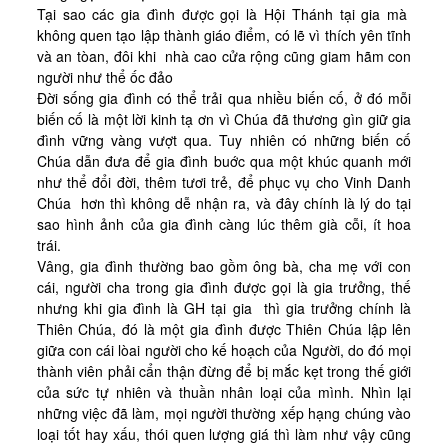
Tại sao các gia đình được gọi là Hội Thánh tại gia mà
không quen tạo lập thành giáo điểm, có lẽ vì thích yên tĩnh
và an tòan, đôi khi nhà cao cửa rộng cũng giam hãm con
người như thể ốc đảo
Đời sống gia đình có thể trải qua nhiều biến cố, ở đó mỗi
biến cố là một lời kinh tạ ơn vì Chúa đã thương gìn giữ gia
đình vững vàng vượt qua. Tuy nhiên có những biến cố
Chúa dẫn đưa để gia đình buớc qua một khúc quanh mới
như thể đổi đời, thêm tươi trẻ, để phục vụ cho Vinh Danh
Chúa hơn thì không dễ nhận ra, và đây chính là lý do tại
sao hình ảnh của gia đình càng lúc thêm già cỗi, ít hoa
trái.
Vâng, gia đình thường bao gồm ông bà, cha mẹ với con
cái, người cha trong gia đình được gọi là gia trưởng, thế
nhưng khi gia đình là GH tại gia thì gia trưởng chính là
Thiên Chúa, đó là một gia đình được Thiên Chúa lập lên
giữa con cái lòai người cho kế hoạch của Người, do đó mọi
thành viên phải cẩn thận đừng để bị mắc kẹt trong thế giới
của sức tự nhiên và thuần nhân loại của mình. Nhìn lại
những việc đã làm, mọi người thường xếp hạng chúng vào
loại tốt hay xấu, thói quen lượng giá thì làm như vậy cũng