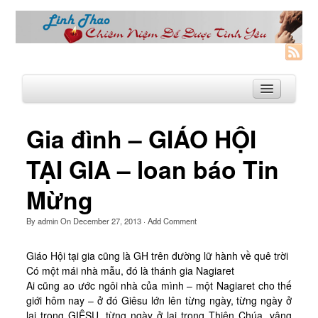
Gia đình – GIÁO HỘI
Trang Nhà
TẠI GIA – loan báo Tin
Linh Thao
Mừng
Linh Thao là gì?
By
admin
On
December 27, 2013
·
Add Comment
Linhthao.org
Bạn Đường Linh Thao
Giáo Hội tại gia cũng là GH trên đường lữ hành về quê trời
Có một mái nhà mẫu, đó là thánh gia Nagiaret
Để Tự Do và Hạnh Phúc hơn
Ai cũng ao ước ngôi nhà của mình – một Nagiaret cho thế
giới hôm nay – ở đó Giêsu lớn lên từng ngày, từng ngày ở
Khoá Linh Thao
lại trong GIÊSU, từng ngày ở lại trong Thiên Chúa, vâng