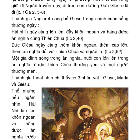
Kinh Nghiệm
giữ lời Người truyền dạy, đi trên con đường Đức Giêsu đã
đi (x. 1Ga 2, 5-6)
Hình Ảnh
Thánh gia Nagiaret công bố Giêsu trong chính cuộc sống
Cầu Nguyện
thường ngày :
Hài nhi ngày càng lớn lên, đầy khôn ngoan và hằng được
Bài Cầu Nguyện
ân nghĩa cùng Thiên Chúa (Lc 2,40)
Đức Giêsu ngày càng thêm khôn ngoan, thêm cao lớn,
Cách Cầu Nguyện
thêm ân nghĩa đối với Thiên Chúa và người ta. (Lc 2,52)
Nhận Định
Một gia đình sống trong ân nghỉa, nuôi con lớn lên trong
ân nghĩa, được Thiên Chúa thương yêu và mọi người
Phương Pháp CN, Xét Mình
thương mến.
Thánh gia thoạt nhìn chỉ thấy có 3 nhân vật : Giuse, Maria
Tác Phẩm
và Giêsu.
Được Làm Môn Đệ
Thế nhưng
nếu ngắm
Đến với Ba Ngôi qua Kinh Lạy Cha
nhìn Hài
Trên Đường LBTM
Nhi lớn lên
khôn ngoan
Thao Luyện Nhẹ Nhàng
và hằng
được ân
Xin Cho Con Gặp Được Chúa
nghĩa trước