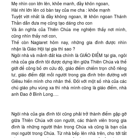
Mẹ nhìn con lớn lên, khỏe manh, đầy khôn ngoan,
Hài nhi lớn lên có bàn tay của me cha : khỏe mạnh
Tuyệt vời nhất là đầy không ngoan, lẽ khôn ngoan Thánh
Thần dẫn đưa mẹ cũng tạo dáng cho con
Và ân nghĩa của Thiên Chúa mẹ nghiệm thấy nơi mình,
cũng nhìn thấy nơi con,
Thế còn Nagiaret hôm nay, những gia đình được nhìn
nhận là Giáo Hội tại gia thì sao ?
Ngôi nhà và mảnh đất kia chính là GIÁO ĐIỂM tại gia, ngôi
nhà của gia đình tôi được dựng lên giữa Thiên Chúa và thế
giới để công bố ơn cứu độ, giáo điểm chiếm trọn chỗ riêng
tư, giáo điểm đặt mỗi người trong gia đình trên đường với
Giêsu hiến mình cho nhân thế. Đối với một số nhà của các
chú giáo phu vùng xa thì nhà mình cũng là giáo điểm, nhà
anh Đao ở Bình Long….
Ngôi nhà của gia đình tôi cũng phải trở thành điểm gặp gỡ
giữa Thiên Chúa với con người, các thành viên trong gia
đình là những người thân trong Chúa và cũng là bạn của
mọi người trong Chúa. Từ nhà bếp lên nhà trên, cho tới tất