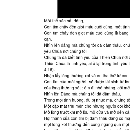
Một thể xác bất động,
Con tim chảy đến giọt máu cuối cùng, một tìn
Con tim chảy đến giọt máu cuối cùng là bằng
cạn.
Nhìn lên đấng mà chúng tôi đã đâm thâu, chún
yêu Chúa nơi chúng tôi,
Chúng ta đã biết tình yêu của Thiên Chúa nơi c
Thiên Chúa là tình yêu, ai ở lại trong tình yêu
4,16).
Nhận lấy lòng thương xót và ơn tha thứ từ co
Con tim của mỗi người sẽ được tái sinh từ lò
của lòng thương xót : êm ái nhê nhàng, cởi mở
Nhìn lên Đấng mà chúng tôi đã đâm thâu,
Trong mọi tình huống, dù bị nhục mạ, chúng tôi
Một cặp mắt trìu mến cho những người đói khổ, 
Mở lòng trướckhi mở lời, mở cửa và mở đến cá
Hội thánh của con tim bị đâm thâu đang có mặt
một lòng xót thương đến cùng ngang qua mọi 