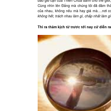
bao giờ cạn của Thiên Chúa dành cho thế giới,
Cùng nhìn lên Đấng mà chúng tôi đã đâm thâu
của nhau, không nếu mà hay giá mà….nơi c
không hết, trách nhau làm gì, chấp nhất làm gì
Thì ra thảm kịch từ trươc tới nay cứ diễn r