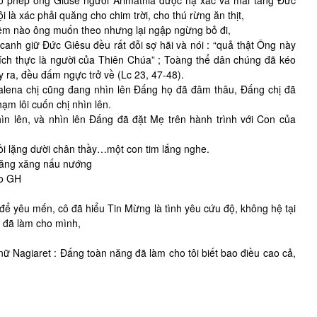
i là xác phải quăng cho chim trời, cho thú rừng ăn thịt,
êm nào ông muốn theo nhưng lại ngập ngừng bỏ đi,
canh giữ Đức Giêsu đều rất đỗi sợ hãi và nói : “quả thật Ông này
đích thực là người của Thiên Chúa” ; Toàng thể dân chúng đã kéo
y ra, đều đấm ngực trở về (Lc 23, 47-48).
lena chị cũng đang nhìn lên Đấng họ đã đâm thâu, Đấng chị đã
ạm lôi cuốn chị nhìn lên.
ìn lên, và nhìn lên Đấng đã đặt Mẹ trên hành trình với Con của
ồi lặng dười chân thầy…một con tim lắng nghe.
lăng xăng nấu nướng
ho GH
 để yêu mến, cô đã hiểu Tin Mừng là tình yêu cứu độ, không hệ tại
 đã làm cho mình,
 nữ Nagiaret : Đấng toàn năng đã làm cho tôi biết bao điều cao cả,