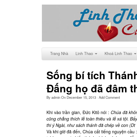
Trang Nhà
Linh Thao
Khoá Linh Thao
Sống bí tích Thán
Đấng họ đã đâm t
By
admin
On
December 15, 2013
·
Add Comment
Khi vào trần gian, Đức Kitô nói :
Chúa đã khôn
cũng chẳng thích lễ toàn thiêu và lễ xá tội. B
thi ý Ngài, như sách thánh đã chép về con (Dt 
Và khi giờ đã đến, Chúa cất tiếng nguyện cầu :