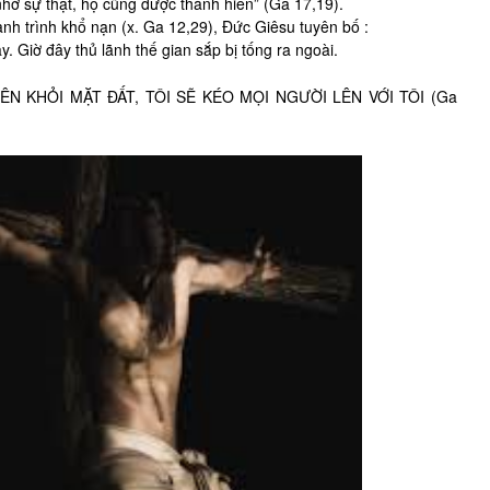
nhờ sự thật, họ cũng được thánh hiến” (Ga 17,19).
nh trình khổ nạn (x. Ga 12,29), Đức Giêsu tuyên bố :
y. Giờ đây thủ lãnh thế gian sắp bị tống ra ngoài.
N KHỎI MẶT ĐẤT, TÔI SẼ KÉO MỌI NGƯỜI LÊN VỚI TÔI (Ga