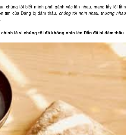
, chúng tôi biết mình phải gánh vác lẫn nhau, mang lấy lỗi lầm
on tim của Đấng bị đâm thâu,
chúng tôi nhìn nhau, thương nhau
.
a chính là vì chúng tôi đã không nhìn lên Đấn đã bị đâm thâu