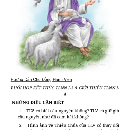
Kinh Nghiệm
Hình Ảnh
Cầu Nguyện
Bài Cầu Nguyện
Cách Cầu Nguyện
Nhận Định
Phương Pháp CN, Xét Mình
Tác Phẩm
Hướng Dẫn Cho Đồng Hành Viên
Được Làm Môn Đệ
BUỔI HỌP KẾT THÚC TLNN I-3 & GIỚI THIỆU TLNN I-
Đến với Ba Ngôi qua Kinh Lạy Cha
4
Trên Đường LBTM
NHỮNG ĐIỀU CẦN BIẾT
1.
TLV có biết cầu nguyện không? TLV có giữ giờ
Thao Luyện Nhẹ Nhàng
cầu nguyện như đã cam kết không?
Xin Cho Con Gặp Được Chúa
2.
Hình ảnh về Thiên Chúa của TLV có thay đổi