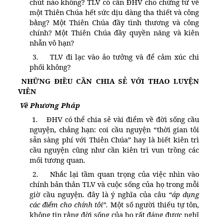
chút nào không? TLV có cần ĐHV cho chứng từ về
Tài Liệu
một Thiên Chúa hết sức dịu dàng tha thiết và công
Sách Linh Thao
bằng? Một Thiên Chúa đầy tình thương và công
chính? Một Thiên Chúa đầy quyền năng và kiên
Chú Giải Linh Thao
nhẫn vô hạn?
Khóa HD Linh hướng
3.
TLV đi lạc vào ảo tưởng và để cảm xúc chi
phối không?
Linh Thao Tám Ngày
NHỮNG ĐIỀU CẦN CHIA SẺ VỚI THAO LUYỆN
Linh Thao Mười Ngày
VIÊN
Linh Thao 30 Ngày
Về Phương Pháp
1.
ĐHV có thể chia sẻ vài điểm về đời sống cầu
Linh Thao Trong Cuộc Sống
nguyện, chẳng hạn: coi cầu nguyện “thời gian tôi
sẵn sàng phí với Thiên Chúa” hay là biết kiên trì
cầu nguyện cũng như cần kiên trì vun trồng các
mối tương quan.
2.
Nhắc lại tầm quan trọng của việc nhìn vào
chính bản thân TLV và cuộc sống của họ trong mỗi
giờ cầu nguyện. đây là ý nghĩa của câu
“áp dụng
các điểm cho chính tôi”.
Một số người thiếu tự tôn,
không tin rằng đời sống của họ rất đáng được nghĩ