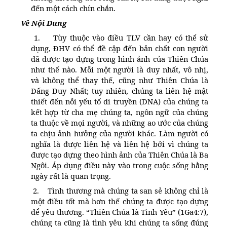
đến một cách chín chắn.
Về Nội Dung
1.
Tùy thuộc vào điều TLV cần hay có thể sử
dụng, ĐHV có thể đề cập đến bản chất con người
đã được tạo dựng trong hình ảnh của Thiên Chúa
như thế nào. Mỗi một người là duy nhất, vô nhị,
và không thể thay thế, cũng như Thiên Chúa là
Đấng Duy Nhất; tuy nhiên, chúng ta liên hệ mật
thiết đến nỗi yếu tố di truyền (DNA) của chúng ta
kết hợp từ cha mẹ chúng ta, ngôn ngữ của chúng
ta thuộc về mọi người, và những ao ước của chúng
ta chịu ảnh hưởng của người khác. Làm người có
nghĩa là được liên hệ và liên hệ bởi vì chúng ta
được tạo dựng theo hình ảnh của Thiên Chúa là Ba
Ngôi. Áp dụng điều này vào trong cuộc sống hằng
ngày rất là quan trọng.
2.
Tình thương mà chúng ta san sẻ không chỉ là
một điều tốt mà hơn thế chúng ta được tạo dựng
để yêu thương. “Thiên Chúa là Tình Yêu” (1Ga4:7),
chúng ta cũng là tình yêu khi chúng ta sống đúng