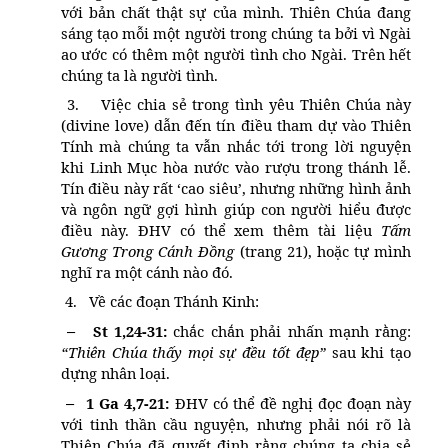
với bản chất thật sự của mình. Thiên Chúa đang
sáng tạo mỗi một người trong chúng ta bởi vì Ngài
ao ước có thêm một người tình cho Ngài. Trên hết
chúng ta là người tình.
3.
Việc chia sẻ trong tình yêu Thiên Chúa này
(divine love) dẫn đến tín điều tham dự vào Thiên
Tính mà chúng ta vẫn nhắc tới trong lời nguyện
khi Linh Mục hòa nước vào rượu trong thánh lễ.
Tín điều này rất ‘cao siêu’, nhưng những hình ảnh
và ngôn ngữ gợi hình giúp con người hiểu được
điều này. ĐHV có thể xem thêm tài liệu
Tấm
Gương Trong Cánh Đồng
(trang 21), hoặc tự mình
nghĩ ra một cánh nào đó.
4.
Về các đoạn Thánh Kinh:
–
St 1,24-31:
chắc chắn phải nhấn mạnh rằng:
“Thiên Chúa thấy mọi sự đều tốt đẹp”
sau khi tạo
dựng nhân loại.
–
1 Ga 4,7-21:
ĐHV có thể đề nghị đọc đoạn này
với tinh thần cầu nguyện, nhưng phải nói rõ là
Thiên Chúa đã quyết định rằng chúng ta chia sẻ