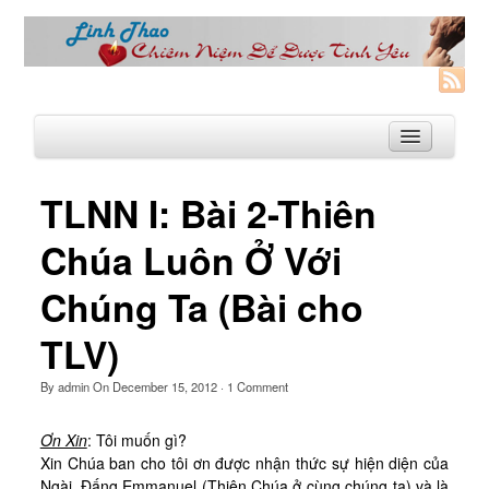
TLNN I: Bài 2-Thiên
Trang Nhà
Chúa Luôn Ở Với
Linh Thao
Chúng Ta (Bài cho
Linh Thao là gì?
TLV)
Linhthao.org
Bạn Đường Linh Thao
By
admin
On
December 15, 2012
·
1
Comment
Để Tự Do và Hạnh Phúc hơn
Ơn Xin
: Tôi muốn gì?
Xin Chúa ban cho tôi ơn được nhận thức sự hiện diện của
Khoá Linh Thao
Ngài, Đấng Emmanuel (Thiên Chúa ở
cùng chúng ta) và là