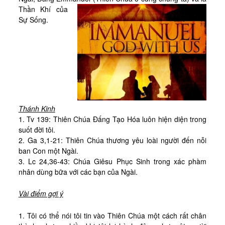
Kinh Nghiệm
Thần Khí của
Sự Sống.
Hình Ảnh
Cầu Nguyện
Bài Cầu Nguyện
Cách Cầu Nguyện
Nhận Định
Phương Pháp CN, Xét Mình
Thánh Kinh
1. Tv 139: Thiên Chúa Đấng Tạo Hóa luôn hiện diện trong
Tác Phẩm
suốt đời tôi.
2. Ga 3,1-21: Thiên Chúa thương yêu loài người đến nỗi
Được Làm Môn Đệ
ban Con một Ngài.
Đến với Ba Ngôi qua Kinh Lạy Cha
3. Lc 24,36-43: Chúa Giêsu Phục Sinh trong xác phàm
nhân dùng bữa với các bạn của Ngài.
Trên Đường LBTM
Thao Luyện Nhẹ Nhàng
Vài điểm gợi ý
Xin Cho Con Gặp Được Chúa
1. Tôi có thể nói tôi tin vào Thiên Chúa một cách rất chân