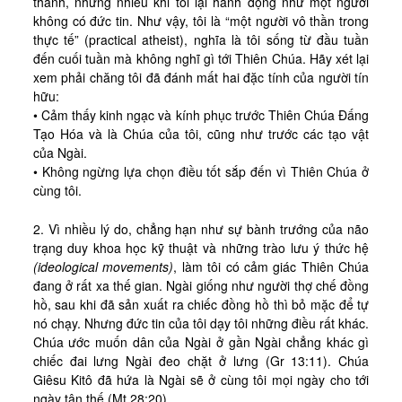
thành, nhưng nhiều khi tôi lại hành động như một người
Tài Liệu
không có đức tin. Như vậy, tôi là “một người vô thần trong
Sách Linh Thao
thực tế” (practical atheist), nghĩa là tôi sống từ đầu tuần
đến cuối tuần mà không nghĩ gì tới Thiên Chúa. Hãy xét lại
Chú Giải Linh Thao
xem phải chăng tôi đã đánh mất hai đặc tính của người tín
hữu:
Khóa HD Linh hướng
• Cảm thấy kinh ngạc và kính phục trước Thiên Chúa Đấng
Linh Thao Tám Ngày
Tạo Hóa và là Chúa của tôi, cũng như trước các tạo vật
của Ngài.
Linh Thao Mười Ngày
• Không ngừng lựa chọn điều tốt sắp đến vì Thiên Chúa ở
cùng tôi.
Linh Thao 30 Ngày
Linh Thao Trong Cuộc Sống
2. Vì nhiều lý do, chẳng hạn như sự bành trướng của não
trạng duy khoa học kỹ thuật và những trào lưu ý thức hệ
(ideological movements)
, làm tôi có cảm giác Thiên Chúa
đang ở rất xa thế gian. Ngài giống như người thợ chế đồng
hồ, sau khi đã sản xuất ra chiếc đồng hồ thì bỏ mặc để tự
nó chạy. Nhưng đức tin của tôi dạy tôi những điều rất khác.
Chúa ước muốn dân của Ngài ở gần Ngài chẳng khác gì
chiếc đai lưng Ngài đeo chặt ở lưng (Gr 13:11). Chúa
Giêsu Kitô đã hứa là Ngài sẽ ở cùng tôi mọi ngày cho tới
ngày tận thế (Mt 28:20).