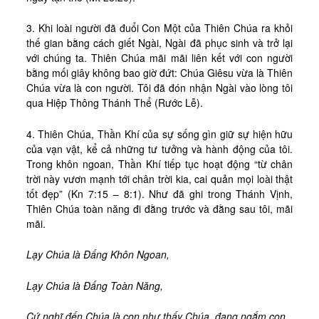
3. Khi loài người đã đuổi Con Một của Thiên Chúa ra khỏi
thế gian bằng cách giết Ngài, Ngài đã phục sinh và trở lại
với chúng ta. Thiên Chúa mãi mãi liên kết với con người
bằng mối giây không bao giờ đứt: Chúa Giêsu vừa là Thiên
Chúa vừa là con người. Tôi đã đón nhận Ngài vào lòng tôi
qua Hiệp Thông Thánh Thể (Rước Lễ).
4. Thiên Chúa, Thần Khí của sự sống gìn giữ sự hiện hữu
của vạn vật, kể cả những tư tưởng và hành động của tôi.
Trong khôn ngoan, Thần Khí tiếp tục hoạt động “từ chân
trời này vươn mạnh tới chân trời kia, cai quản mọi loài thật
tốt đẹp” (Kn 7:15 – 8:1). Như đã ghi trong Thánh Vịnh,
Thiên Chúa toàn năng đi đằng trước và đằng sau tôi, mãi
mãi.
Lạy Chúa là Đấng Khôn Ngoan,
Lạy Chúa là Đấng Toàn Năng,
Cứ nghĩ đến Chúa là con như thấy Chúa, đang ngắm con.