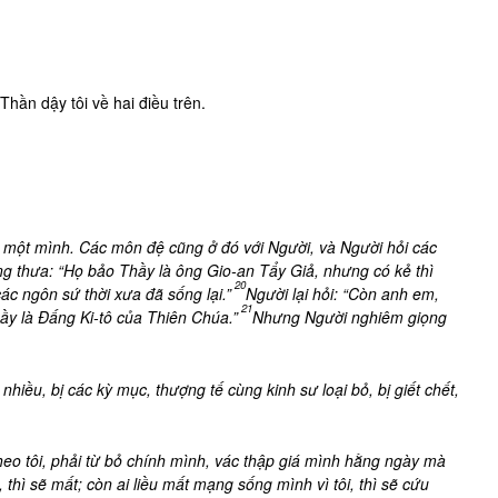
hần dậy tôi về hai điều trên.
một mình. Các môn đệ cũng ở đó với Người, và Người hỏi các
g thưa: “Họ bảo Thầy là ông Gio-an Tẩy Giả, nhưng có kẻ thì
20
các ngôn sứ thời xưa đã sống lại.”
Người lại hỏi: “Còn anh em,
21
ầy là Đấng Ki-tô của Thiên Chúa.”
Nhưng Người nghiêm giọng
hiều, bị các kỳ mục, thượng tế cùng kinh sư loại bỏ, bị giết chết,
heo tôi, phải từ bỏ chính mình, vác thập giá mình hằng ngày mà
hì sẽ mất; còn ai liều mất mạng sống mình vì tôi, thì sẽ cứu