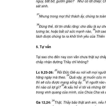
nguy, bắt bớ, gươm giáo?
Như có lời chép: C
sát sinh.
37
Nhưng trong mọi thử thách ấy, chúng ta toà
38
Đúng thế, tôi tin chắc rằng: cho dầu là sự c
39
tương lai, hoặc bất cứ sức mạnh nào,
trời ca
tách được chúng ta ra khỏi tình yêu của Thiên
5. Tự vấn
Tại sao cho đến nay con vẫn chưa thật sự chấ
chấp nhận đường Thầy chỉ không?
23
Lc 9,23-26:
Rồi Đức Giê-su nói với mọi người
24
hằng ngày mà theo.
Quả vậy, ai muốn cứu mạ
25
thì sẽ cứu được mạng sống ấy.
Vì người nào 
26
thì nào có lợi gì?
Ai xấu hổ vì tôi và những lờ
trong vinh quang của mình, của Chúa Cha và c
24
Ga 12,24:
Thật, Thầy bảo thật anh em, nếu h