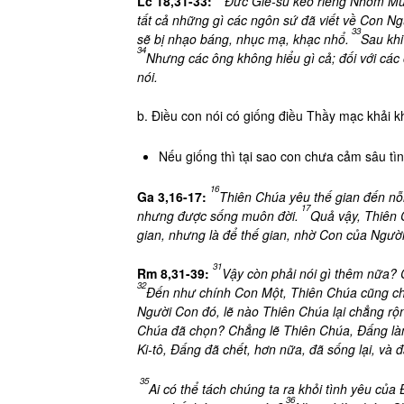
Lc 18,31-33:
Đức Giê-su kéo riêng Nhóm Mười
tất cả những gì các ngôn sứ đã viết về Con Ng
33
sẽ bị nhạo báng, nhục mạ, khạc nhổ.
Sau khi
34
Nhưng các ông không hiểu gì cả; đối với các
nói.
b. Điều con nói có giống điều Thầy mạc khải 
Nếu giống thì tại sao con chưa cảm sâu tìn
16
Ga 3,16-17:
Thiên Chúa yêu thế gian đến n
17
nhưng được sống muôn đời.
Quả vậy, Thiên 
gian, nhưng là để thế gian, nhờ Con của Ngườ
31
Rm 8,31-39:
Vậy còn phải nói gì thêm nữa? 
32
Đến như chính Con Một, Thiên Chúa cũng chẳ
Người Con đó, lẽ nào Thiên Chúa lại chẳng rộ
Chúa đã chọn? Chẳng lẽ Thiên Chúa, Đấng là
Ki-tô, Đấng đã chết, hơn nữa, đã sống lại, v
35
Ai có thể tách chúng ta ra khỏi tình yêu của
36