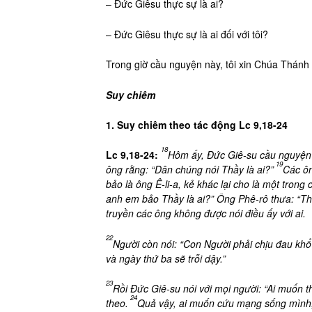
– Đức Giêsu thực sự là ai?
– Đức Giêsu thực sự là ai đối với tôi?
Trong giờ cầu nguyện này, tôi xin Chúa Thánh T
Suy chiêm
1. Suy chiêm theo tác động Lc 9,18-24
18
Lc 9,18-24:
Hôm ấy, Đức Giê-su cầu nguyện 
19
ông rằng: “Dân chúng nói Thầy là ai?”
Các ôn
bảo là ông Ê-li-a, kẻ khác lại cho là một trong 
anh em bảo Thầy là ai?” Ông Phê-rô thưa: “Th
truyền các ông không được nói điều ấy với ai.
22
Người còn nói: “Con Người phải chịu đau khổ n
và ngày thứ ba sẽ trỗi dậy.”
23
Rồi Đức Giê-su nói với mọi người: “Ai muốn t
24
theo.
Quả vậy, ai muốn cứu mạng sống mình, t