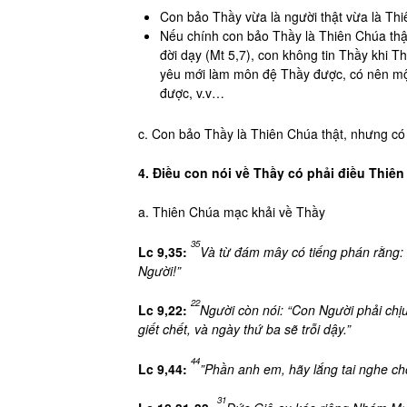
Con bảo Thầy vừa là người thật vừa là Th
Nếu chính con bảo Thầy là Thiên Chúa thật 
đời dạy (Mt 5,7), con không tin Thầy khi 
yêu mới làm môn đệ Thầy được, có nên mộ
được, v.v…
c. Con bảo Thầy là Thiên Chúa thật, nhưng có 
4. Điều con nói về Thầy có phải điều Thi
a. Thiên Chúa mạc khải về Thầy
35
Lc 9,35:
Và từ đám mây có tiếng phán rằng: 
Người!”
22
Lc 9,22:
Người còn nói: “Con Người phải chịu
giết chết, và ngày thứ ba sẽ trỗi dậy.”
44
Lc 9,44:
”Phần anh em, hãy lắng tai nghe cho
31