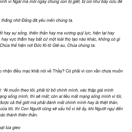
hính vì Ngài mà mỗi ngày chúng con bị giết, bị coi như bầy cừu để
n thắng nhờ Đấng đã yêu mến chúng ta.
hết hay sự sống, thiên thần hay ma vương quỷ lực, hiện tại hay
o hay vực thẳm hay bất cứ một loài thọ tạo nào khác, không có gì
 Chúa thể hiện nơi Đức Ki-tô Giê-su, Chúa chúng ta.
p nhận điều mạc khải nói về Thầy? Có phải vì con vẫn chưa muốn
: “Ai muốn theo tôi, phải từ bỏ chính mình, vác thập giá mình
ng sống mình, thì sẽ mất; còn ai liều mất mạng sống mình vì tôi,
được cả thế giới mà phải đánh mất chính mình hay là thiệt thân,
i của tôi, thì Con Người cũng sẽ xấu hổ vì kẻ ấy, khi Người ngự đến
ác thánh thiên thần.
ạt lúa gieo