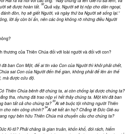
 Hai ra và nói với các ông: “Này chúng ta lên Giê-ru-sa-lem, và
32
ười sẽ được hoàn tất.
Quả vậy, Người sẽ bị nộp cho dân ngoại,
 đánh đòn, họ sẽ giết Người, và ngày thứ ba Người sẽ sống lại.”
 ông, lời ấy còn bí ẩn, nên các ông không rõ những điều Người
không?
h thương của Thiên Chúa đối với loài người và đối với con?
ỗi đã ban Con
Một, để ai tin vào Con của Người thì khỏi phải chết,
Chúa sai Con của Người đến thế gian, không phải để lên án thế
i, mà được cứu độ.
Có Thiên Chúa bênh đỡ chúng ta, ai còn chống lại được chúng ta?
ng tha, nhưng đã trao nộp vì hết thảy chúng ta. Một khi đã ban
33
ng ban tất cả cho chúng ta?
Ai sẽ buộc tội những người Thiên
34
m cho nên công chính?
Ai sẽ kết án họ? Chẳng lẽ Đức Giê-su
à đang ngự bên hữu Thiên Chúa mà chuyển cầu cho chúng ta?
 Đức Ki-tô? Phải chăng là gian truân, khốn khổ, đói rách, hiểm