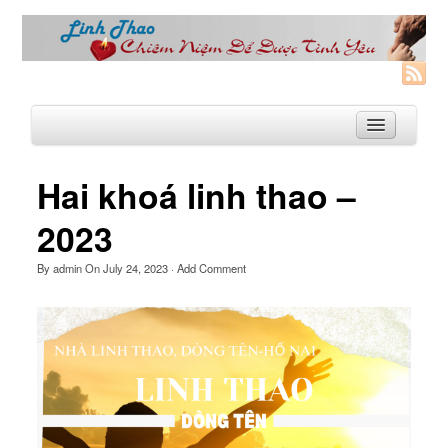
Hai khoá linh thao –
Trang Nhà
2023
Linh Thao
By
admin
On
July 24, 2023
·
Add Comment
Linh Thao là gì?
Linhthao.org
Bạn Đường Linh Thao
Để Tự Do và Hạnh Phúc hơn
Khoá Linh Thao