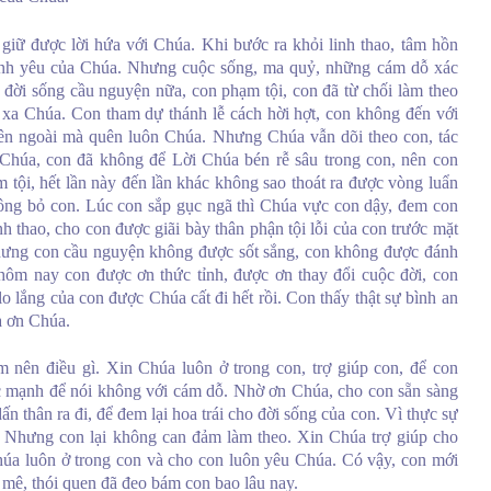
giữ được lời hứa với Chúa. Khi bước ra khỏi linh thao, tâm hồn
tình yêu của Chúa. Nhưng cuộc sống, ma quỷ, những cám dỗ xác
 đời sống cầu nguyện nữa, con phạm tội, con đã từ chối làm theo
ự xa Chúa. Con tham dự thánh lễ cách hời hợt, con không đến với
i bên ngoài mà quên luôn Chúa. Nhưng Chúa vẫn dõi theo con, tác
Chúa, con đã không để Lời Chúa bén rễ sâu trong con, nên con
m tội, hết lần này đến lần khác không sao thoát ra được vòng luẩn
ông bỏ con. Lúc con sắp gục ngã thì Chúa vực con dậy, đem con
h thao, cho con được giãi bày thân phận tội lỗi của con trước mặt
hưng con cầu nguyện không được sốt sắng, con không được đánh
ôm nay con được ơn thức tỉnh, được ơn thay đổi cuộc đời, con
 lắng của con được Chúa cất đi hết rồi. Con thấy thật sự bình an
ạ ơn Chúa.
nên điều gì. Xin Chúa luôn ở trong con, trợ giúp con, để con
c mạnh để nói không với cám dỗ. Nhờ ơn Chúa, cho con sẵn sàng
n thân ra đi, để đem lại hoa trái cho đời sống của con. Vì thực sự
. Nhưng con lại không can đảm làm theo. Xin Chúa trợ giúp cho
húa luôn ở trong con và cho con luôn yêu Chúa. Có vậy, con mới
m mê, thói quen đã đeo bám con bao lâu nay.