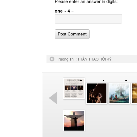
Please enter an answer in digits:
one × 4 =
Trường Thi : THẦN THAO HỒI KÝ