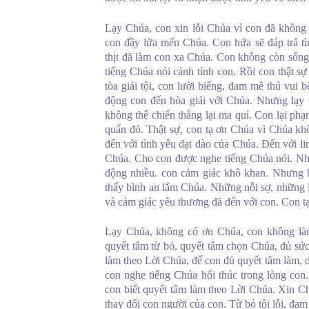
Lạy Chúa, con xin lỗi Chúa vì con đã không 
con đầy lửa mến Chúa. Con hứa sẽ đáp trả 
thịt đã làm con xa Chúa. Con không còn sống
tiếng Chúa nói cảnh tỉnh con. Rồi con thật s
tòa giải tội, con lười biếng, đam mê thú vu
động con đến hòa giải với Chúa. Nhưng lạy 
không thể chiến thắng lại ma quỉ. Con lại phạ
quẩn đó. Thật sự, con tạ ơn Chúa vì Chúa kh
đến với tình yêu dạt dào của Chúa. Đến với lin
Chúa. Cho con được nghe tiếng Chúa nói. N
động nhiều. con cảm giác khô khan. Nhưng h
thấy bình an lắm Chúa. Những nỗi sợ, những lo
và cảm giác yêu thương đã đến với con. Con t
Lạy Chúa, không có ơn Chúa, con không làm 
quyết tâm từ bỏ, quyết tâm chọn Chúa, đủ sứ
làm theo Lời Chúa, để con đủ quyết tâm làm, dấ
con nghe tiếng Chúa hối thúc trong lòng con
con biết quyết tâm làm theo Lời Chúa. Xin C
thay đổi con người của con. Từ bỏ tội lỗi, đa