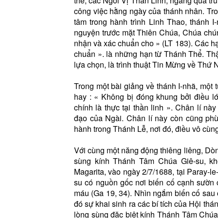
thể, các Ngôi Vị Thần Linh, ngang qua tr
công việc hằng ngày của thánh nhân. Trong
tâm trong hành trình Linh Thao, thánh 
nguyện trước mặt Thiên Chúa, Chúa chún
nhận và xác chuẩn cho » (LT 183). Các hạ
chuẩn ». là những hạn từ Thánh Thể. Thật
lựa chọn, là trình thuật Tin Mừng về Thứ
Trong một bài giảng về thánh I-nhã, một t
hay : « Không bị đóng khung bởi điều l
chính là thực tại thần linh ». Chân lí nà
đạo của Ngài. Chân lí này còn cũng ph
hành trong Thánh Lễ, nơi đó, điều vô cùng
Với cùng một năng động thiêng liêng, Dò
sùng kính Thánh Tâm Chúa Giê-su, kh
Magarita, vào ngày 2/7/1688, tại Paray-
su có nguồn gốc nơi biến cố cạnh sườn 
máu (Ga 19, 34). Nhìn ngắm biến cố sau
đó sự khai sinh ra các bí tích của Hội th
lòng sùng đặc biệt kính Thánh Tâm Chúa 