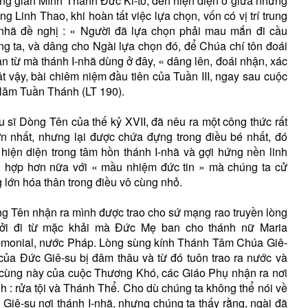
ung gian Mình Thánh Đức Ki-tô, đến hiện diện ở giữa những
 Linh Thao, khi hoàn tất việc lựa chọn, vốn có vị trí trung
I-nhã đề nghị : « Người đã lựa chọn phải mau mắn đi cầu
g ta, và dâng cho Ngài lựa chọn đó, để Chúa chí tôn đoái
n từ mà thánh I-nhã dùng ở đây, « dâng lên, đoái nhận, xác
 vậy, bài chiêm niệm đầu tiên của Tuần III, ngay sau cuộc
 Năm Tuần Thánh (LT 190).
u sĩ Dòng Tên của thế kỷ XVII, đã nêu ra một công thức rất
ớn nhất, nhưng lại được chứa đựng trong điều bé nhất, đó
y hiện diện trong tâm hồn thánh I-nhã và gợi hứng nền linh
ù hợp hơn nữa với « mầu nhiệm đức tin » mà chúng ta cử
 lớn hóa thân trong điều vô cùng nhỏ.
ng Tên nhận ra mình được trao cho sứ mạng rao truyền lòng
ởi đi từ mặc khải mà Đức Mẹ ban cho thánh nữ Maria
le-monial, nước Pháp. Lòng sùng kính Thánh Tâm Chúa Giê-
của Đức Giê-su bị đâm thâu và từ đó tuôn trao ra nước và
 cùng này của cuộc Thương Khó, các Giáo Phụ nhận ra nơi
ánh : rửa tội và Thánh Thể. Cho dù chúng ta không thể nói về
Giê-su nơi thánh I-nhã, nhưng chúng ta thấy rằng, ngài đã