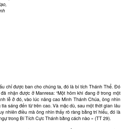
tạo,
ành
dấu chỉ được ban cho chúng ta, đó là bí tích Thánh Thể. Đó
ã đã nhận được ở Manresa: “Một hôm khi đang ở trong một
hánh lễ ở đó, vào lúc nâng cao Mình Thánh Chúa, ông nhìn
tia sáng đến từ trên cao. Và mặc dù, sau một thời gian lâu
tuy nhiên điều mà ông nhìn thấy rõ ràng bằng trí hiểu, đó là
 ngự trong Bí Tích Cực Thánh bằng cách nào » (TT 29).