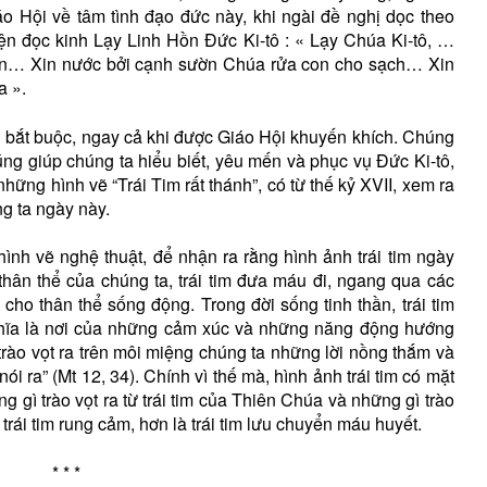
áo Hội về tâm tình đạo đức này, khi ngài đề nghị dọc theo
yện đọc kinh Lạy Linh Hồn Đức Ki-tô : « Lạy Chúa Ki-tô, …
ến… Xin nước bởi cạnh sườn Chúa rửa con cho sạch… Xin
a ».
h bắt buộc, ngay cả khi được Giáo Hội khuyến khích. Chúng
ng giúp chúng ta hiểu biết, yêu mến và phục vụ Đức Ki-tô,
hững hình vẽ “Trái Tim rất thánh”, có từ thế kỷ XVII, xem ra
g ta ngày này.
ình vẽ nghệ thuật, để nhận ra rằng hình ảnh trái tim ngày
hân thể của chúng ta, trái tim đưa máu đi, ngang qua các
cho thân thể sống động. Trong đời sống tinh thần, trái tim
ghĩa là nơi của những cảm xúc và những năng động hướng
 trào vọt ra trên môi miệng chúng ta những lời nồng thắm và
ói ra” (Mt 12, 34). Chính vì thế mà, hình ảnh trái tim có mặt
 gì trào vọt ra từ trái tim của Thiên Chúa và những gì trào
h trái tim rung cảm, hơn là trái tim lưu chuyển máu huyết.
* * *