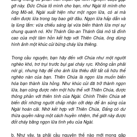
gỡ này. Đức Chúa tỏ mình cho bạn, như Ngài tỏ mình cho
ông Mô-sê, Ngài xuất hiện như một ngọn lửa, có ai mà
nắm được lửa trong tay bao giờ đâu. Ngọn lửa hấp dẫn và
lạ lùng lắm: vừa chiếu sáng lại vừa biến thành lửa mọi sự
chung quanh nó. Khi Thánh Gio-an Thánh Giá mô tả đỉnh
cao của một tâm hồn kết hợp với Thiên Chúa, ông dùng
hình ảnh một khúc củi bừng cháy lửa thiêng.
Trong cầu nguyện, bạn hãy đến với Chúa như một người
nghèo khó, trơ trụi trước bụi gai cháy rực. Không cần phải
nói gì, nhưng hãy để cho ánh lửa thiêu đốt tất cả hữu thể
nghèo nàn của bạn. Thiên Chúa là ngọn lửa muốn biến
hóa bạn thành lửa hồng. Như khúc củi đã trở thành ngọn
lửa, bạn cũng được nên một hữu thể với Thiên Chúa, được
thông phần với thiên tính của Ngài. Chính Thiên Chúa sẽ
biến đổi những người chấp nhận cởi dép để ân sủng của
Ngài hoán cải. Nhờ kết hợp với Thiên Chúa, Đấng có dư
thừa quyền năng một cách huyền nhiệm, thế giới này được
đốt cháy bằng ngọn lửa tình yêu của Ngài.
b. Như vậy, ta phải cầu nguyện thế nào mới mong gặp