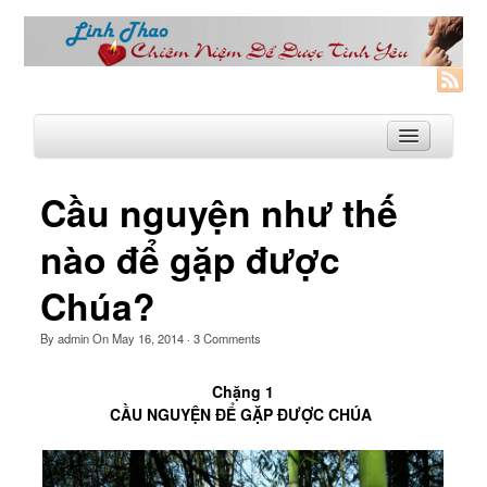
Cầu nguyện như thế
Trang Nhà
nào để gặp được
Linh Thao
Chúa?
Linh Thao là gì?
By
admin
On
May 16, 2014
·
3
Comments
Linhthao.org
Bạn Đường Linh Thao
Chặng 1
CẦU NGUYỆN ĐỂ GẶP ĐƯỢC CHÚA
Để Tự Do và Hạnh Phúc hơn
Khoá Linh Thao