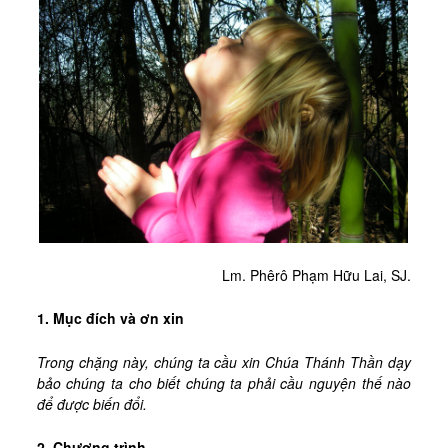
Kinh Nghiệm
Hình Ảnh
Cầu Nguyện
Bài Cầu Nguyện
Cách Cầu Nguyện
Nhận Định
Phương Pháp CN, Xét Mình
Tác Phẩm
Lm. Phêrô Phạm Hữu Lai, SJ.
Được Làm Môn Đệ
Đến với Ba Ngôi qua Kinh Lạy Cha
1. Mục đích và ơn xin
Trên Đường LBTM
Trong chặng này, chúng ta cầu xin Chúa Thánh Thần dạy
bảo chúng ta cho biết chúng ta phải cầu nguyện thế nào
Thao Luyện Nhẹ Nhàng
để được biến đổi.
Xin Cho Con Gặp Được Chúa
2. Chương trình