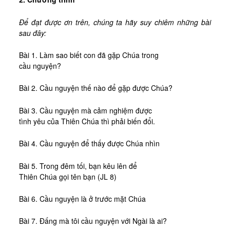
Tài Liệu
Sách Linh Thao
Để đạt được ơn trên, chúng ta hãy suy chiêm những bài
sau đây:
Chú Giải Linh Thao
Bài 1. Làm sao biết con đã gặp Chúa trong
Khóa HD Linh hướng
cầu nguyện?
Linh Thao Tám Ngày
Bài 2. Cầu nguyện thế nào để gặp được Chúa?
Linh Thao Mười Ngày
Linh Thao 30 Ngày
Bài 3. Cầu nguyện mà cảm nghiệm được
tình yêu của Thiên Chúa thì phải biến đổi.
Linh Thao Trong Cuộc Sống
Bài 4. Cầu nguyện để thấy được Chúa nhìn
Bài 5. Trong đêm tối, bạn kêu lên để
Thiên Chúa gọi tên bạn (JL 8)
Bài 6. Cầu nguyện là ở trước mặt Chúa
Bài 7. Đấng mà tôi cầu nguyện với Ngài là ai?