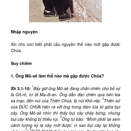
Nhập nguyện
Xin cho con biết phải cầu nguyện thế nào mới gặp được
Chúa.
Suy chiêm
1. Ông Mô-sê làm thế nào mà gặp được Chúa?
1
Xh 3,1-10:
Bấy giờ ông Mô-sê đang chăn chiên cho bố vợ
là Gít-rô, tư tế Ma-đi-an. Ông dẫn đàn chiên qua bên kia
2
sa mạc, đến núi của Thiên Chúa, là núi Khô-rếp.
Thiên sứ
của ĐỨC CHÚA hiện ra với ông trong đám lửa từ giữa bụi
cây. Ông Mô-sê nhìn thì thấy bụi cây cháy bừng, nhưng
3
bụi cây không bị thiêu rụi.
Ông tự bảo: “Mình phải lại xem
cảnh tượng kỳ lạ này mới được: vì sao bụi cây lại không
?
4