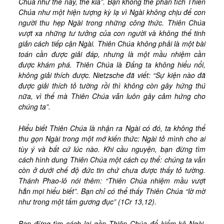
Chúa như thế này, thế kia”. Bạn không thể phân tích Thiên
Chúa như một hiện tượng kỳ lạ vì Ngài không chịu để con
người thu hẹp Ngài trong những công thức. Thiên Chúa
vượt xa những tư tưởng của con người và không thể tinh
giản cách tiếp cận Ngài. Thiên Chúa không phải là một bài
toán cần được giải đáp, nhưng là một mầu nhiệm cần
được khám phá. Thiên Chúa là Đấng ta không hiểu nổi,
không giải thích được. Nietzsche đã viết: “Sự kiện nào đã
được giải thích tỏ tường rồi thì không còn gây hứng thú
nữa, vì thế mà Thiên Chúa vẫn luôn gây cảm hứng cho
chúng ta”.
Hiểu biết Thiên Chúa là nhận ra Ngài có đó, ta không thể
thu gọn Ngài trong một mớ kiến thức: Ngài tỏ mình cho ai
tùy ý và bất cứ lúc nào. Khi cầu nguyện, bạn đừng tìm
cách hình dung Thiên Chúa một cách cụ thể: chúng ta vẫn
còn ở dưới chế độ đức tin chứ chưa được thấy tỏ tường.
Thánh Phao-lô nói thêm: “Thiên Chúa nhiệm mầu vượt
hẳn mọi hiểu biết”. Bạn chỉ có thể thấy Thiên Chúa “lờ mờ
như trong một tấm gương đục” (1Cr 13,12).
Bạn đừng tìm cách lại gần Thiên Chúa để kiểm kê Ngài.