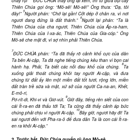
cháy rụi
”
ĐỨC CHÚA thấy ông lại xem, thì từ giữa bụi cây
Thiên Chúa gọi ông: “Mô-sê! Mô-sê!” Ông thưa: “Dạ, tôi
5
đây!”
Người phán: “Chớ lại gần! Cởi dép ở chân ra, vì nơi
6
ngươi đang đứng là đất thánh.”
Người lại phán: “Ta là
Thiên Chúa của cha ngươi, Thiên Chúa của Áp-ra-ham,
Thiên Chúa của I-xa-ác, Thiên Chúa của Gia-cóp.” Ông
Mô-sê che mặt đi, vì sợ nhìn phải Thiên Chúa.
7
ĐỨC CHÚA phán: “Ta đã thấy rõ cảnh khổ cực của dân
Ta bên Ai-cập, Ta đã nghe tiếng chúng kêu than vì bọn cai
8
hành hạ. Phải, Ta biết các nỗi đau khổ của chúng.
Ta
xuống giải thoát chúng khỏi tay người Ai-cập, và đưa
chúng từ đất ấy lên một miền đất tốt tươi, rộng lớn, miền
đất tràn trề sữa và mật, xứ sở của người Ca-na-an, Khết,
E-mô-ri,
9
Pơ-rít-di, Khi-vi và Giơ-vút.
Giờ đây, tiếng rên siết của con
cái Ít-ra-en đã thấu tới Ta; Ta cũng đã thấy cảnh áp bức
10
chúng phải chịu vì người Ai-cập.
Bây giờ, ngươi hãy đi! Ta
sai ngươi đến với Pha-ra-ô để đưa dân Ta là con cái Ít-ra-
en ra khỏi Ai-cập.”
2. Trước hết, Đức Chúa quyến rũ ông Mô-sê