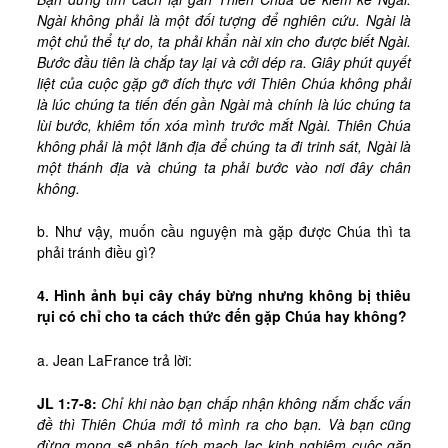
Ngài không phải là một đối tượng để nghiên cứu. Ngài là
một chủ thể tự do, ta phải khẩn nài xin cho được biết Ngài.
Bước đầu tiên là chắp tay lại và cởi dép ra. Giây phút quyết
liệt của cuộc gặp gỡ đích thực với Thiên Chúa không phải
là lúc chúng ta tiến đến gần Ngài mà chính là lúc chúng ta
lùi bước, khiêm tốn xóa mình trước mắt Ngài. Thiên Chúa
không phải là một lãnh địa để chúng ta đi trinh sát, Ngài là
một thánh địa và chúng ta phải bước vào nơi đây chân
không.
b. Như vậy, muốn cầu nguyện mà gặp được Chúa thì ta
phải tránh điều gì?
4. Hình ảnh bụi cây cháy bừng nhưng không bị thiêu
rụi có chỉ cho ta cách thức đến gặp Chúa hay không?
a. Jean LaFrance trả lời:
JL 1:7-8:
Chỉ khi nào bạn chấp nhận không nắm chắc vấn
đề thì Thiên Chúa mới tỏ mình ra cho bạn. Và bạn cũng
đừng mong sẽ phân tích mạch lạc kinh nghiệm cuộc gặp