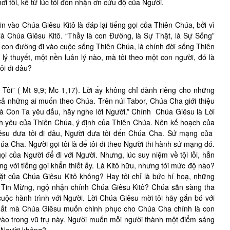
ơi tôi, kể từ lúc tôi đón nhận ơn cứu độ của Người.
in vào Chúa Giêsu Kitô là đáp lại tiếng gọi của Thiên Chúa, bởi vì
là Chúa Giêsu Kitô. “Thầy là con Đường, là Sự Thật, là Sự Sống”
là con đường đi vào cuộc sống Thiên Chúa, là chính đời sống Thiên
 lý thuyết, một nền luân lý nào, mà tôi theo một con người, đó là
ôi đi đâu?
 Tôi” ( Mt 9,9; Mc 1,17). Lời ấy không chỉ dành riêng cho những
cả những ai muốn theo Chúa. Trên núi Tabor, Chúa Cha giới thiệu
là Con Ta yêu dấu, hãy nghe lời Người.” Chính Chúa Giêsu là Lời
tình yêu của Thiên Chúa, ý định của Thiên Chúa. Nên kế hoạch của
iêsu đưa tôi đi đâu, Người đưa tôi đến Chúa Cha. Sứ mạng của
a Cha. Người gọi tôi là để tôi đi theo Người thi hành sứ mạng đó.
ọi của Người để đi với Người. Nhưng, lúc suy niệm về tội lỗi, hẳn
ửng với tiếng gọi khẩn thiết ấy. Là Kitô hữu, nhưng tới mức độ nào?
t của Chúa Giêsu Kitô không? Hay tôi chỉ là bức hí hoạ, những
Tin Mừng, ngộ nhận chính Chúa Giêsu Kitô? Chúa sẵn sàng tha
 cuộc hành trình với Người. Lời Chúa Giêsu mời tôi hãy gắn bó với
nhất mà Chúa Giêsu muốn chinh phục cho Chúa Cha chính là con
 vào trong vũ trụ này. Người muốn mỗi người thành một điểm sáng