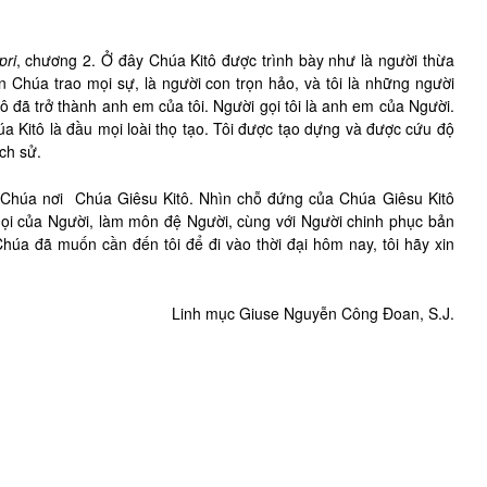
pri
, chương 2. Ở đây Chúa Kitô được trình bày như là người thừa
 Chúa trao mọi sự, là người con trọn hảo, và tôi là những người
ô đã trở thành anh em của tôi. Người gọi tôi là anh em của Người.
úa Kitô là đầu mọi loài thọ tạo. Tôi được tạo dựng và được cứu độ
ịch sử.
n Chúa nơi Chúa Giêsu Kitô. Nhìn chỗ đứng của Chúa Giêsu Kitô
ời gọi của Người, làm môn đệ Người, cùng với Người chinh phục bản
Chúa đã muốn cần đến tôi để đi vào thời đại hôm nay, tôi hãy xin
Linh mục Giuse Nguyễn Công Đoan, S.J.