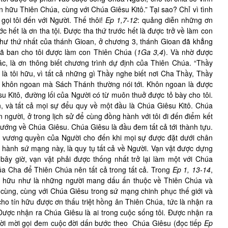
hữu Thiên Chúa, cùng với Chúa Giêsu Kitô.” Tại sao? Chỉ vì tình
ọi tôi đến với Người. Thế thôi!
Ep 1,7-12
: quảng diễn những ơn
 hết là ơn tha tội. Được tha thứ trước hết là được trở về làm con
thư thứ nhất của thánh Gioan, ở chương 3, thánh Gioan đã khẳng
đã ban cho tôi được làm con Thiên Chúa (
1Ga 3,4
). Và nhờ được
c, là ơn thông biết chương trình dự định của Thiên Chúa. “Thầy
 là tôi hữu, vì tất cả những gì Thầy nghe biết nơi Cha Thầy, Thầy
c khôn ngoan mà Sách Thánh thường nói tới. Khôn ngoan là được
u Kitô, đường lối của Người có từ muôn thuở được tỏ bày cho tôi.
n, và tất cả mọi sự đểu quy về một đầu là Chúa Giêsu Kitô. Chúa
 người, ở trong lịch sử để cùng đồng hành với tôi đi đến điểm kết
 hướng về Chúa Giêsu. Chúa Giêsu là đầu đem tất cả tới thành tựu.
h vương quyền của Người cho đến khi mọi sự được đặt dưới chân
i hành sứ mạng này, là quy tụ tất cả về Người. Vạn vật được dựng
ây giờ, vạn vật phải được thống nhất trở lại làm một với Chúa
úa Cha để Thiên Chúa nên tất cả trong tất cả. Trong
Ep 1, 13-14
,
tín hữu như là những người mang dấu ấn thuộc về Thiên Chúa và
 cùng, cùng với Chúa Giêsu trong sứ mạng chinh phục thế giới và
 cho tín hữu được ơn thấu triệt hồng ân Thiên Chúa, tức là nhận ra
ược nhận ra Chúa Giêsu là ai trong cuộc sống tôi. Được nhận ra
i lời mời gọi đem cuộc đời dấn bước theo Chúa Giêsu (đọc tiếp
Ep