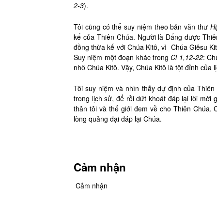
2-3
).
Tôi cũng có thể suy niệm theo bản văn thư
Hi
kế của Thiên Chúa. Người là Đấng được Thiên
đồng thừa kế với Chúa Kitô, vì Chúa Giêsu Kit
Suy niệm một đoạn khác trong
Cl 1,12-22
: Ch
nhờ Chúa Kitô. Vậy, Chúa Kitô là tột đỉnh của l
Tôi suy niệm và nhìn thấy dự định của Thiê
trong lịch sử, để rồi dứt khoát đáp lại lời m
thân tôi và thế giới đem về cho Thiên Chúa. 
lòng quảng đại đáp lại Chúa.
Cảm nhận
Cảm nhận