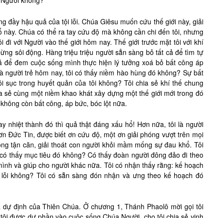
i Người không?
mang đầy hậu quả của tội lỗi. Chúa Giêsu muốn cứu thế giới này, giải
ổ này. Chúa có thể ra tay cứu độ mà không cần chi đến tôi, nhưng
đi với Người vào thế giới hôm nay. Thế giới trước mặt tôi với khí
ừng sôi động. Hàng triệu triệu người sẳn sàng bỏ tất cả để tìm tự
ả để đem cuộc sống mình thực hiện lý tưởng xoá bỏ bất công áp
là người trẻ hôm nay, tôi có thấy niềm hào hùng đó không? Sự bất
ôi sục trong huyết quản của tôi không? Tôi chia sẻ khí thế chung
ia sẻ cùng một niềm khao khát xây dựng một thế giới mới trong đó
không còn bất công, áp bức, bóc lột nữa.
y nhiệt thành đó thì quả thật đáng xấu hổ! Hơn nữa, tôi là người
n Đức Tin, được biết ơn cứu độ, một ơn giải phóng vượt trên mọi
hóng tận căn, giải thoát con người khỏi mầm mống sự đau khổ. Tôi
 có thấy mục tiêu đó không? Có thấy đoàn người đông đảo đi theo
ình và giúp cho người khác nữa. Tôi có nhận thấy rằng: kế hoạch
i lỗi không? Tôi có sẵn sàng đón nhận và ưng theo kế hoạch đó
 dự định của Thiên Chúa. Ở chương 1, Thánh Phaolô mời gọi tôi
tôi được dự phần vào cuộc sống Chúa Người, cho tôi chia sẻ vinh