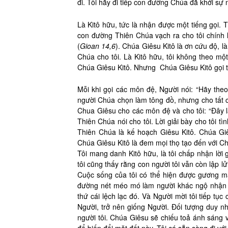
đi. Tôi hãy đi tiếp con đường Chúa đã khởi sự n
Là Kitô hữu, tức là nhận được một tiếng gọi. T
con đường Thiên Chúa vạch ra cho tôi chính 
(
Gioan 14,6
). Chúa Giêsu Kitô là ơn cứu độ, 
Chúa cho tôi. Là Kitô hữu, tôi không theo một
Chúa Giêsu Kitô. Nhưng Chúa Giêsu Kitô gọi t
Mỗi khi gọi các môn đệ, Người nói: “Hãy theo
người Chúa chọn làm tông đồ, nhưng cho tất 
Chua Giêsu cho các môn đệ và cho tôi: “Đây 
Thiên Chúa nói cho tôi. Lời giải bày cho tôi 
Thiên Chúa là kế hoạch Giêsu Kitô. Chúa G
Chúa Giêsu Kitô là đem mọi thọ tạo đến với Chú
Tôi mang danh Kitô hữu, là tôi chấp nhận lời g
tôi cũng thấy rằng con người tôi vẫn còn lập l
Cuộc sống của tôi có thể hiện được gương mặ
đường nét méo mó làm người khác ngộ nhận 
thứ cái lệch lạc đó. Và Người mời tôi tiếp tục
Người, trở nên giống Người. Đối tượng duy 
người tôi. Chúa Giêsu sẽ chiếu toả ánh sáng