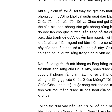
để biến đổi mặt đất này. Tôi có sẵn sàng đi vớ
Khi suy niệm về tội lỗi, tôi thấy thế giới này 
phóng con người ra khỏi cái quằn quại đau kh
Chúa đã muốn cần đến tôi, và Chúa mời gọi tôi 
thế của biết bao phong trào giải phóng bừng b
do độc lập cho quê hương, sẵn sàng bỏ tất c
bức, đấu tranh để được quyền làm người. Tôi 
khuất của chí làm người nơi tâm hồn trẻ có s
này của bao tâm hồn trẻ trên thế giới này. Ch
có hạnh phúc, được sống trong tình huynh đệ, 
Nếu tôi là người trẻ mà không có lòng hăng sa
trẻ nhận ánh sáng của Chúa Kitô, nhận được ơ
cuộc giải phóng trần gian này, một sự giải p
có nghe tiếng gọi của Chúa Giêsu không? Tôi
Chúa Giêsu, đem một cuộc sống mới cho đời m
tình yêu mới thắng được sự phá hoại của tộ
không?
Tôi có thể dựa vào bản văn
Ep 1-3
để nhìn ra
hãy chúc tụng Chúa vì ơn lành Người ban cho 