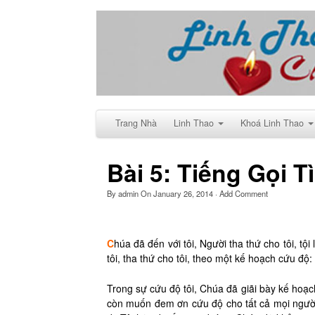
Trang Nhà
Linh Thao
Khoá Linh Thao
Bài 5: Tiếng Gọi T
By
admin
On
January 26, 2014
·
Add Comment
C
húa đã đến với tôi, Người tha thứ cho tôi, tội
tôi, tha thứ cho tôi, theo một kế hoạch cứu độ
Trong sự cứu độ tôi, Chúa đã giãi bày kế hoạc
còn muốn đem ơn cứu độ cho tất cả mọi người