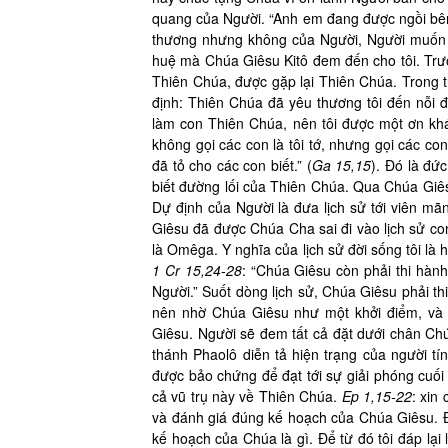
quang của Người. “Anh em đang được ngồi bên 
thương nhưng không của Người, Người muốn g
huệ mà Chúa Giêsu Kitô đem đến cho tôi. Trước
Thiên Chúa, được gặp lại Thiên Chúa. Trong 
định: Thiên Chúa đã yêu thương tôi đến nỗi 
làm con Thiên Chúa, nên tôi được một ơn khá
không gọi các con là tôi tớ, nhưng gọi các con
đã tỏ cho các con biết.” (
Ga 15,15
). Đó là đứ
biết đường lối của Thiên Chúa. Qua Chúa Giês
Dự định của Người là đưa lịch sử tới viên mã
Giêsu đã được Chúa Cha sai đi vào lịch sử con
là Omêga. Y nghĩa của lịch sử đời sống tôi là
1 Cr 15,24-28
: “Chúa Giêsu còn phải thi hàn
Người.” Suốt dòng lịch sử, Chúa Giêsu phải th
nên nhờ Chúa Giêsu như một khởi điểm, và b
Giêsu. Người sẽ đem tất cả đặt dưới chân Ch
thánh Phaolô diễn tả hiện trạng của người 
được bảo chứng để đạt tới sự giải phóng cuối
cả vũ trụ này về Thiên Chúa.
Ep 1,15-22
: xin
và đánh giá đúng kế hoạch của Chúa Giêsu. Đ
kế hoạch của Chúa là gì. Để từ đó tôi đáp lạ