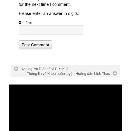
for the next time I comment.
Please enter an answer in digits:
3 − 1 =
Ngu dại và Điên rồ vì Đức Kitô
Thông tin về Khóa huấn luyện Hướng dẫn Linh Thao