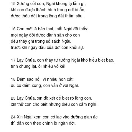
15 Xương cốt con, Ngài không lạ lẫm gì,
khi con được thành hình trong nơi bí ẩn,
được thêu dệt trong lòng đất thẳm sâu.
16 Con mới là bào thai, mắt Ngài đã thấy;
mọi ngày đời được dành sẵn cho con
đều thấy ghi trong sổ sách Ngài,
trước khi ngày đầu của đời con khởi sự.
17 Lạy Chúa, con thấy tư tưởng Ngài khó hiểu biết bao,
tính chung lại, ôi nhiều vô kể!
18 Đếm sao nổi, vì nhiều hơn cát;
dù có đếm xong, con vẫn ở với Ngài.
23 Lạy Chúa, xin dò xét để biết rõ lòng con,
xin thử con cho biết những điều con cảm nghĩ.
24 Xin Ngài xem con có lạc vào đường gian ác
thì dẫn con theo chính lộ ngàn đời.