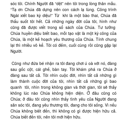
sóc tôi. Chính Người đã “dệt” nên tôi trong lòng thân mẫu.
“Tạ ơn Chúa đã dựng nên con cách lạ lùng. Công trình
Ngài xiết bao kỳ diệu!” Từ
khi là một bào thai, Chúa đã
thấu suốt tôi hết. Cả những ngày đời của tôi, hình như
cũng đã được viết trong sổ sách của Chúa. Tư tưởng
Chúa huyền diệu biết bao, mỗi tạo vật là một kỳ công của
Chúa, là một kế hoạch yêu thương của Chúa. Tính chung
lại thì nhiều vô kể. Tôi có đếm, cuối cùng rồi cũng gặp lại
Người.
Cũng như đứa bé nhận ra tôi đang chơi ú oà với nó, đàng
sau gốc cột, cái ghế, bàn tay. Tôi khám phá ra Chúa ở
đàng sau tất cả. Tôi nhìn cuộc đời, nhìn tất cả những gì
làm thành cuộc đời của tôi, nhìn tất cả những gì bao
quanh
tôi, nhìn trong không gian và thời gian, tôi sẽ thấy
không lúc nào Chúa không hiện diện. Ở đâu cũng có
Chúa; ở đâu tôi cũng nhìn thấy tình yêu của Người đang
săn sóc tôi, đang yêu thương tôi, đang cho tôi sống. Vì nếu
Chúa không biết đến, thì không có gì được hiện hữu cả.
Chúa biết đến tôi, nên tôi mới hiện hữu.