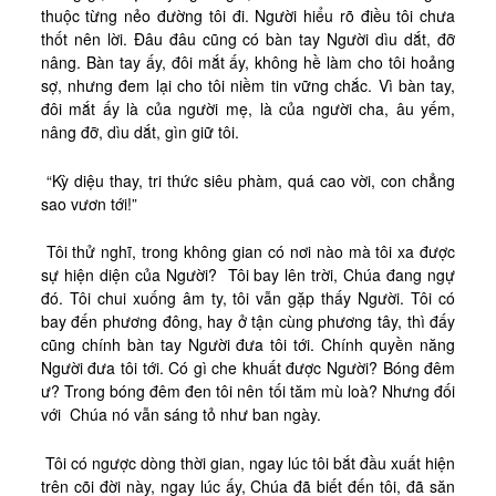
Tài Liệu
thuộc từng nẻo đường tôi đi. Người hiểu rõ điều tôi chưa
thốt nên lời. Đâu đâu cũng có bàn tay Người dìu dắt, đỡ
Sách Linh Thao
nâng. Bàn tay ấy, đôi mắt ấy, không hề làm cho tôi hoảng
Chú Giải Linh Thao
sợ, nhưng đem lại cho tôi niềm tin vững chắc. Vì bàn tay,
đôi mắt ấy là của người mẹ, là của người cha, âu yếm,
Khóa HD Linh hướng
nâng đỡ, dìu dắt, gìn giữ tôi.
Linh Thao Tám Ngày
“Kỳ diệu thay, tri thức siêu phàm, quá cao vời, con chẳng
Linh Thao Mười Ngày
sao vươn tới!”
Linh Thao 30 Ngày
Tôi thử nghĩ, trong không gian có nơi nào mà tôi xa được
Linh Thao Trong Cuộc Sống
sự hiện diện của Người?
Tôi bay lên trời, Chúa đang ngự
đó. Tôi chui xuống âm ty, tôi vẫn gặp thấy Người. Tôi có
bay đến phương đông, hay ở tận cùng phương tây, thì đấy
cũng chính bàn tay Người đưa tôi tới. Chính quyền năng
Người đưa tôi tới. Có gì che khuất được Người? Bóng đêm
ư? Trong bóng đêm đen tôi nên tối tăm mù loà? Nhưng đối
với
Chúa nó vẫn sáng tỏ như ban ngày.
Tôi có ngược dòng thời gian, ngay lúc tôi bắt đầu xuất hiện
trên cõi đời này, ngay lúc ấy, Chúa đã biết đến tôi, đã săn