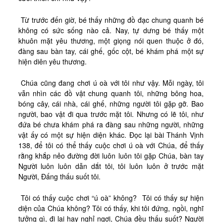
Kinh Nghiệm
Từ trước đến giờ, bé thấy những đồ đạc chung quanh bé
Hình Ảnh
không có sức sống nào cả. Nay, tự dưng bé thấy một
Cầu Nguyện
khuôn mặt yêu thương, một giọng nói quen thuộc ở đó,
đàng sau bàn tay, cái ghế, gốc cột, bé khám phá một sự
Bài Cầu Nguyện
hiện diên yêu thương.
Cách Cầu Nguyện
Chúa cũng đang chơi ú oà với tôi như vậy. Mỗi ngày, tôi
Nhận Định
vẫn nhìn các đồ vật chung quanh tôi, những bông hoa,
bóng cây, cái nhà, cái ghế, những người tôi gặp gỡ. Bao
Phương Pháp CN, Xét Mình
người, bao vật đi qua trước mặt tôi. Nhưng có lẽ tôi, như
Tác Phẩm
đứa bé chưa khám phá ra đàng sau những người, những
vật ấy có một sự hiện diện khác. Đọc lại bài Thánh Vịnh
Được Làm Môn Đệ
138, để tôi có thể thấy cuộc chơi ú oà với Chúa, để thấy
rằng khắp nẻo đường đời luôn luôn tôi gặp Chúa, bàn tay
Đến với Ba Ngôi qua Kinh Lạy Cha
Người luôn luôn dẫn dắt tôi, tôi luôn luôn ở trước mặt
Trên Đường LBTM
Người, Đấng thấu suốt tôi.
Thao Luyện Nhẹ Nhàng
Tôi có thấy cuộc chơi “ú oà” không?
Tôi có thấy sự hiện
Xin Cho Con Gặp Được Chúa
diện của Chúa không? Tôi có thấy, khi tôi đứng, ngồi, nghĩ
tưởng gì, đi lại hay nghỉ ngơi, Chúa đều thấu suốt? Người