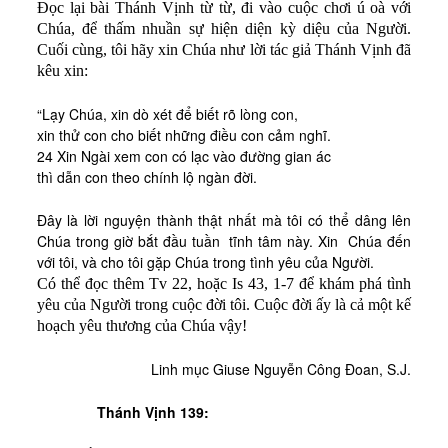
Đọc lại bài Thánh Vịnh từ từ, đi vào cuộc chơi ú oà với
Chúa, để thấm nhuần sự hiện diện kỳ diệu của Người.
Cuối cùng, tôi hãy xin Chúa như lời tác giả Thánh Vịnh đã
kêu xin:
“Lạy Chúa, xin dò xét để biết rõ lòng con,
xin thử con cho biết những điều con cảm nghĩ.
24 Xin Ngài xem con có lạc vào đường gian ác
thì dẫn con theo chính lộ ngàn đời.
Đây là lời nguyện thành thật nhất mà tôi có thể dâng lên
Chúa trong giờ bắt đầu tuần
tĩnh tâm này. Xin
Chúa đến
với tôi, và cho tôi gặp Chúa trong tình yêu của Người.
Có thể đọc thêm Tv 22, hoặc Is 43, 1-7 để khám phá tình
yêu của Người trong cuộc đời tôi. Cuộc đời ấy là cả một kế
hoạch yêu thương của Chúa vậy!
Linh mục Giuse Nguyễn Công Đoan, S.J.
Thánh Vịnh 139: