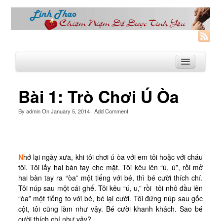
Bài 1: Trò Chơi Ú Òa
Trang Nhà
By
admin
On
January 5, 2014
·
Add Comment
Linh Thao
Linh Thao là gì?
N
hớ lại ngày xưa, khi tôi chơi ú òa với em tôi hoặc với cháu
Linhthao.org
tôi. Tôi lấy hai bàn tay che mặt. Tôi kêu lên “ú, ú”, rồi mở
Bạn Đường Linh Thao
hai bàn tay ra “òa” một tiếng với bé, thì bé cười thích chí.
Tôi núp sau một cái ghế. Tôi kêu “ú, u,” rồi
tôi nhô đầu lên
Để Tự Do và Hạnh Phúc hơn
“òa” một tiếng to với bé, bé lại cười. Tôi đứng núp sau gốc
cột, tôi cũng làm như vậy. Bé cười khanh khách. Sao bé
Khoá Linh Thao
cười thích chí như vậy?