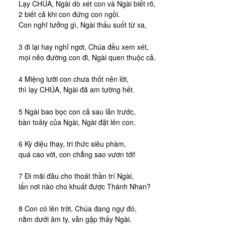
Lạy CHÚA, Ngài dò xét con và Ngài biết rõ,
2 biết cả khi con đứng con ngồi.
Con nghĩ tưởng gì, Ngài thấu suốt từ xa,
3 đi lại hay nghỉ ngơi, Chúa đều xem xét,
mọi nẻo đường con đi, Ngài quen thuộc cả.
4 Miệng lưỡi con chưa thốt nên lời,
thì lạy CHÚA, Ngài đã am tường hết.
5 Ngài bao bọc con cả sau lẫn trước,
bàn toâiy của Ngài, Ngài đặt lên con.
6 Kỳ diệu thay, tri thức siêu phàm,
quá cao vời, con chẳng sao vươn tới!
7 Đi mãi đâu cho thoát thần trí Ngài,
lẩn nơi nào cho khuất được Thánh Nhan?
8 Con có lên trời, Chúa đang ngự đó,
nằm dưới âm ty, vẫn gặp thấy Ngài.