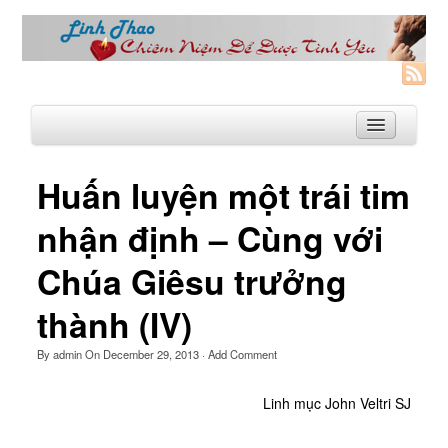
Huấn luyện một trái tim
Trang Nhà
nhận định – Cùng với
Linh Thao
Chúa Giêsu trưởng
Linh Thao là gì?
thành (IV)
Linhthao.org
Bạn Đường Linh Thao
By
admin
On
December 29, 2013
·
Add Comment
Để Tự Do và Hạnh Phúc hơn
Linh mục John Veltri SJ
Khoá Linh Thao