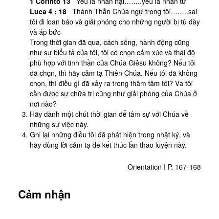
1 Corintô 13
Yêu là nhẫn nại……..yêu là nhân từ
Luca 4 : 18
Thánh Thần Chúa ngự trong tôi……..sai
tôi đi loan báo và giải phóng cho những người bị tù đày
và áp bức
Trong thời gian đã qua, cách sống, hành động cũng
như sự biểu tả của tôi, tôi có chọn cảm xúc và thái độ
phù hợp với tinh thần của Chúa Giêsu không? Nếu tôi
đã chọn, thì hãy cảm tạ Thiên Chúa. Nếu tôi đã không
chọn, thì điều gì đã xảy ra trong thâm tâm tôi? Và tôi
cần được sự chữa trị cũng như giải phóng của Chúa ở
nơi nào?
Hãy dành một chút thời gian để tâm sự với Chúa về
những sự việc này.
Ghi lại những điều tôi đã phát hiện trong nhật ký, và
hãy dùng lời cảm tạ để kết thúc lần thao luyện này.
Orientation I P. 167-168
Cảm nhận