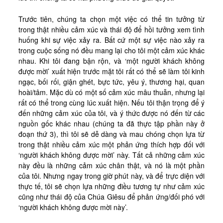
Tài Liệu
Trước tiên, chúng ta chọn một việc có thể tin tưởng từ
Sách Linh Thao
trong thật nhiều cảm xúc và thái độ để hồi tưởng xem tình
Chú Giải Linh Thao
huống khi sự việc xảy ra. Bất cứ một sự việc nào xảy ra
trong cuộc sống nó đều mang lại cho tôi một cảm xúc khác
Khóa HD Linh hướng
nhau. Khi tôi đang bận rộn, và ‘một người khách không
Linh Thao Tám Ngày
được mời’ xuất hiện trước mặt tôi rất có thể sẽ làm tôi kinh
ngạc, bối rối, giận ghét, bực tức, yêu ý, thương hại, quan
Linh Thao Mười Ngày
hoài/tâm. Mặc dù có một số cảm xúc mâu thuẫn, nhưng lại
rất có thể trong cùng lúc xuất hiện. Nếu tôi thận trọng để ý
Linh Thao 30 Ngày
đến những cảm xúc của tôi, và ý thức được nó đến từ các
Linh Thao Trong Cuộc Sống
nguồn gốc khác nhau (chúng ta đã thực tập phần này ở
đoạn thứ 3), thì tôi sẽ dễ dàng và mau chóng chọn lựa từ
trong thật nhiều cảm xúc một phản ứng thích hợp đối với
‘người khách không được mời’ này. Tất cả những cảm xúc
này đều là những cảm xúc chân thật, và nó là một phần
của tôi. Nhưng ngay trong giờ phút này, và để trực diện với
thực tế, tôi sẽ chọn lựa những điều tương tự như cảm xúc
cũng như thái độ của Chúa Giêsu để phản ứng/đối phó với
‘người khách không được mời này’.