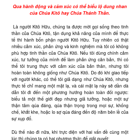
Kinh Nghiệm
Qua hành động và cảm xúc có thể biểu lộ dung nhan
của Chúa Kitô hay Chúa Thánh Thần.
Hình Ảnh
Cầu Nguyện
Là người Kitô Hữu, chúng ta được mời gọi sống theo tinh
thần của Chúa Kitô, tận dụng khả năng của mình để thực
Bài Cầu Nguyện
tế thi hành bổn phận người Kitô Hữu. Tuy nhiên có thật
Cách Cầu Nguyện
nhiều cảm xúc, phản ứng và kinh nghiệm mà tôi có không
phù hợp tinh thần của Chúa Kitô. Nếu tôi dùng chính cảm
Nhận Định
xúc, tư tưởng của mình để làm phản ứng căn bản, thì có
thể tôi trung thực với cảm xúc của bản thân, nhưng tôi
Phương Pháp CN, Xét Mình
hoàn toàn không giống như Chúa Kitô. Do đó khi giao tiếp
Tác Phẩm
với người khác, có thể tôi giả dạng như Chúa Kitô, nhưng
thực tế chỉ mang một mặt lạ, và cái mặt lạ này sẽ dần dà
Được Làm Môn Đệ
dẫn tôi đi đến một phương hướng hoàn toàn đối ngược:
Đến với Ba Ngôi qua Kinh Lạy Cha
biểu tả một thế giới đẹp nhưng giả tưởng, hoặc một sự
thận tâm qúa đáng, qúa thận trọng trong mọi sự, khống
Trên Đường LBTM
chế, khắt khe, hoặc lo sợ qúa đáng đến độ nằm bên lề của
sự xụp đổ.
Thao Luyện Nhẹ Nhàng
Xin Cho Con Gặp Được Chúa
Dù thế nào đi nữa, khi trực diện với hai vấn đề cùng một
lúc thì chúng ta có hai phương thức để giải quyết: