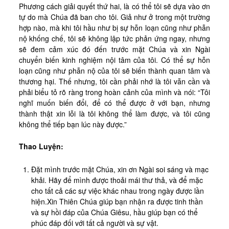
Phương cách giải quyết thứ hai, là có thể tôi sẽ dựa vào ơn
tự do mà Chúa đã ban cho tôi. Giả như ở trong một trường
hợp nào, mà khi tôi hầu như bị sự hỗn loạn cũng như phẫn
nộ khống chế, tôi sẽ không lập tức phản ứng ngay, nhưng
sẽ đem cảm xúc đó đến trước mặt Chúa và xin Ngài
chuyển biến kinh nghiệm nội tâm của tôi. Có thể sự hỗn
loạn cũng như phẫn nộ của tôi sẽ biến thành quan tâm và
thương hại. Thế nhưng, tôi cần phải nhớ là tôi vẫn cần và
phải biểu tỏ rõ ràng trong hoàn cảnh của mình và nói: “Tôi
nghĩ muốn biến đổi, để có thể được ở với bạn, nhưng
thành thật xin lỗi là tôi không thể làm được, và tôi cũng
không thể tiếp bạn lúc này được.”
Thao Luyện:
Đặt mình trước mặt Chúa, xin ơn Ngài soi sáng và mạc
khải. Hãy để mình được thoải mái thư thả, và để mặc
cho tất cả các sự việc khác nhau trong ngày được lần
hiện.Xin Thiên Chúa giúp bạn nhận ra được tinh thần
và sự hồi đáp của Chúa Giêsu, hầu giúp bạn có thể
phúc đáp đối với tất cả người và sự vật.