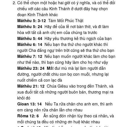
Có thể chọn một hoặc hai giờ có ý nghĩa, và có thể đối
chiếu với các câu Kinh Thánh ở dưới đây hay chọn
đoạn Kinh Thánh khác
Máthêu 5:
3-12
Tám Mối Phúc Thật
Máthêu 5: 24
Hãy để của lễ nơi bàn thờ, và đi làm
hòa với tất cả anh chị em của chúng ta trước
M
á
th
ê
u 5: 44
Hãy yêu thương kẻ thù ngịch của bạn
Máthêu 6: 14
Nếu bạn tha thứ cho người khác thì
người Cha đấng ngự trên trời cũng sẽ tha thứ cho bạn
Máthêu 7: 12
Nếu bạn muốn người khác làm cho bạn
như thế nào, thì bạn cũng hãy làm cho họ như vậy
Máthêu 23: 24 M
ắt đui mù mà lại làm người dẫn
đường, người chắt chiu con bọ con muỗi, nhưng lại
nuốt chiếm cả con lạc đà
Máthêu 21: 12
Chúa Giêsu vào trong đền Thánh, và
xua đuổi tất cả những người buôn bán, thương mại ra
khỏi đó
Gioan 13: 14
Nếu Ta rửa chân cho anh em, thì anh
em càng nên rửa chân lẫn cho nhau
Rôma 12: 6
Ân sủng đón nhận tùy theo cá nhân
,
và
mỗi chúng ta đều có những ơn huệ khác nhau