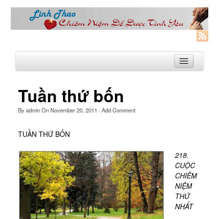
Tuần thứ bốn
Trang Nhà
By
admin
On
November 20, 2011
·
Add Comment
Linh Thao
TUẦN THỨ BỐN
Linh Thao là gì?
218.
Linhthao.org
CUỘC
Bạn Đường Linh Thao
CHIÊM
NIỆM
Để Tự Do và Hạnh Phúc hơn
THỨ
NHẤT
Khoá Linh Thao