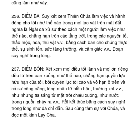
cũng làm như vậy.
236. ĐIỂM BA: Suy xét xem Thiên Chúa làm việc và hành
động cho tôi như thế nào trong mọi tạo vật trên mặt đất,
nghĩa là Ngài đã xử sự theo cách một người làm việc như
thế nào, chẳng hạn trên các tầng trời, trong các nguyên tố,
thảo mộc, hoa, thú vật v.v., bằng cách ban cho chúng thực
thể, sự sinh tổn, sức tăng trưởng, và cảm giác v.v.. Đoạn
suy nghĩ trong lòng.
237. ĐIỂM BỐN: Xét xem mọi điều tốt lành và mọi ơn riêng
đều từ trên ban xuống như thế nào, chẳng hạn quyền lực
hữu hạn của tôi, bởi quyền lực tối cao và vô hạn ở trên và
cả sự công bằng, lòng nhân từ hiền hậu, thương xót v.v.,
như những tia sáng từ mặt trời chiếu xuống, như nước
trong nguồn chảy ra v.v.. Rồi kết thúc bằng cách suy nghĩ
trong lòng như đã chỉ dẫn. Sau cùng tâm sự với Chúa, và
đọc một kinh Lạy Cha.