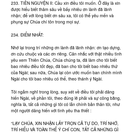
233. TIỀN NGUYỆN II: Cầu xin điều tôi muốn. Ở đây là xin
được hiểu biết thâm sâu về bấy nhiêu ơn lành đã lãnh
nhận; để với lòng biết ơn sâu xa, tôi có thể yêu mến và
phụng sự Chúa chí tôn trong mọi sự.
234. ĐIỂM NHẤT:
Nhớ lại trong trí những ơn lành đã lãnh nhận: ơn tạo dựng,
ơn cứu chuộc và các ơn riêng. Cân nhắc với thật nhiều tình
yêu xem Thiên Chúa, Chúa chúng ta, đã làm cho tôi biết
bao nhiêu điều tốt đẹp, đã ban cho tôi biết bao nhiêu thứ
của Ngài; sau nữa, Chúa lại còn ước muốn ban chính mình
Ngài cho tôi bao nhiêu có thể, theo thánh ý Ngài.
Tôi ngẫm nghĩ trong lòng, suy xét về điều tôi phải dâng
hiến Ngài, về phần tôi, theo đúng lẽ phải và sự công bằng,
nghĩa là, tất cả những gì tôi có lẫn chính bản thân tôi, như
một người dâng hiến với tình yêu tha thiết :
“LẠY CHÚA, XIN NHẬN LẤY TRỌN CẢ TỰ DO, TRÍ NHỚ,
TRÍ HIỂU VÀ TOÀN THỂ Ý CHÍ CON, TẤT CẢ NHỮNG GÌ