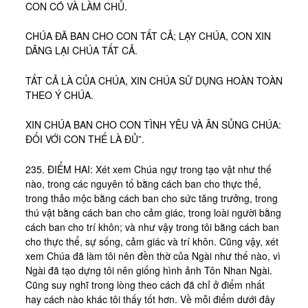
CON CÓ VÀ LÀM CHỦ.
CHÚA ĐÃ BAN CHO CON TẤT CẢ; LẠY CHÚA, CON XIN
DÂNG LẠI CHÚA TẤT CẢ.
TẤT CẢ LÀ CỦA CHÚA, XIN CHÚA SỬ DỤNG HOÀN TOÀN
THEO Ý CHÚA.
XIN CHÚA BAN CHO CON TÌNH YÊU VÀ ÂN SỦNG CHÚA:
ĐỐI VỚI CON THẾ LÀ ĐỦ”.
235. ĐIỂM HAI: Xét xem Chúa ngự trong tạo vật như thế
nào, trong các nguyên tố bằng cách ban cho thực thể,
trong thảo mộc bằng cách ban cho sức tăng trưởng, trong
thú vật bằng cách ban cho cảm giác, trong loài người bằng
cách ban cho trí khôn; và như vậy trong tôi bằng cách ban
cho thực thể, sự sống, cảm giác và trí khôn. Cũng vậy, xét
xem Chúa đã làm tôi nên đền thờ của Ngài như thế nào, vì
Ngài đã tạo dựng tôi nên giống hình ảnh Tôn Nhan Ngài.
Cũng suy nghĩ trong lòng theo cách đã chỉ ở điểm nhất
hay cách nào khác tôi thấy tốt hơn. Về mỗi điểm dưới đây