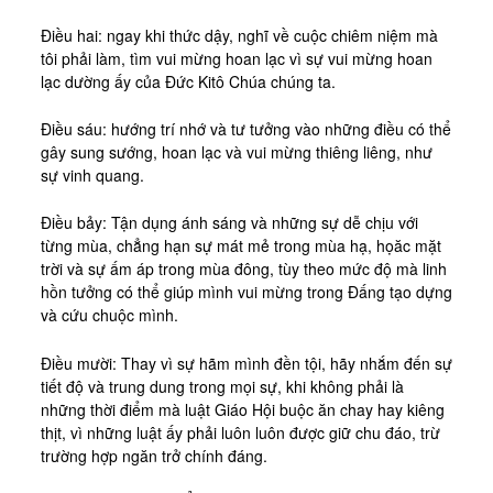
Điều hai: ngay khi thức dậy, nghĩ về cuộc chiêm niệm mà
tôi phải làm, tìm vui mừng hoan lạc vì sự vui mừng hoan
lạc dường ấy của Đức Kitô Chúa chúng ta.
Điều sáu: hướng trí nhớ và tư tưởng vào những điều có thể
gây sung sướng, hoan lạc và vui mừng thiêng liêng, như
sự vinh quang.
Điều bảy: Tận dụng ánh sáng và những sự dễ chịu với
từng mùa, chẳng hạn sự mát mẻ trong mùa hạ, họăc mặt
trời và sự ấm áp trong mùa đông, tùy theo mức độ mà linh
hồn tưởng có thể giúp mình vui mừng trong Đấng tạo dựng
và cứu chuộc mình.
Điều mười: Thay vì sự hãm mình đền tội, hãy nhắm đến sự
tiết độ và trung dung trong mọi sự, khi không phải là
những thời điểm mà luật Giáo Hội buộc ăn chay hay kiêng
thịt, vì những luật ấy phải luôn luôn được giữ chu đáo, trừ
trường hợp ngăn trở chính đáng.