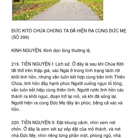
Kinh Nghiệm
Hình Ảnh
Cầu Nguyện
ĐỨC KITÔ CHÚA CHÚNG TA ĐÃ HIỆN RA CÙNG ĐỨC MẸ
Bài Cầu Nguyện
(SỐ 299)
Cách Cầu Nguyện
KINH NGUYỆN: Kinh dọn lòng thường lệ.
Nhận Định
219. TIỀN NGUYỆN I: Lịch sử. Ở đây là sau khi Chúa Kitô
Phương Pháp CN, Xét Mình
tắt thở trên thập giá, xác Ngài ở trong tình trạng tách rời
Tác Phẩm
khỏi linh hồn, nhưng vẫn luôn kết hợp cùng bản tính Thiên
Chúa, linh hồn đầy hạnh phúc Người xuống ngục tổ tông,
Được Làm Môn Đệ
vẫn luôn kết hiệp cùng thiên tính. Người rước linh hồn các
thánh ra khỏi ngục, đoạn trở lại mồ, và khi đã sống lại,
Đến với Ba Ngôi qua Kinh Lạy Cha
Người hiện ra cùng Đức Mẹ đầy ân phúc, bằng cả xác và
Trên Đường LBTM
hồn.
Thao Luyện Nhẹ Nhàng
220. TIỀN NGUYỆN II: Đặt khung cảnh, nhìn xem nơi
chốn. Ở đây là xem xét sự xếp đặt của mồ thánh, và nơi
Xin Cho Con Gặp Được Chúa
nhà Đức Mẹ; nhìn riêng từng phần một, phòng ngủ, nhà