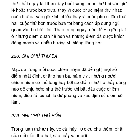
thứ nhất ngay khi thức dậy buổi sáng; cuộc thứ hai vào giờ
lễ họăc trước bữa trưa, thay vì cuộc phục niệm thứ nhất;
cuộc thứ ba vào giờ kinh chiều thay vì cuộc phục niệm thứ
hai; cuộc thứ bốn trước bữa tối bằng cách áp dụng ngũ
quan vào ba bài Linh Thao trong ngày; nên để ý ngừng lại
ở những điểm quan hệ hơn và những điểm đã được khích
động mạnh và nhiều hương vị thiêng liêng hơn.
228. GHI CHÚ THỨ BA
Mặc dù trong mỗi cuộc chiêm niệm đã đề nghị một số
điểm nhất định, chẳng hạn ba, năm v.v., nhưng người
chiêm niệm có thể tăng hay bớt số điểm như họ thấy đàng
nào dễ chịu hơn; như thế trước khi bắt đầu cuộc chiêm
niệm, điều rất có ích là dự phóng và xác định số điểm sẽ
làm.
229. GHI CHÚ THỨ BỐN
Trong tuần thứ tư này, về cả thảy 10 điều phụ thêm, phải
sửa đổi điều thứ hai, sáu, bảy và mười.