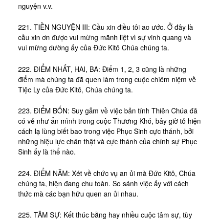
Tài Liệu
nguyện v.v.
Sách Linh Thao
221. TIỀN NGUYỆN III: Cầu xin điều tôi ao ước. Ở đây là
Chú Giải Linh Thao
cầu xin ơn được vui mừng mãnh liệt vì sự vinh quang và
vui mừng dường ấy của Đức Kitô Chúa chúng ta.
Khóa HD Linh hướng
222. ĐIỂM NHẤT, HAI, BA: Điểm 1, 2, 3 cũng là những
Linh Thao Tám Ngày
điểm mà chúng ta đã quen làm trong cuộc chiêm niệm về
Linh Thao Mười Ngày
Tiệc Ly của Đức Kitô, Chúa chúng ta.
Linh Thao 30 Ngày
223. ĐIỂM BỐN: Suy gẫm về việc bản tính Thiên Chúa đã
có vẻ như ẩn mình trong cuộc Thương Khó, bây giờ tỏ hiện
Linh Thao Trong Cuộc Sống
cách lạ lùng biết bao trong việc Phục Sinh cực thánh, bởi
những hiệu lực chân thật và cực thánh của chính sự Phục
Sinh ấy là thể nào.
224. ĐIỂM NĂM: Xét về chức vụ an ủi mà Đức Kitô, Chúa
chúng ta, hiện đang chu toàn. So sánh việc ấy với cách
thức mà các bạn hữu quen an ủi nhau.
225. TÂM SỰ: Kết thúc bằng hay nhiều cuộc tâm sự, tùy