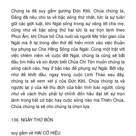
Chúng ta đã suy gẫm gương Đức Kitô, Chúa chúng ta,
Đấng đã nêu cho ta về bậc sống thứ nhất, tức là sự tuân
giữ các giới luật, khi Ngài sống trong sự vâng lời cha mẹ,
cũng như về bậc sống thứ hai tức là sự trọn lành theo
Phúc Âm, khi Chúa bỏ Cha nuôi và người Mẹ trần gian của
Ngài mà ở lại trong đền thờ để hiến mình vào việc thuần
túy phụng sự Cha Hằng Sống của Ngài. Cùng một trật với
việc chiêm niệm về cuộc đời Ngài, chúng ta cũng sẽ bắt
đầu tìm hiểu và xin được biết Chúa Chí Tôn muốn chúng ta
sống cách nào, hay ở bậc nào để phụng sự Ngài. Bởi vậy,
như để khởi đầu, ngay trong cuộc Linh Thao sau đây,
chúng ta sẽ xem xét ý của Đức Kitô, Chúa chúng ta và
ngược lại ý của kẻ thù địch của bản tính loài người, cũng
như về cách thức phải tự chỉnh đốn hầu đạt tới sự trọn
lành trong bất cứ bậc hay cuộc sống nào mà Thiên Chúa,
Chúa chúng ta sẽ cho chúng ta chọn lựa.
136. NGÀY THỨ BỐN
suy gẫm về HAI CỜ HIỆU