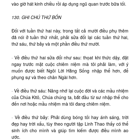
vào giờ hát kinh chiều rồi áp dụng ngũ quan trước bữa tối.
130. GHI CHÚ THỨ BỐN
Đối với tuần thứ hai này, trong tất cả mười điều phụ thêm
đã nói ở tuần thứ nhất, phải sửa đổi lại các tuần thứ hai,
thứ sáu, thứ bảy và một phần điều thứ mười.
· Về điều thứ hai sửa đổi như sau: thọat khi thức dậy, đặt
ngay trước mặt cuộc chiêm niệm mà tôi phải làm, với ý
muốn được biết Ngôi Lời Hằng Sống nhập thể hơn, để
phụng sự và theo chân Ngài hơn.
· Về điều thứ sáu: Năng nhớ lại cuộc đời và các mầu nhiệm
của Chúa Kitô, Chúa chúng ta, bắt đầu từ sư nhập thể cho
đến nơi hoặc mầu nhiệm mà tôi đang chiêm niệm.
· Về điều thứ bảy: Phải dùng bóng tối hay ánh sáng, trời
đẹp hay trời xấu, tùy theo người tập Linh Thao thấy có thể
sinh ích cho mình và giúp tìm kiếm được điều mình ao
ước.