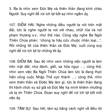
3. Ba là nhìn xem Đức Mẹ và thiên thần đang kính chào
Người. Suy nghĩ để rút ích lợi bởi sự nhìn ngắm ấy.
107. ĐIỂM HAI: Nghe những điều người ta nói trên mặt
đất, tức là nghe người ta nói với nhau, chửi rủa và nói
phạm thượng v.v., như thế nào. Cũng vậy nghe Ba Ngôi
Thiên Chúa phán: “chúng ta hãy cứu chuộc nhân loại…”.
Rồi những lời của thiên thần và Đức Mẹ; cuối cùng suy
nghĩ để rút ích lợi từ những lời ấy.
108. ĐIỂM BA: Sau đó nhìn xem những việc người ta làm
trên mặt đất, như đánh, giết, sa hỏa ngục …; cũng thế,
nhìn xem việc Ba Ngôi Thiên Chúa làm tức là đang thực
hiện công cuộc Nhập Thể cực thánh …; cũng thế, nhìn
xem thiên thần và Đứëc Mẹ làm gì, tức là thiên thần đang
thi hành chức vụ sứ giả và Đức Mẹ hạ mình khiêm nhường
và tạ ơn Thiên Chúa. Đoạn suy nghĩ để rút ích lợi bởi mỗi
việc ấy.
109. TÂM SỰ: Sau hết, tâm sự bằng cách nghĩ về điều tôi