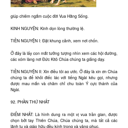
Kinh Nghiệm
Hình Ảnh
giúp chiêm ngắm cuộc đời Vua Hằng Sống.
Cầu Nguyện
KINH NGUYỆN: Kinh dọn lòng thường lệ.
Bài Cầu Nguyện
TIỀN NGUYỆN I: Đặt khung cảnh, xem nơi chốn.
Cách Cầu Nguyện
Nhận Định
Ở đây là lấy con mắt tưởng tượng nhìn xem các hội đường,
các xóm làng nơi Đức Kitô Chúa chúng ta giảng dạy.
Phương Pháp CN, Xét Mình
Tác Phẩm
TIỀN NGUYỆN II: Xin điều tôi ao ước. Ở đây là xin ơn Chúa
chúng ta để khỏi điếc lác với tiếng Ngài kêu gọi, nhưng
Được Làm Môn Đệ
được mau mắn và chăm chỉ chu toàn Ý cực thánh của
Ngài.
Đến với Ba Ngôi qua Kinh Lạy Cha
Trên Đường LBTM
92. PHẦN THỨ NHẤT
Thao Luyện Nhẹ Nhàng
ĐIỂM NHẤT: Là hình dung ra một vị vua trần gian, được
Xin Cho Con Gặp Được Chúa
chọn bởi tay Thiên Chúa, Chúa chúng ta, mà tất cả các
lãnh tụ và giáo hữu đều kính trọng và vâng phục.