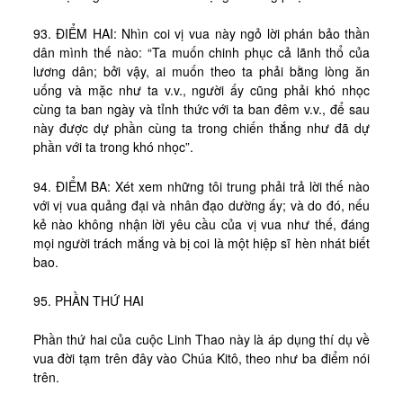
Tài Liệu
93. ĐIỂM HAI: Nhìn coi vị vua này ngỏ lời phán bảo thần
Sách Linh Thao
dân mình thế nào: “Ta muốn chinh phục cả lãnh thổ của
Chú Giải Linh Thao
lương dân; bởi vậy, ai muốn theo ta phải bằng lòng ăn
uống và mặc như ta v.v., người ấy cũng phải khó nhọc
Khóa HD Linh hướng
cùng ta ban ngày và tỉnh thức với ta ban đêm v.v., để sau
này được dự phần cùng ta trong chiến thắng như đã dự
Linh Thao Tám Ngày
phần với ta trong khó nhọc”.
Linh Thao Mười Ngày
94. ĐIỂM BA: Xét xem những tôi trung phải trả lời thế nào
Linh Thao 30 Ngày
với vị vua quảng đại và nhân đạo dường ấy; và do đó, nếu
Linh Thao Trong Cuộc Sống
kẻ nào không nhận lời yêu cầu của vị vua như thế, đáng
mọi người trách mắng và bị coi là một hiệp sĩ hèn nhát biết
bao.
95. PHẦN THỨ HAI
Phần thứ hai của cuộc Linh Thao này là áp dụng thí dụ về
vua đời tạm trên đây vào Chúa Kitô, theo như ba điểm nói
trên.