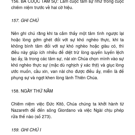
156. BA CUỘC TÂM SỰ: Làm cuộc tâm sự như trong cuộc
chiêm niệm trước về hai cờ hiệu.
157. GHI CHÚ
Nên ghi chú rằng khi ta cảm thấy một tâm tình ngược lại
hoặc lòng gớm ghét đối với sự khó nghèo thực, khi ta
không bình tâm đối với sự khó nghèo hoặc giàu có, thì
điều này giúp ích nhiều để diệt trừ lòng quyến luyến lệch
lạc ấy, là trong các tâm sự, nài xin Chúa chọn mình vào sự
khó nghèo thực sự (mặc dù nghịch ý xác thịt) và giục lòng
ước muốn, cầu xin, van nài cho được điều ấy, miễn là để
phụng sự và ngợi khen lòng lành Thiên Chúa.
158. NGÀY THỨ NĂM
Chiêm niệm việc Đức Kitô, Chúa chúng ta khởi hành từ
Nazareth để đến sông Giordano và việc Ngài chịu phép
rửa thế nào (số 273).
159. GHI CHÚ I