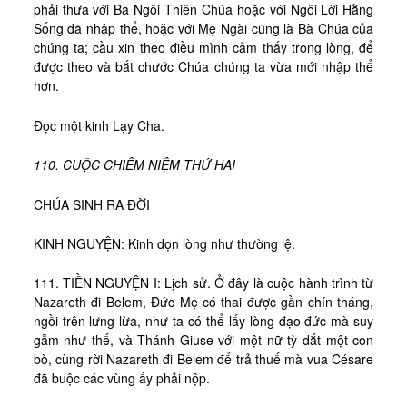
phải thưa với Ba Ngôi Thiên Chúa hoặc với Ngôi Lời Hằng
Sống đã nhập thể, hoặc với Mẹ Ngài cũng là Bà Chúa của
chúng ta; cầu xin theo điều mình cảm thấy trong lòng, để
được theo và bắt chước Chúa chúng ta vừa mới nhập thể
hơn.
Đọc một kinh Lạy Cha.
110. CUỘC CHIÊM NIỆM THỨ HAI
CHÚA SINH RA ĐỜI
KINH NGUYỆN: Kinh dọn lòng như thường lệ.
111. TIỀN NGUYỆN I: Lịch sử. Ở đây là cuộc hành trình từ
Nazareth đi Belem, Đức Mẹ có thai được gần chín tháng,
ngồi trên lưng lừa, như ta có thể lấy lòng đạo đức mà suy
gẫm như thế, và Thánh Giuse với một nữ tỳ dắt một con
bò, cùng rời Nazareth đi Belem để trả thuế mà vua Césare
đã buộc các vùng ấy phải nộp.