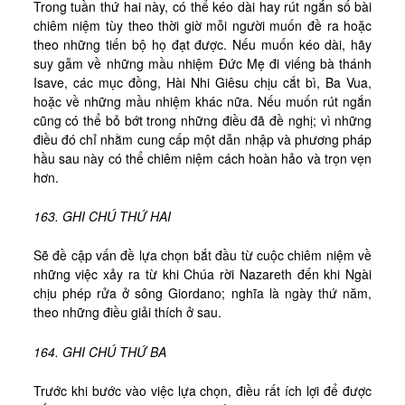
Trong tuần thứ hai này, có thể kéo dài hay rút ngắn số bài
chiêm niệm tùy theo thời giờ mỗi người muốn đề ra hoặc
theo những tiến bộ họ đạt được. Nếu muốn kéo dài, hãy
suy gẫm về những mầu nhiệm Đức Mẹ đi viếng bà thánh
Isave, các mục đồng, Hài Nhi Giêsu chịu cắt bì, Ba Vua,
hoặc về những mầu nhiệm khác nữa. Nếu muốn rút ngắn
cũng có thể bỏ bớt trong những điều đã đề nghị; vì những
điều đó chỉ nhằm cung cấp một dẫn nhập và phương pháp
hầu sau này có thể chiêm niệm cách hoàn hảo và trọn vẹn
hơn.
163. GHI CHÚ THỨ HAI
Sẽ đề cập vấn đề lựa chọn bắt đầu từ cuộc chiêm niệm về
những việc xảy ra từ khi Chúa rời Nazareth đến khi Ngài
chịu phép rửa ở sông Giordano; nghĩa là ngày thứ năm,
theo những điều giải thích ở sau.
164. GHI CHÚ THỨ BA
Trước khi bước vào việc lựa chọn, điều rất ích lợi để được