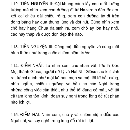
112. TIỀN NGUYỆN II: Đặt khung cảnh lấy con mắt tưởng
tượng mà nhìn xem con đường đi từ Nazareth đến Belem,
xét coi chiều dài chiều rộng, xem con đường ấy đi trên
đồng bằng hay qua thung lũng và đồi núi. Cũng nhìn xem
chỗ hay hang Chúa đã sinh ra, xem chỗ ấy lớn hay nhỏ,
cao hay thấp và được dọn dẹp thế nào.
113. TIỀN NGUYỆN III: Cùng một tiền nguyện và cùng một
hình thức như trong cuộc chiêm niệm trước.
114. ĐIỂM NHẤT: Là nhìn xem các nhân vật, tức là Đức
Mẹ, thánh Giuse, người nữ tỳ và Hài Nhi Giêsu sau khi sinh
ra; tự coi mình như một kẻ hèn mọn và một tôi tớ bất xứng,
nhìn ngắm, chiêm ngưỡng và hầu hạ các Ngài trong
những công việc cần thiết, như thể tôi đang có mặt, với tất
cả tấm lòng tôn kính, đoạn suy nghĩ trong lòng để rút phần
nào ích lợi.
115. ĐIỂM HAI: Nhìn xem, chú ý và chiêm niệm điều các
Ngài nói, và suy nghĩ trong lòng để rút ích lợi.