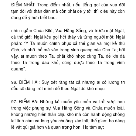
ĐIỂM NHẤT: Trong điểm nhất, nếu tiếng gọi của vua đời
tạm đối với thần dân mà còn phải để ý tới, thì điều này còn
đáng để ý hơn biết bao:
nhìn ngắm Chúa Kitô, Vua Hằng Sống, và trước mặt Ngài,
cả thế giới; Ngài kêu gọi hết thảy và từng người một; Ngài
phán: “Ý Ta muốn chinh phục cả thế gian và mọi kẻ thù
địch, và nhờ thế mà vào trong vinh quang của Cha Ta; bởi
vậy, ai muốn theo Ta, phải khó nhọc cùng Ta, để khi đã
theo Ta trong đau khổ, cũng được theo Ta trong vinh
quang”.
96. ĐIỂM HAI: Suy xét rằng tất cả những ai có lương tri
đều sẽ dâng trót mình để theo Ngài dù khó nhọc.
97. ĐIỂM BA: Những kẻ muốn yêu mến và trổi vượt hơn
trong việc phụng sự Vua Hằng Sống và Chúa muôn loài,
không những hiến thân chịu khó mà còn hành động chống
lại tình cảm và lòng yêu chuộng xác thịt, thế gian; họ dâng
lễ vật qúi giá hơn và quan trọng hơn. Họ tâm sự: