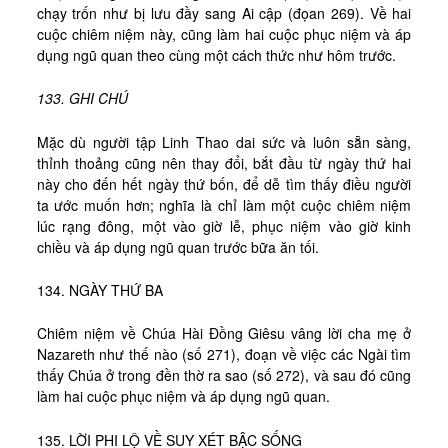
chạy trốn như bị lưu đầy sang Ai cập (đọan 269). Về hai
cuộc chiêm niệm này, cũng làm hai cuộc phục niệm và áp
dụng ngũ quan theo cùng một cách thức như hôm trước.
133. GHI CHÚ
Mặc dù người tập Linh Thao dai sức và luôn sẵn sàng,
thỉnh thoảng cũng nên thay đổi, bắt đầu từ ngày thứ hai
này cho đến hết ngày thứ bốn, để dễ tìm thấy điều người
ta ước muốn hơn; nghĩa là chỉ làm một cuộc chiêm niệm
lúc rạng đông, một vào giờ lễ, phục niệm vào giờ kinh
chiều và áp dụng ngũ quan trước bữa ăn tối.
134. NGÀY THỨ BA
Chiêm niệm về Chúa Hài Đồng Giêsu vâng lời cha mẹ ở
Nazareth như thế nào (số 271), đoạn về việc các Ngài tìm
thấy Chúa ở trong đền thờ ra sao (số 272), và sau đó cũng
làm hai cuộc phục niệm và áp dụng ngũ quan.
135. LỜI PHI LỘ VỀ SUY XÉT BẬC SỐNG