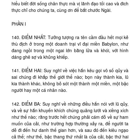
hiểu biết đời sống chân thực mà vị lãnh đạo tối cao và đich
thực chỉ cho chúng ta, cùng ơn để bắt chước Ngài.
PHẦN I
140. ĐIỂM NHẤT: Tưởng tượng ra tên cầm đầu hết mọi kẻ
thù địch ở trong một doanh trại vĩ đại miền Babylon, như
đang ngồi trong một ngai lớn bằng lửa và khói, với hình
dáng ghê sợ và khủng khiếp.
141. ĐIỂM HAI: Suy nghĩ về việc hắn kêu gọi vô số qủy và
sai chúng đi khắp thế giới thể nào; bọn này thành kia, lũ
kia thành khác, không bỏ sót một thành một miền, một bậc
người hay một cá nhân nào.
142. ĐIỂM BA: Suy nghĩ về những điều hắn nói với lũ qủy,
và về sự hắn khuyến khích chúng quăng lưới và xiềng xích
như thế nào; rằng trước hết chúng phải cám dỗ về sự ham
muốn của cải, như trường hợp thường xảy ra, để người ta
dễ đi đến hư danh thế gian hơn, và sau đó đến kiêu ngạo
cả thể; như thế, bậc thang thứ nhất là của cải, bậc thứ hai