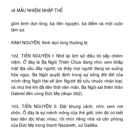
về MẦU NHIỆM NHẬP THỂ
gồm kinh dọn lòng, ba tiền nguyện, ba điểm và một cuộc
tâm sự.
KINH NGUYỆN: Kinh dọn lòng thường lệ.
102. TIỀN NGUYỆN I: Nhớ lại lịch sử điều tôi sắp chiêm
niệm. Ở đây là Ba Ngôi Thiên Chúa đang nhìn xem khắp
mặt địa cầu đầy người; và thấy mọi người đang sa xuống
hỏa ngục, Ba Ngôi quyết định trong sự sống đời đời của
mình rằng Ngôi Hai sẽ làm Người để cứu chuộc nhân loại;
và như thế khi đã đến thời viên mãn, Ba Ngôi sai thiên thần
Gabriel đến cùng Đức Mẹ (đoạn 262).
103. TIỀN NGUYỆN II: Đặt khung cảnh, nhìn xem nơi
chốn. Ở đây là sự mênh mông của thế giới, trên đó có biết
bao dân tộc khác nhau; rồi nhìn riêng nhà và căn phòng
của Đức Mẹ trong thành Nazareth, xứ Galilêa.