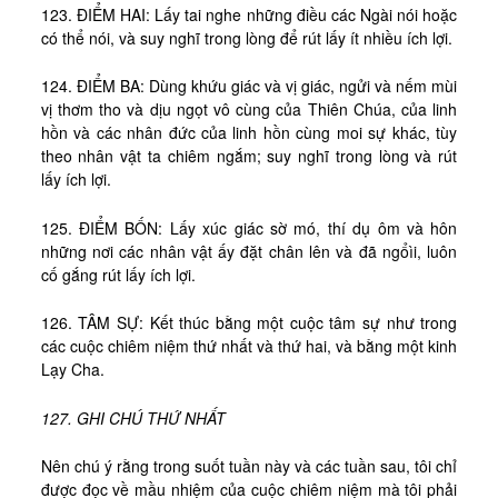
123. ĐIỂM HAI: Lấy tai nghe những điều các Ngài nói hoặc
có thể nói, và suy nghĩ trong lòng để rút lấy ít nhiều ích lợi.
124. ĐIỂM BA: Dùng khứu giác và vị giác, ngửi và nếm mùi
vị thơm tho và dịu ngọt vô cùng của Thiên Chúa, của linh
hồn và các nhân đức của linh hồn cùng moi sự khác, tùy
theo nhân vật ta chiêm ngắm; suy nghĩ trong lòng và rút
lấy ích lợi.
125. ĐIỂM BỐN: Lấy xúc giác sờ mó, thí dụ ôm và hôn
những nơi các nhân vật ấy đặt chân lên và đã ngổìi, luôn
cố gắng rút lấy ích lợi.
126. TÂM SỰ: Kết thúc bằng một cuộc tâm sự như trong
các cuộc chiêm niệm thứ nhất và thứ hai, và bằng một kinh
Lạy Cha.
127. GHI CHÚ THỨ NHẤT
Nên chú ý rằng trong suốt tuần này và các tuần sau, tôi chỉ
được đọc về mầu nhiệm của cuộc chiêm niệm mà tôi phải