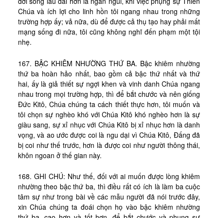
đời sống lâu dài hơn là ngắn ngủi, khi việc phụng sự Thiên
Chúa và ích lợi cho linh hồn tôi ngang nhau trong những
trường hợp ấy; vả nữa, dù để được cả thụ tạo hay phải mất
mạng sống đi nữa, tôi cũng không nghĩ đến phạm một tội
nhẹ.
167. BẬC KHIÊM NHƯỜNG THỨ BA. Bậc khiêm nhường
thứ ba hoàn hảo nhất, bao gồm cả bậc thứ nhất và thứ
hai, ấy là giả thiết sự ngợi khen và vinh danh Chúa ngang
nhau trong mọi trường hợp, thì để bắt chước và nên giống
Đức Kitô, Chúa chúng ta cách thiết thực hơn, tôi muốn và
tôi chọn sự nghèo khó với Chúa Kitô khó nghèo hơn là sự
giàu sang, sự xỉ nhục với Chúa Kitô bị xỉ nhục hơn là danh
vọng, và ao ước được coi là ngu dại vì Chúa Kitô, Đấng đã
bị coi như thế trước, hơn là được coi như người thông thái,
khôn ngoan ở thế gian này.
168. GHI CHÚ: Như thế, đối với ai muốn được lòng khiêm
nhường theo bậc thứ ba, thì điều rất có ích là làm ba cuộc
tâm sự như trong bài về các mẫu người đã nói trước đây,
xin Chúa chúng ta đoái chọn họ vào bậc khiêm nhường
thứ ba, cao hơn và tốt hơn, để bắt chước và phụng sự