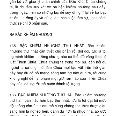
gắn bó với giáo lý chân chính của Đức Kitô, Chúa chúng
ta, là để tâm suy xét về ba bậc khiêm nhường sau đây;
trong ngày, nên có những lúc để suy đi nghĩ lại về ba bậc
khiêm nhường ấy và cũng làm các cuộc tâm sự, theo cách
thức sẽ chỉ ở phần sau.
BA BẬC KHIÊM NHƯỜNG
165. BẬC KHIÊM NHƯỜNG THỨ NHẤT. Bậc khiêm
nhường thứ nhất cần thiết cho phần rỗi đời đời, tức là tôi
hạ mình khiêm nhường chừng nào có thể, để vâng theo lề
luật Thiên Chúa, Chúa chúng ta trong mọi sự, đến nỗi dù
người ta có chọn tôi làm Chúa mọi tạo vật trên thế gian
này hay dù có bỏ mạng sống tạm bợ này đi nữa, tôi cũng
không nghĩ đến vi phạm một giới răn nào của Thiên Chúa
hay của loài người mà buộc thành tội trọng.
166. BẬC KHIÊM NHƯỜNG THỨ HAI. Bậc khiêm nhường
thứ hai hoàn hảo hơn bậc thứ nhất, tức là tôi đạt tới mức
độ không còn tìm kiếm mà cũng chẳng tha thiết được giàu
sang hơn là nghèo hèn, danh dự hơn là nhục nhã, ao ước