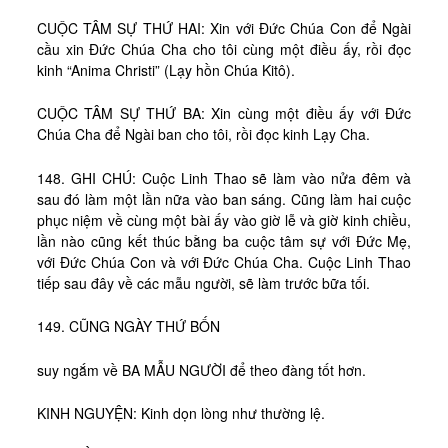
CUỘC TÂM SỰ THỨ HAI: Xin với Đức Chúa Con để Ngài
cầu xin Đức Chúa Cha cho tôi cùng một điều ấy, rồi đọc
kinh “Anima Christi” (Lạy hồn Chúa Kitô).
CUỘC TÂM SỰ THỨ BA: Xin cùng một điều ấy với Đức
Chúa Cha để Ngài ban cho tôi, rồi đọc kinh Lạy Cha.
148. GHI CHÚ: Cuộc Linh Thao sẽ làm vào nửa đêm và
sau đó làm một lần nữa vào ban sáng. Cũng làm hai cuộc
phục niệm về cùng một bài ấy vào giờ lễ và giờ kinh chiều,
lần nào cũng kết thúc bằng ba cuộc tâm sự với Đức Mẹ,
với Đức Chúa Con và với Đức Chúa Cha. Cuộc Linh Thao
tiếp sau đây về các mẫu người, sẽ làm trước bữa tối.
149. CŨNG NGÀY THỨ BỐN
suy ngắm về BA MẪU NGƯỜI để theo đàng tốt hơn.
KINH NGUYỆN: Kinh dọn lòng như thường lệ.