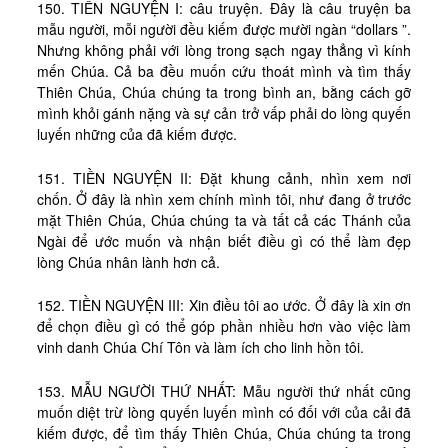
150. TIỀN NGUYỆN I: câu truyện. Đây là câu truyện ba
mẫu người, mỗi người đều kiếm được mười ngàn “dollars ”.
Nhưng không phải với lòng trong sạch ngay thẳng vì kính
mến Chúa. Cả ba đều muốn cứu thoát mình và tìm thấy
Thiên Chúa, Chúa chúng ta trong bình an, bằng cách gỡ
mình khỏi gánh nặng và sự cản trở vấp phải do lòng quyến
luyến những của đã kiếm được.
151. TIỀN NGUYỆN II: Đặt khung cảnh, nhìn xem nơi
chốn. Ở đây là nhìn xem chính mình tôi, như đang ở trước
mặt Thiên Chúa, Chúa chúng ta và tất cả các Thánh của
Ngài để ước muốn và nhận biết điều gì có thể làm đẹp
lòng Chúa nhân lành hơn cả.
152. TIỀN NGUYỆN III: Xin điều tôi ao ước. Ở đây là xin ơn
để chọn điều gì có thể góp phần nhiều hơn vào việc làm
vinh danh Chúa Chí Tôn và làm ích cho linh hồn tôi.
153. MẪU NGƯỜI THỨ NHẤT: Mẫu người thứ nhất cũng
muốn diệt trừ lòng quyến luyến mình có đối với của cải đã
kiếm được, để tìm thấy Thiên Chúa, Chúa chúng ta trong