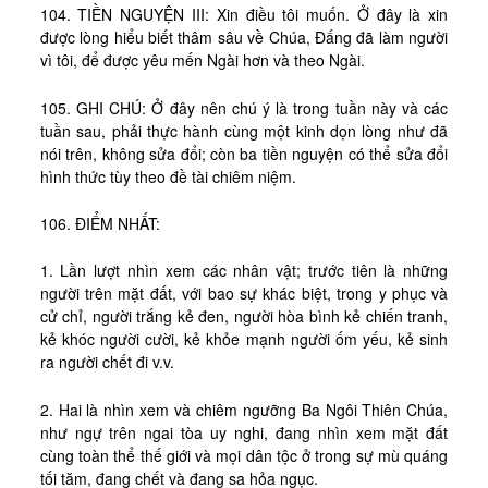
104. TIỀN NGUYỆN III: Xin điều tôi muốn. Ở đây là xin
được lòng hiểu biết thâm sâu về Chúa, Đấng đã làm người
vì tôi, để được yêu mến Ngài hơn và theo Ngài.
105. GHI CHÚ: Ở đây nên chú ý là trong tuần này và các
tuần sau, phải thực hành cùng một kinh dọn lòng như đã
nói trên, không sửa đổi; còn ba tiền nguyện có thể sửa đổi
hình thức tùy theo đề tài chiêm niệm.
106. ĐIỂM NHẤT:
1. Lần lượt nhìn xem các nhân vật; trước tiên là những
người trên mặt đất, với bao sự khác biệt, trong y phục và
cử chỉ, người trắng kẻ đen, người hòa bình kẻ chiến tranh,
kẻ khóc người cười, kẻ khỏe mạnh người ốm yếu, kẻ sinh
ra người chết đi v.v.
2. Hai là nhìn xem và chiêm ngưỡng Ba Ngôi Thiên Chúa,
như ngự trên ngai tòa uy nghi, đang nhìn xem mặt đất
cùng toàn thể thế giới và mọi dân tộc ở trong sự mù quáng
tối tăm, đang chết và đang sa hỏa ngục.