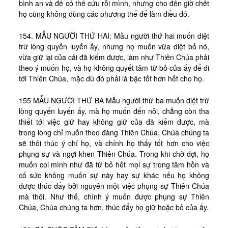
bình an và để có thể cứu rỗi mình, nhưng cho đến giờ chết
họ cũng không dùng các phương thế để làm điều đó.
154. MẪU NGƯỜI THỨ HAI: Mẫu người thứ hai muốn diệt
trừ lòng quyến luyến ấy, nhưng họ muốn vừa diệt bỏ nó,
vừa giữ lại của cải đã kiếm được, làm như Thiên Chúa phải
theo ý muốn họ, và họ không quyết tâm từ bỏ của ấy để đi
tới Thiên Chúa, mặc dù đó phải là bậc tốt hơn hết cho họ.
155 MẪU NGƯỜI THỨ BA Mẫu người thứ ba muốn diệt trừ
lòng quyến luyến ấy, mà họ muốn đến nỗi, chẳng còn tha
thiết tới việc giữ hay không giữ của đã kiếm được, mà
trong lòng chỉ muốn theo đàng Thiên Chúa, Chúa chúng ta
sẽ thôi thúc ý chí họ, và chính họ thấy tốt hơn cho việc
phụng sự và ngợi khen Thiên Chúa. Trong khi chờ đợi, họ
muốn coi mình như đã từ bỏ hết mọi sự trong tâm hồn và
cố sức không muốn sự này hay sự khác nếu họ không
được thúc đẩy bởi nguyên một việc phụng sự Thiên Chúa
mà thôi. Như thế, chính ý muốn được phụng sự Thiên
Chúa, Chúa chúng ta hơn, thúc đẩy họ giữ hoặc bỏ của ấy.