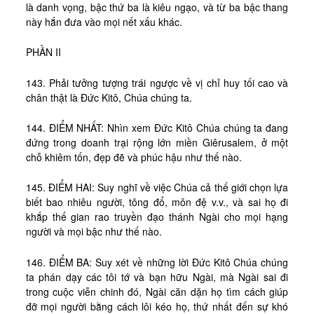
là danh vọng, bậc thứ ba là kiêu ngạo, và từ ba bậc thang
này hắn đưa vào mọi nết xấu khác.
PHẦN II
143. Phải tưởng tượng trái ngược về vị chỉ huy tối cao và
chân thật là Đức Kitô, Chúa chúng ta.
144. ĐIỂM NHẤT: Nhìn xem Đức Kitô Chúa chúng ta đang
đứng trong doanh trại rộng lớn miền Giêrusalem, ở một
chỗ khiêm tốn, đẹp đẽ và phúc hậu như thế nào.
145. ĐIỂM HAI: Suy nghĩ về việc Chúa cả thế giới chọn lựa
biết bao nhiêu người, tông đổ, môn đệ v.v., và sai họ đi
khắp thế gian rao truyền đạo thánh Ngài cho mọi hạng
người và mọi bậc như thế nào.
146. ĐIỂM BA: Suy xét về những lời Đức Kitô Chúa chúng
ta phán dạy các tôi tớ và bạn hữu Ngài, mà Ngài sai đi
trong cuộc viễn chinh đó, Ngài căn dặn họ tìm cách giúp
đỡ mọi người bằng cách lôi kéo họ, thứ nhất đến sự khó