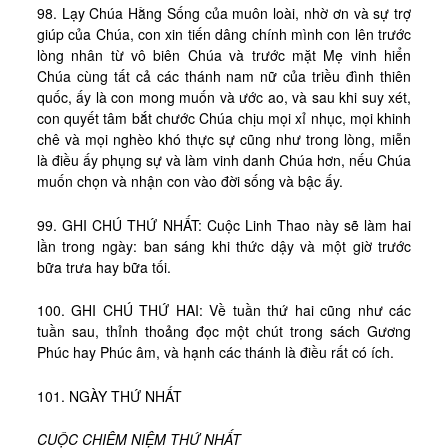
98. Lạy Chúa Hằng Sống của muôn loài, nhờ ơn và sự trợ
giúp của Chúa, con xin tiến dâng chính mình con lên trước
lòng nhân từ vô biên Chúa và trước mặt Mẹ vinh hiển
Chúa cùng tất cả các thánh nam nữ của triều đình thiên
quốc, ấy là con mong muốn và ước ao, và sau khi suy xét,
con quyết tâm bắt chước Chúa chịu mọi xỉ nhục, mọi khinh
chê và mọi nghèo khó thực sự cũng như trong lòng, miễn
là điều ấy phụng sự và làm vinh danh Chúa hơn, nếu Chúa
muốn chọn và nhận con vào đời sống và bậc ấy.
99. GHI CHÚ THỨ NHẤT: Cuộc Linh Thao này sẽ làm hai
lần trong ngày: ban sáng khi thức dậy và một giờ trước
bữa trưa hay bữa tối.
100. GHI CHÚ THỨ HAI: Về tuần thứ hai cũng như các
tuần sau, thỉnh thoảng đọc một chút trong sách Gương
Phúc hay Phúc âm, và hạnh các thánh là điều rất có ích.
101. NGÀY THỨ NHẤT
CUỘC CHIÊM NIỆM THỨ NHẤT