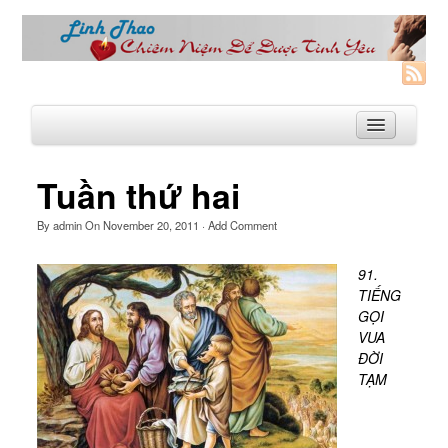
Tuần thứ hai
Trang Nhà
By
admin
On
November 20, 2011
·
Add Comment
Linh Thao
91.
Linh Thao là gì?
TIẾNG
GỌI
Linhthao.org
VUA
Bạn Đường Linh Thao
ĐỜI
TẠM
Để Tự Do và Hạnh Phúc hơn
Khoá Linh Thao