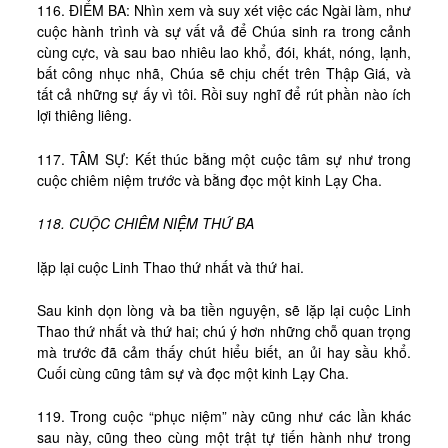
116. ĐIỂM BA: Nhìn xem và suy xét việc các Ngài làm, như
cuộc hành trình và sự vất vả để Chúa sinh ra trong cảnh
cùng cực, và sau bao nhiêu lao khổ, đói, khát, nóng, lạnh,
bất công nhục nhã, Chúa sẽ chịu chết trên Thập Giá, và
tất cả những sự ấy vì tôi. Rồi suy nghĩ để rút phần nào ích
lợi thiêng liêng.
117. TÂM SỰ: Kết thúc bằng một cuộc tâm sự như trong
cuộc chiêm niệm trước và bằng đọc một kinh Lạy Cha.
118. CUỘC CHIÊM NIỆM THỨ BA
lặp lại cuộc Linh Thao thứ nhất và thứ hai.
Sau kinh dọn lòng và ba tiền nguyện, sẽ lặp lại cuộc Linh
Thao thứ nhất và thứ hai; chú ý hơn những chỗ quan trọng
mà trước đã cảm thấy chút hiểu biết, an ủi hay sầu khổ.
Cuối cùng cũng tâm sự và đọc một kinh Lạy Cha.
119. Trong cuộc “phục niệm” này cũng như các lần khác
sau này, cũng theo cùng một trật tự tiến hành như trong