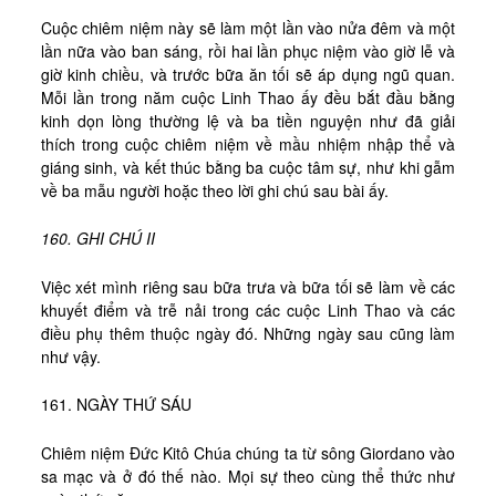
Cuộc chiêm niệm này sẽ làm một lần vào nửa đêm và một
lần nữa vào ban sáng, rồi hai lần phục niệm vào giờ lễ và
giờ kinh chiều, và trước bữa ăn tối sẽ áp dụng ngũ quan.
Mỗi lần trong năm cuộc Linh Thao ấy đều bắt đầu bằng
kinh dọn lòng thường lệ và ba tiền nguyện như đã giải
thích trong cuộc chiêm niệm về mầu nhiệm nhập thể và
giáng sinh, và kết thúc bằng ba cuộc tâm sự, như khi gẫm
về ba mẫu người hoặc theo lời ghi chú sau bài ấy.
160. GHI CHÚ II
Việc xét mình riêng sau bữa trưa và bữa tối sẽ làm về các
khuyết điểm và trễ nải trong các cuộc Linh Thao và các
điều phụ thêm thuộc ngày đó. Những ngày sau cũng làm
như vậy.
161. NGÀY THỨ SÁU
Chiêm niệm Đức Kitô Chúa chúng ta từ sông Giordano vào
sa mạc và ở đó thế nào. Mọi sự theo cùng thể thức như