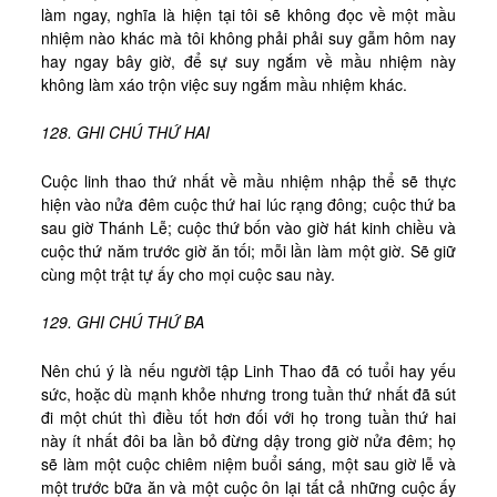
làm ngay, nghĩa là hiện tại tôi sẽ không đọc về một mầu
nhiệm nào khác mà tôi không phải phải suy gẫm hôm nay
hay ngay bây giờ, để sự suy ngắm về mầu nhiệm này
không làm xáo trộn việc suy ngắm mầu nhiệm khác.
128. GHI CHÚ THỨ HAI
Cuộc linh thao thứ nhất về mầu nhiệm nhập thể sẽ thực
hiện vào nửa đêm cuộc thứ hai lúc rạng đông; cuộc thứ ba
sau giờ Thánh Lễ; cuộc thứ bốn vào giờ hát kinh chiều và
cuộc thứ năm trước giờ ăn tối; mỗi lần làm một giờ. Sẽ giữ
cùng một trật tự ấy cho mọi cuộc sau này.
129. GHI CHÚ THỨ BA
Nên chú ý là nếu người tập Linh Thao đã có tuổi hay yếu
sức, hoặc dù mạnh khỏe nhưng trong tuần thứ nhất đã sút
đi một chút thì điều tốt hơn đối với họ trong tuần thứ hai
này ít nhất đôi ba lần bỏ đừng dậy trong giờ nửa đêm; họ
sẽ làm một cuộc chiêm niệm buổi sáng, một sau giờ lễ và
một trước bữa ăn và một cuộc ôn lại tất cả những cuộc ấy