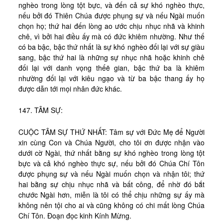
nghèo trong lòng tột bực, và đến cả sự khó nghèo thực,
nếu bởi đó Thiên Chúa được phụng sự và nếu Ngài muốn
chọn họ; thứ hai đến lòng ao ước chịu nhục nhã và khinh
chê, vì bởi hai điều ấy mà có đức khiêm nhường. Như thế
có ba bậc, bậc thứ nhất là sự khó nghèo đối lại với sự giàu
sang, bậc thứ hai là những sự nhục nhã hoặc khinh chê
đối lại với danh vọng thếë gian, bậc thứ ba là khiêm
nhường đối lại với kiêu ngạo và từ ba bậc thang ấy họ
được dẫn tới mọi nhân đức khác.
147. TÂM SỰ:
CUỘC TÂM SỰ THỨ NHẤT: Tâm sự với Đức Mẹ để Người
xin cùng Con và Chúa Người, cho tôi ơn được nhận vào
dưới cờ Ngài, thứ nhất bằng sự khó nghèo trong lòng tột
bực và cả khó nghèo thực sự, nếu bởi đó Chúa Chí Tôn
được phụng sự và nếu Ngài muốn chọn và nhận tôi; thứ
hai bằng sự chịu nhục nhã và bất công, để nhờ đó bắt
chước Ngài hơn, miễn là tôi có thể chịu những sự ấy mà
không nên tội cho ai và cũng không có chi mất lòng Chúa
Chí Tôn. Đoạn đọc kinh Kính Mừng.