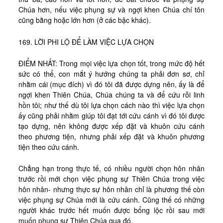
Chúa hơn, nếu việc phụng sự và ngợi khen Chúa chí tôn
cũng bằng hoặc lớn hơn (ở các bậc khác).
169. LỜI PHI LỘ ĐỂ LÀM VIỆC LỰA CHỌN
ĐIỂM NHẤT: Trong mọi việc lựa chọn tốt, trong mức độ hết
sức có thể, con mắt ý hướng chúng ta phải đơn sơ, chỉ
nhằm cái (mục đích) vì đó tôi đã được dựng nên, ấy là để
ngợi khen Thiên Chúa, Chúa chúng ta và để cứu rỗi linh
hồn tôi; như thế dù tôi lựa chọn cách nào thì việc lựa chọn
ấy cũng phải nhằm giúp tôi đạt tới cứu cánh vì đó tôi được
tạo dựng, nên không được xếp đặt và khuôn cứu cánh
theo phương tiện, nhưng phải xếp đặt và khuôn phương
tiện theo cứu cánh.
Chẳng hạn trong thực tế, có nhiều người chọn hôn nhân
trước rồi mới chọn việc phụng sự Thiên Chúa trong việc
hôn nhân- nhưng thực sự hôn nhân chỉ là phương thế còn
việc phụng sự Chúa mới là cứu cánh. Cũng thế có những
người khác trước hết muốn được bổng lộc rồi sau mới
muốn phụng sự Thiên Chúa qua đó.