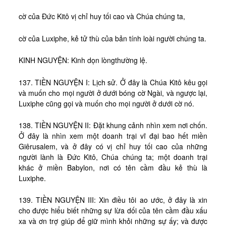
cờ của Đức Kitô vị chỉ huy tối cao và Chúa chúng ta,
cờ của Luxiphe, kẻ tử thù của bản tính loài người chúng ta.
KINH NGUYỆN: Kinh dọn lòngthường lệ.
137. TIỀN NGUYỆN I: Lịch sử. Ở đây là Chúa Kitô kêu gọi
và muốn cho mọi người ở dưới bóng cờ Ngài, và ngược lại,
Luxiphe cũng gọi và muốn cho mọi người ở dưới cờ nó.
138. TIỀN NGUYỆN II: Đặt khung cảnh nhìn xem nơi chốn.
Ở đây là nhìn xem một doanh trại vĩ đại bao hết miền
Giêrusalem, và ở đây có vị chỉ huy tối cao của những
người lành là Đức Kitô, Chúa chúng ta; một doanh trại
khác ở miền Babylon, nơi có tên cầm đầu kẻ thù là
Luxiphe.
139. TIỀN NGUYỆN III: Xin điều tôi ao ước, ở đây là xin
cho được hiểu biết những sự lừa dối của tên cầm đầu xấu
xa và ơn trợ giúp để giữ mình khỏi những sự ấy; và được