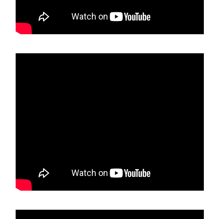
Tài Liệu
Sách Linh Thao
Chú Giải Linh Thao
Khóa HD Linh hướng
Linh Thao Tám Ngày
Linh Thao Mười Ngày
Linh Thao 30 Ngày
Linh Thao Trong Cuộc Sống