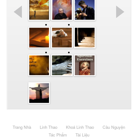
Trang Nhà
Linh Thao
Khoá Linh Thao
Cầu Nguyện
Tác Phẩm
Tài Liệu