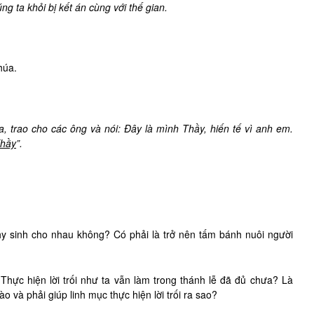
g ta khỏi bị kết án cùng với thế gian.
húa.
a, trao cho các ông và nói: Đây là mình Thầy, hiến tế vì anh em.
Thầy
”.
 hy sinh cho nhau không? Có phải là trở nên tấm bánh nuôi người
 Thực hiện lời trối như ta vẫn làm trong thánh lễ đã đủ chưa? Là
nào và phải giúp linh mục thực hiện lời trối ra sao?