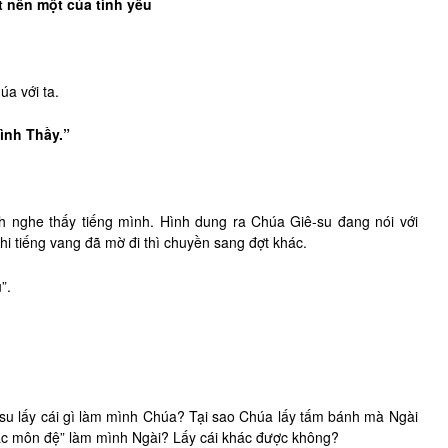
t nên một của tình yêu
a với ta.
ình Thầy.”
h nghe thấy tiếng mình. Hình dung ra Chúa Giê-su đang nói với
hi tiếng vang đã mờ đi thì chuyền sang đợt khác.
”.
-su lấy cái gì làm mình Chúa? Tại sao Chúa lấy tấm bánh mà Ngài
 các môn đệ” làm mình Ngài? Lấy cái khác được không?