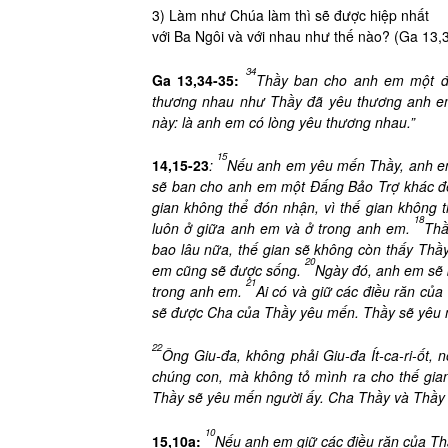
3) Làm như Chúa làm thì sẽ được hiệp nhất
với Ba Ngôi và với nhau như thế nào? (Ga 13,3
34
Ga 13,34-35:
Thầy ban cho anh em một đ
thương nhau như Thầy đã yêu thương anh e
này: là anh em có lòng yêu thương nhau.”
15
14,15-23
:
Nếu anh em yêu mến Thầy, anh em
sẽ ban cho anh em một Đấng Bảo Trợ khác đế
gian không thể đón nhận, vì thế gian không 
18
luôn ở giữa anh em và ở trong anh em.
Thầ
bao lâu nữa, thế gian sẽ không còn thấy Thầ
20
em cũng sẽ được sống.
Ngày đó, anh em sẽ 
21
trong anh em.
Ai có và giữ các điều răn củ
sẽ được Cha của Thầy yêu mến. Thầy sẽ yêu mế
22
Ông Giu-đa, không phải Giu-đa Ít-ca-ri-ốt, 
chúng con, mà không tỏ mình ra cho thế gia
Thầy sẽ yêu mến người ấy. Cha Thầy và Thầy sẽ
10
15,10a:
Nếu anh em giữ các điều răn của Th