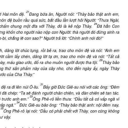
21
ời Hai môn đệ.
Đang bữa ăn, Người nói: “Thày bảo thật anh em,
ôn đệ buồn rầu quá sức, bắt đầu lần lượt hỏi Người: “Thưa Ngài,
24
 chấm chung một đĩa với Thày, đó là kẻ nộp Thày.
Đã hẳn Con
hưng khốn cho người nào nộp con Người: thà người đó đừng sinh ra
bi, chẳng lẽ con sao?” Người trả lời: “Chính anh nói đó!”
 dâng lời chúc tụng, rồi bẻ ra, trao cho môn đệ và nói: “Anh em
ời cầm lấy chén, dâng lời tạ ơn, trao cho môn đệ và nói: “Tất cả
29
hày, máu giao ước, đổ ra cho muôn người được tha tội.
Thày bảo
ống thứ sản phẩm này của cây nho, cho đến ngày ấy, ngày Thày
ước của Cha Thày.”
31
ệ ra đi lên núi Ô-liu.
Bấy giờ Đức Giê-su nói với các ông: “Đêm
i đã chép: “Ta sẽ đánh người chăn chiên, và đàn chiên sẽ tan tác.
33
ê trước anh em.”
Ông Phê-rô liền thưa: “Dầu tất cả có vấp ngã vì
34
vấp ngã.”
Đức Giê-su bảo ông: “Thày bảo thật anh: nội đêm nay,
35
”
Ông Phê-rô lại nói: “Dầu có phải chết với Thày, con cũng không
ư vậy.