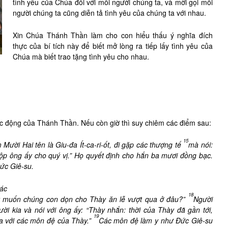
tình yêu của Chúa đối với mỗi người chúng ta, và mời gọi mỗi
người chúng ta cũng diễn tả tình yêu của chúng ta với nhau.
Xin Chúa Thánh Thần làm cho con hiểu thấu ý nghĩa đích
thực của bí tích này để biết mở lòng ra tiếp lấy tình yêu của
Chúa mà biết trao tặng tình yêu cho nhau.
c động của Thánh Thần. Nếu còn giờ thì suy chiêm các điểm sau:
15
Mười Hai tên là Giu-đa Ít-ca-ri-ốt, đi gặp các thượng tế
mà nói:
nộp ông ấy cho quý vị.” Họ quyết định cho hắn ba mươi đồng bạc.
Đức Giê-su.
các
18
y muốn chúng con dọn cho Thày ăn lễ vượt qua ở đâu?”
Người
ời kia và nói với ông ấy: “Thày nhắn: thời của Thày đã gần tới,
19
a với các môn đệ của Thày.”
Các môn đệ làm y như Đức Giê-su