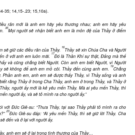
4-35; 14,15-.23; 15,10a).
iều răn mới là anh em hãy yêu thương nhau; anh em hãy yêu
35
m.
Mọi người sẽ nhận biết anh em là môn đệ của Thầy ở điểm
16
 sẽ giữ các điều răn của Thầy.
Thầy sẽ xin Chúa Cha và Người
17
n ở với anh em luôn mãi.
Đó là Thần Khí sự thật, Đấng mà thế
thấy và cũng chẳng biết Người. Còn anh em biết Người, vì Người
19
y sẽ không để anh em mồ côi. Thầy đến cùng anh em.
Chẳng
y. Phần anh em, anh em sẽ được thấy Thầy, vì Thầy sống và anh
biết rằng Thầy ở trong Cha Thầy, anh em ở trong Thầy, và Thầy ở
a Thầy, người ấy mới là kẻ yêu mến Thầy. Mà ai yêu mến Thầy, thì
n người ấy, và sẽ tỏ mình ra cho người ấy.”
nói với Đức Giê-su: “Thưa Thầy, tại sao Thầy phải tỏ mình ra cho
23
n?”
Đức Giê-su đáp: “Ai yêu mến Thầy, thì sẽ giữ lời Thầy. Cha
 đến và ở lại với người ấy.
ầy, anh em sẽ ở lại trong tình thương của Thầy…