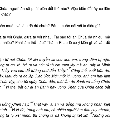
húa, người ăn sẽ phải biến đổi thế nào? Việc biến đổi ấy có liên
i khác?
bên muốn và làm đã đủ chưa? Bánh muốn nói với ta điều gì?
 ta với Chúa, giữa ta với nhau. Tại sao tôi ăn Chúa đã nhiều, mà
o nhiêu? Phải làm thế nào? Thánh Phao-lô có ý kiến gì về vấn đề
hận từ nơi
Chúa, tôi xin truyền lại cho anh em: trong đêm bị nộp,
ụng tạ ơn, rồi bẻ ra và nói: “Anh em cầm lấy mà ăn, đây là Mình
25
ư Thầy vừa làm để tưởng nhớ đến Thầy.”
Cũng thế, cuối bữa ăn,
ầy, Máu đổ ra để lập Giao Ước Mới; mỗi khi uống, anh em hãy làm
Thật vậy, cho tới ngày Chúa đến, mỗi lần ăn Bánh và uống Chén
27
.
Vì thế, bất cứ ai ăn Bánh hay uống Chén của Chúa cách bất
29
và uống Chén này.
Thật vậy, ai ăn và uống mà không phân biệt
30
mình.
Vì lẽ đó, trong anh em, có nhiều người ốm đau suy nhược,
32
ng ta tự xét mình, thì chúng ta đã không bị xét xử.
Nhưng khi