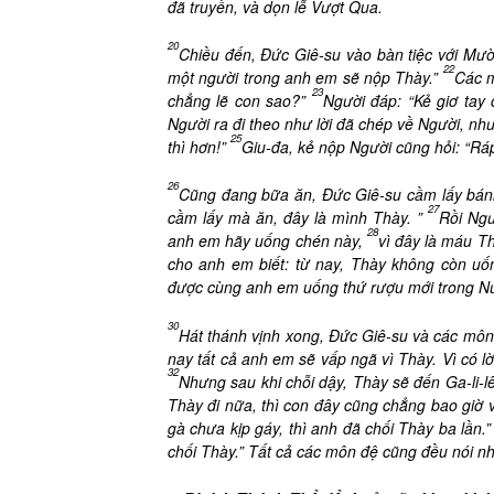
đã truyền, và dọn lễ Vượt Qua.
20
Chiều đến, Đức Giê-su vào bàn tiệc với Mư
22
một người trong anh em sẽ nộp Thày.”
Các m
23
chẳng lẽ con sao?”
Người đáp: “Kẻ giơ tay
Người ra đi theo như lời đã chép về Người, n
25
thì hơn!”
Giu-đa, kẻ nộp Người cũng hỏi: “Ráp-
26
Cũng đang bữa ăn, Đức Giê-su cầm lấy bánh,
27
cầm lấy mà ăn, đây là mình Thày.
”
Rồi Ngư
28
anh em hãy uống chén này,
vì đây là máu T
cho anh em biết: từ nay, Thày không còn u
được cùng anh em uống thứ rượu mới trong N
30
Hát thánh vịnh xong, Đức Giê-su và các môn đ
nay tất cả anh em sẽ vấp ngã vì Thày. Vì có lờ
32
Nhưng sau khi chỗi dậy, Thày sẽ đến Ga-li-l
Thày đi nữa, thì con đây cũng chẳng bao giờ 
gà chưa kịp gáy, thì anh đã chối Thày ba lần.
chối Thày.” Tất cả các môn đệ cũng đều nói nh