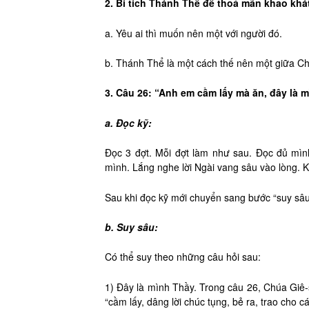
2. Bí tích Thánh Thể để thoả mãn khao khá
a. Yêu ai thì muốn nên một với người đó.
b. Thánh Thể là một cách thế nên một giữa Chú
3. Câu 26: “Anh em cầm lấy mà ăn, đây là m
a. Đọc kỹ
:
Đọc 3 đợt. Mỗi đợt làm như sau. Đọc đủ mìn
mình. Lắng nghe lời Ngài vang sâu vào lòng. K
Sau khi đọc kỹ mới chuyển sang bước “suy sâu
b. Suy sâu:
Có thể suy theo những câu hỏi sau:
1) Đây là mình Thầy. Trong câu 26, Chúa Giê
“cầm lấy, dâng lời chúc tụng, bẻ ra, trao cho