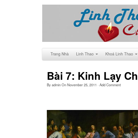
Trang Nhà
Linh Thao
Khoá Linh Thao
Bài 7: Kinh Lạy C
By
admin
On
November 25, 2011
·
Add Comment