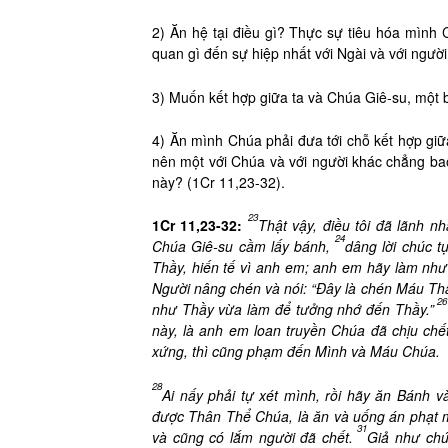
2) Ăn hệ tại điều gì? Thực sự tiêu hóa mình C
quan gì đến sự hiệp nhất với Ngài và với ngườ
3) Muốn kết hợp giữa ta và Chúa Giê-su, một 
4) Ăn mình Chúa phải đưa tới chỗ kết hợp giữa
nên một với Chúa và với người khác chẳng ba
này? (1Cr 11,23-32).
23
1Cr 11,23-32:
Thật vậy, điều tôi đã lãnh n
24
Chúa Giê-su cầm lấy bánh,
dâng lời chúc t
Thầy, hiến tế vì anh em; anh em hãy làm nh
Người nâng chén và nói: “Đây là chén Máu Th
26
như Thầy vừa làm để tưởng nhớ đến Thầy.”
này, là anh em loan truyền Chúa đã chịu chết
xứng, thì cũng phạm đến Mình và Máu Chúa.
28
Ai nấy phải tự xét mình, rồi hãy ăn Bánh 
được Thân Thể Chúa, là ăn và uống án phạt 
31
và cũng có lắm người đã chết.
Giả như chú